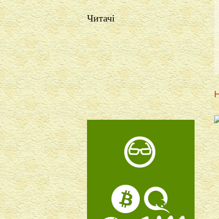
Читачі
Н