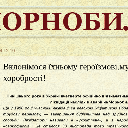
4.12.10
Вклонімося їхньому героїзмові,м
хоробрості!
Нинішнього року в Україні вчетверте офіційно відзначати
ліквідації наслідків аварії на Чорноб
Ще у 1986 році учасники ліквідації за власною ініціативою зіб
трудову перемогу, — завершення будівництва над зруйнов
споруди. Ліквідатори називали її «укриттям», а в нар
«саркофагом». Це сталося 30 листопада того трагічного 