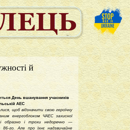
ужності й
меться День вшанування учасників
ильській АЕС
ралися, щоб відзначити свою героїчну
аним енергоблоком ЧАЕС захисної
оді образно і трохи недоречно —
86-го. Але про їхнє надзвичайне