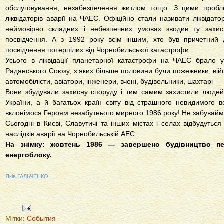
обслуговування, незабезпечення житлом тощо. З цими пробл
ліквідаторів аварії на ЧАЕС. Офіційно стали називати ліквідато
неймовірно складних і небезпечних умовах зводив ту захисн
посвідчення. А з 1992 року всім іншим, хто був причетний до
посвідчення потерпілих від Чорнобильської катастрофи.
Усього в ліквідації планетарної катастрофи на ЧАЕС брало 
Радянського Союзу, з яких більше половини були пожежники, війс
автомобілісти, авіатори, інженери, вчені, будівельники, шахтарі 
Вони збудували захисну споруду і тим самим захистили люде
України, а й багатьох країн світу від страшного невидимого 
вклонімося Героям незабутнього мирного 1986 року! Не забуваймо
Сьогодні в Києві, Славутичі та інших містах і селах відбудуться 
наслідків аварії на Чорнобильській АЕС.
На знімку: жовтень 1986 — завершено будівництво пе
енергоблоку.
Яків ГАЛЬЧЕНКО.
Мітки:
События