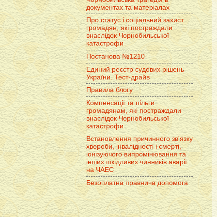
документах та матеріалах
Про статус і соціальний захист
громадян, які постраждали
внаслідок Чорнобильської
катастрофи
Постанова №1210
Единий реєстр судових рішень
України. Тест-драйв
Правила блогу
Компенсації та пільги
громадянам, які постраждали
внаслідок Чорнобильської
катастрофи
Встановлення причинного зв'язку
хвороби, інвалідності і смерті,
іонізуючого випромінювання та
інших шкідливих чинників аварії
на ЧАЕС
Безоплатна правнича допомога