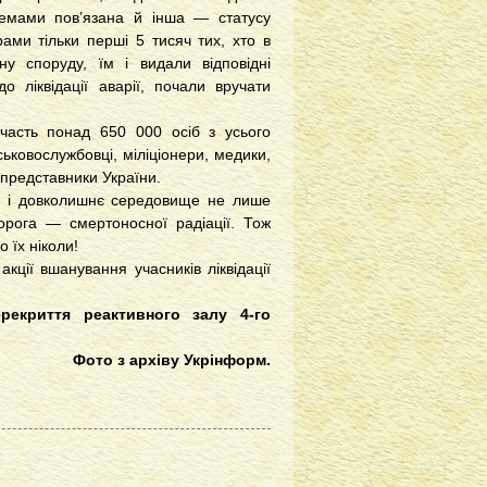
емами пов’язана й інша — статусу
рами тільки перші 5 тисяч тих, хто в
у споруду, їм і видали відповідні
 ліквідації аварії, почали вручати
участь понад 650 000 осіб з усього
ьковослужбовці, міліціонери, медики,
— представники України.
й і довколишнє середовище не лише
ворога — смертоносної радіації. Тож
 їх ніколи!
акції вшанування учасників ліквідації
рекриття реактивного залу 4-го
Фото з архіву Укрінформ.