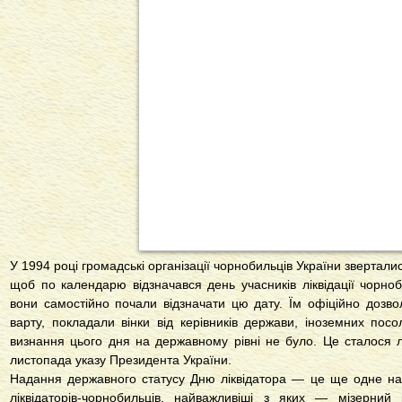
У 1994 році громадські організації чорнобильців України звертали
щоб по календарю відзначався день учасників ліквідації чорноб
вони самостійно почали відзначати цю дату. Їм офіційно дозв
варту, покладали вінки від керівників держави, іноземних посо
визнання цього дня на державному рівні не було. Це сталося 
листопада указу Президента України.
Надання державного статусу Дню ліквідатора — це ще одне на
ліквідаторів-чорнобильців, найважливіші з яких — мізерний