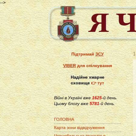
-->
1
Підтримай
ЗСУ
VIBER
для спілкування
Надійне хмарне
сховище
👉 тут
Війні в Україні вже
1625
-й день.
Цьому блогу вже
5781
-й день.
ГОЛОВНА
Карта зони відвідчуження
Чорнобильська трагедія в