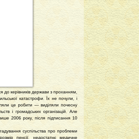
ся до керівників держави з проханням,
ильської катастрофи. Їх не почули, і
оляли це робити — виділяли почесну
льств і громадських організацій. Але
лише 2006 року, після підписання 10
гадування суспільства про проблеми
 розмір пенсії, недостатнє медичне