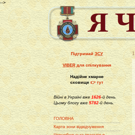
-->
1
Підтримай
ЗСУ
VIBER
для спілкування
Надійне хмарне
сховище
👉 тут
Війні в Україні вже
1626
-й день.
Цьому блогу вже
5782
-й день.
ГОЛОВНА
Карта зони відвідчуження
Чорнобильська трагедія в