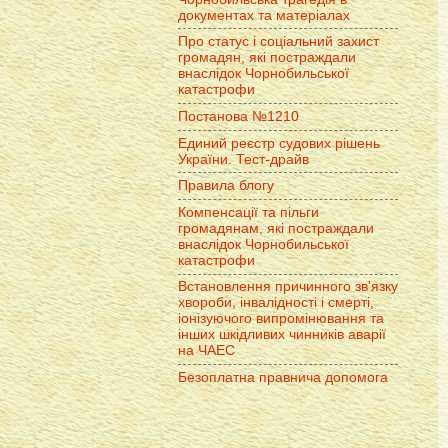
документах та матеріалах
Про статус і соціальний захист
громадян, які постраждали
внаслідок Чорнобильської
катастрофи
Постанова №1210
Единий реєстр судових рішень
України. Тест-драйв
Правила блогу
Компенсації та пільги
громадянам, які постраждали
внаслідок Чорнобильської
катастрофи
Встановлення причинного зв'язку
хвороби, інвалідності і смерті,
іонізуючого випромінювання та
інших шкідливих чинників аварії
на ЧАЕС
Безоплатна правнича допомога