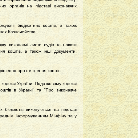
них органів на підставі виконавчих
увачі бюджетних коштів, а також
анах Казначейства;
 виконавчі листи судів та накази
ня коштів, а також інші документи,
 рішення про стягнення коштів.
одексі України, Податковому кодексі
оштів в Україні" та "Про виконавче
бюджетів виконуються на підставі
ереднім інформуванням Мінфіну та у