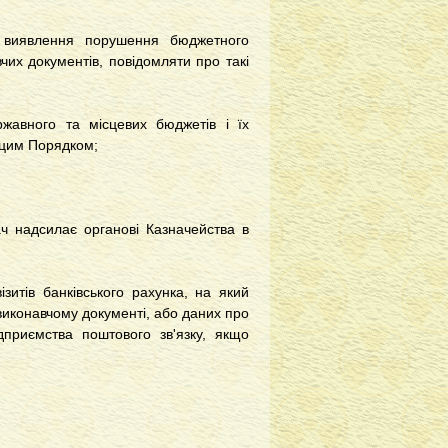
виявлення порушення бюджетного
чих документів, повідомляти про такі
авного та місцевих бюджетів і їх
 цим Порядком;
 надсилає органові Казначейства в
тів банківського рахунка, на який
виконавчому документі, або даних про
дприємства поштового зв'язку, якщо