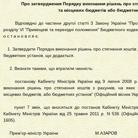
Про затвердження Порядку виконання рішень про ст
та місцевих бюджетів або бюджетн
Відповідно до частини другої статті 3 Закону України "Про
розділу VI "Прикінцеві та перехідні положення" Бюджетного кодекс
о с т а н о в л я є:
1. Затвердити Порядок виконання рішень про стягнення коштів 
бюджетних установ, що додається.
2. Визнати такими, що втратили чинність:
постанову Кабінету Міністрів України від 9 липня 2008 р.
виконання рішень про стягнення коштів з рахунків, на яких
місцевих бюджетів, або бюджетних установ" (Офіційний вісник Украї
пункт 7 змін, що вносяться до постанов Кабінету Міністрів
Кабінету Міністрів України від 25 травня 2011 р. N 536 (Офіційн
1605).
Прем'єр-міністр України М.АЗАРОВ