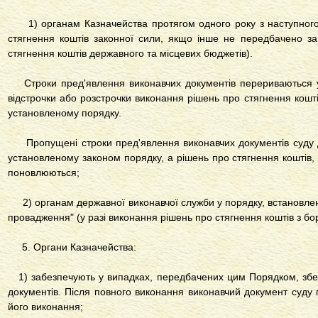
1) органам Казначейства протягом одного року з наступного
стягнення коштів законної сили, якщо інше не передбачено за
стягнення коштів державного та місцевих бюджетів).
Строки пред'явлення виконавчих документів перериваються у 
відстрочки або розстрочки виконання рішень про стягнення кошт
установленому порядку.
Пропущені строки пред'явлення виконавчих документів суду 
установленому законом порядку, а рішень про стягнення коштів
поновлюються;
2) органам державної виконавчої служби у порядку, встановле
провадження" (у разі виконання рішень про стягнення коштів з бор
5. Органи Казначейства:
1) забезпечують у випадках, передбачених цим Порядком, збер
документів. Після повного виконання виконавчий документ суду 
його виконання;