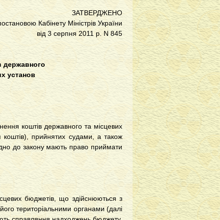
ЗАТВЕРДЖЕНО
постановою Кабінету Міністрів України
від 3 серпня 2011 р. N 845
в державного
их установ
ення коштів державного та місцевих
 коштів), прийнятих судами, а також
ідно до закону мають право приймати
цевих бюджетів, що здійснюються з
його територіальними органами (далі
люють справляння надходжень бюджету,