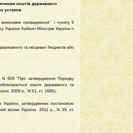
ягнення коштів державного
их установ
 виконавче провадження" і пункту 9
у України Кабінет Міністрів України п
державного та місцевих бюджетів або
 N 609 "Про затвердження Порядку
 обліковуються кошти державного та
ни, 2008 р., N 51, ст. 1685);
 України, затверджених постановою
ий вісник України, 2011 р., N 39, ст.