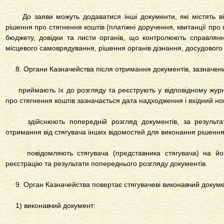
До заяви можуть додаватися інші документи, які містять ві
рішення про стягнення коштів (платіжні доручення, квитанції про
бюджету, довідки та листи органів, що контролюють справлян
місцевого самоврядування, рішення органів дізнання, досудового 
8. Органи Казначейства після отримання документів, зазначених
приймають їх до розгляду та реєструють у відповідному журна
про стягнення коштів зазначається дата надходження і вхідний н
здійснюють попередній розгляд документів, за результата
отримання від стягувача інших відомостей для виконання рішення
повідомляють стягувача (представника стягувача) на йог
реєстрацію та результати попереднього розгляду документів.
9. Орган Казначейства повертає стягувачеві виконавчий документ
1) виконавчий документ: