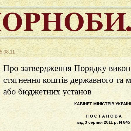
5.08.11
Про затвердження Порядку викон
стягнення коштів державного та 
або бюджетних установ
КАБІНЕТ МІНІСТРІВ УКРАЇН
П О С Т А Н О В А
від 3 серпня 2011 р. N 845