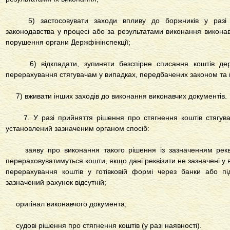
5) застосовувати заходи впливу до боржників у разі 
законодавства у процесі або за результатами виконання виконав
порушення органи Держфінінспекції;
6) відкладати, зупиняти безспірне списання коштів держ
перерахування стягувачам у випадках, передбачених законом та
7) вживати інших заходів до виконання виконавчих документів.
7. У разі прийняття рішення про стягнення коштів стягувач
установлений зазначеним органом спосіб:
заяву про виконання такого рішення із зазначенням реквізи
перераховуватимуться кошти, якщо дані реквізити не зазначені у 
перерахування коштів у готівковій формі через банки або пі
зазначений рахунок відсутній;
оригінал виконавчого документа;
судові рішення про стягнення коштів (у разі наявності).