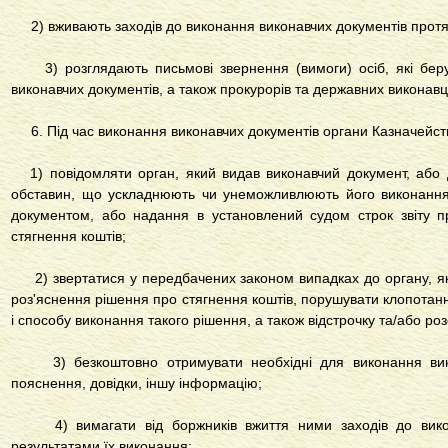
2) вживають заходів до виконання виконавчих документів протя
3) розглядають письмові звернення (вимоги) осіб, які беру
виконавчих документів, а також прокурорів та державних виконавц
6. Під час виконання виконавчих документів органи Казначейст
1) повідомляти орган, який видав виконавчий документ, або 
обставин, що ускладнюють чи унеможливлюють його виконання у
документом, або надання в установлений судом строк звіту 
стягнення коштів;
2) звертатися у передбачених законом випадках до органу, як
роз'яснення рішення про стягнення коштів, порушувати клопотан
і способу виконання такого рішення, а також відстрочку та/або ро
3) безкоштовно отримувати необхідні для виконання викон
пояснення, довідки, іншу інформацію;
4) вимагати від боржників вжиття ними заходів до викон
результатами їх виконання;