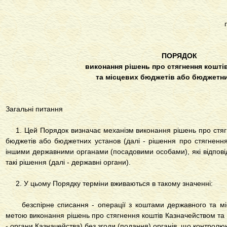
ПОРЯДОК
виконання рішень про стягнення кошті
та місцевих бюджетів або бюджетн
Загальні питання
1. Цей Порядок визначає механізм виконання рішень про стягн
бюджетів або бюджетних установ (далі - рішення про стягнення
іншими державними органами (посадовими особами), які відпов
такі рішення (далі - державні органи).
2. У цьому Порядку терміни вживаються в такому значенні:
безспірне списання - операції з коштами державного та міс
метою виконання рішень про стягнення коштів Казначейством та 
- органи Казначейства) без згоди (подання) органів, що контро