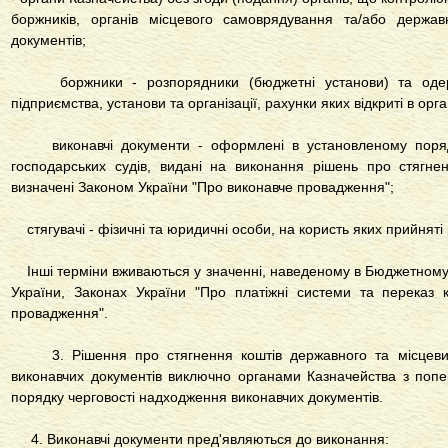
боржників, органів місцевого самоврядування та/або держав
документів;
боржники - розпорядники (бюджетні установи) та одерж
підприємства, установи та організації, рахунки яких відкриті в орг
виконавчі документи - оформлені в установленому порядку
господарських судів, видані на виконання рішень про стягнен
визначені Законом України "Про виконавче провадження";
стягувачі - фізичні та юридичні особи, на користь яких прийняті
Інші терміни вживаються у значенні, наведеному в Бюджетному к
України, Законах України "Про платіжні системи та переказ к
провадження".
3. Рішення про стягнення коштів державного та місцевих 
виконавчих документів виключно органами Казначейства з поп
порядку черговості надходження виконавчих документів.
4. Виконавчі документи пред'являються до виконання: