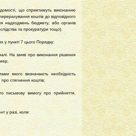
домості, що сприятимуть виконанню
 перерахування коштів до відповідного
ня надходжень бюджету, або органів
слідства та прокуратури тощо).
 у пункті 7 цього Порядку:
лі. На заяві про виконання рішення
омер;
ми якого визначають необхідність
 про стягнення коштів;
о письмову вимогу про прийняття,
 у разі, коли: