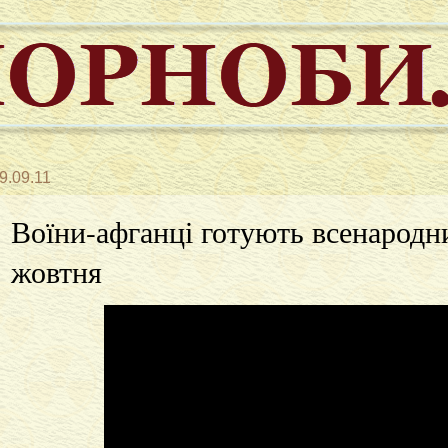
9.09.11
Воїни-афганці готують всенародн
жовтня