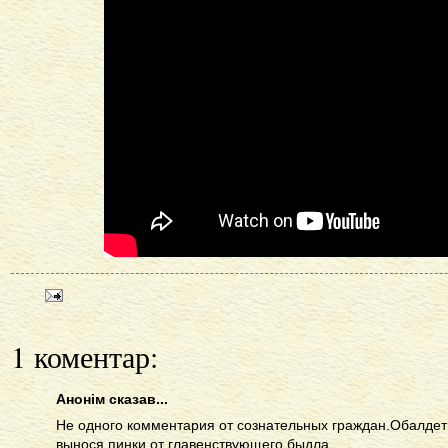
1 коментар:
Анонім сказав...
Не одного комментария от сознательных граждан.Обалдеть
вынося пинки от главенствующего быдла.