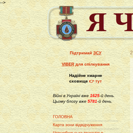
-->
2
Підтримай
ЗСУ
VIBER
для спілкування
Надійне хмарне
сховище
👉 тут
Війні в Україні вже
1625
-й день.
Цьому блогу вже
5781
-й день.
ГОЛОВНА
Карта зони відвідчуження
Чорнобильська трагедія в