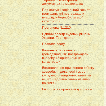
документах та матеріалах
Про статус і соціальний захист
громадян, які постраждали
внаслідок Чорнобильської
катастрофи
Постанова №1210
Единий реєстр судових рішень
України. Тест-драйв
Правила блогу
Компенсації та пільги
громадянам, які постраждали
внаслідок Чорнобильської
катастрофи
Встановлення причинного зв'язку
хвороби, інвалідності і смерті,
іонізуючого випромінювання та
інших шкідливих чинників аварії
на ЧАЕС
Безоплатна правнича допомога