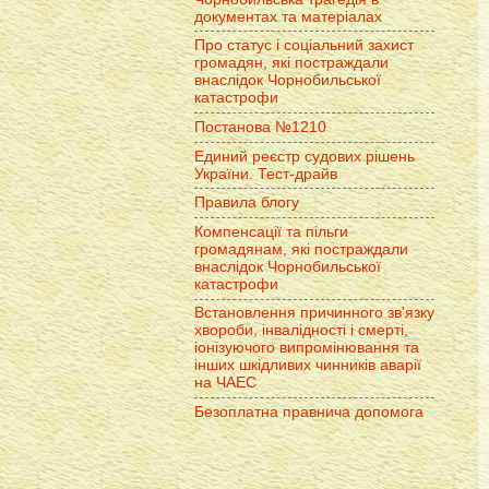
документах та матеріалах
Про статус і соціальний захист
громадян, які постраждали
внаслідок Чорнобильської
катастрофи
Постанова №1210
Единий реєстр судових рішень
України. Тест-драйв
Правила блогу
Компенсації та пільги
громадянам, які постраждали
внаслідок Чорнобильської
катастрофи
Встановлення причинного зв'язку
хвороби, інвалідності і смерті,
іонізуючого випромінювання та
інших шкідливих чинників аварії
на ЧАЕС
Безоплатна правнича допомога