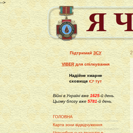
-->
2
Підтримай
ЗСУ
VIBER
для спілкування
Надійне хмарне
сховище
👉 тут
Війні в Україні вже
1625
-й день.
Цьому блогу вже
5781
-й день.
ГОЛОВНА
Карта зони відвідчуження
Чорнобильська трагедія в