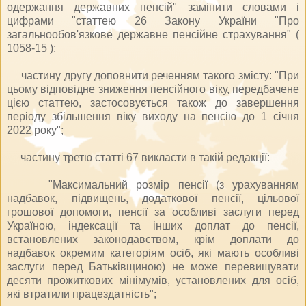
одержання державних пенсій" замінити словами і
цифрами "статтею 26 Закону України "Про
загальнообов'язкове державне пенсійне страхування" (
1058-15 );
частину другу доповнити реченням такого змісту: "При
цьому відповідне зниження пенсійного віку, передбачене
цією статтею, застосовується також до завершення
періоду збільшення віку виходу на пенсію до 1 січня
2022 року";
частину третю статті 67 викласти в такій редакції:
"Максимальний розмір пенсії (з урахуванням
надбавок, підвищень, додаткової пенсії, цільової
грошової допомоги, пенсії за особливі заслуги перед
Україною, індексації та інших доплат до пенсії,
встановлених законодавством, крім доплати до
надбавок окремим категоріям осіб, які мають особливі
заслуги перед Батьківщиною) не може перевищувати
десяти прожиткових мінімумів, установлених для осіб,
які втратили працездатність";