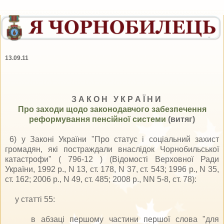
13.09.11
З А К О Н У К Р А Ї Н И
Про заходи щодо законодавчого забезпечення
реформування пенсійної системи
(витяг)
6) у Законі України "Про статус і соціальний захист
громадян, які постраждали внаслідок Чорнобильської
катастрофи" ( 796-12 ) (Відомості Верховної Ради
України, 1992 р., N 13, ст. 178, N 37, ст. 543; 1996 р., N 35,
ст. 162; 2006 р., N 49, ст. 485; 2008 р., NN 5-8, ст. 78):
у статті 55:
в абзаці першому частини першої слова "для