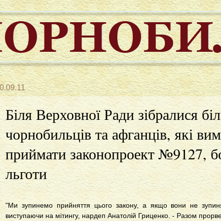
0.09.11
Біля Верховної Ради зібралися бі
чорнобильців та афганців, які ви
приймати законопроект №9127, бо 
льготи
"Ми зупинемо прийняття цього закону, а якщо вони не зупинят
виступаючи на мітингу, нардеп Анатолій Гриценко. - Разом прорв