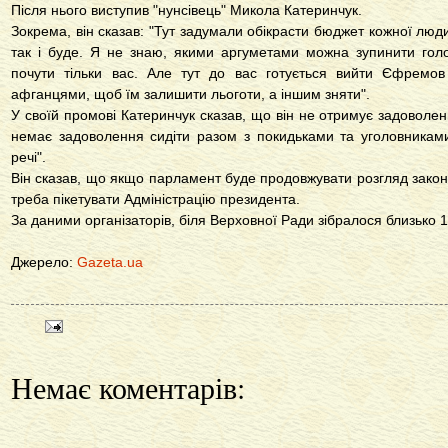
Після нього виступив "нунсівець" Микола Катеринчук.
Зокрема, він сказав: "Тут задумали обікрасти бюджет кожної люди
так і буде. Я не знаю, якими аргуметами можна зупинити гол
почути тільки вас. Але тут до вас готується вийти Єфремов
афганцями, щоб їм залишити льоготи, а іншим зняти".
У своїй промові Катеринчук сказав, що він не отримує задоволенн
немає задоволення сидіти разом з покидьками та уголовникам
речі".
Він сказав, що якщо парламент буде продовжувати розгляд закон
треба пікетувати Адміністрацію президента.
За даними організаторів, біля Верховної Ради зібралося близько 1
Джерело:
Gazeta.ua
Немає коментарів: