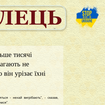
льше тисячі
магають не
він урізає їхні
ься - нехай вигрібають", - сказав,
емся".