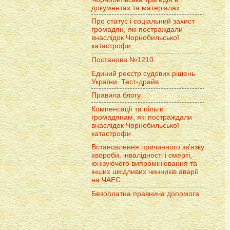
документах та матеріалах
Про статус і соціальний захист
громадян, які постраждали
внаслідок Чорнобильської
катастрофи
Постанова №1210
Единий реєстр судових рішень
України. Тест-драйв
Правила блогу
Компенсації та пільги
громадянам, які постраждали
внаслідок Чорнобильської
катастрофи
Встановлення причинного зв'язку
хвороби, інвалідності і смерті,
іонізуючого випромінювання та
інших шкідливих чинників аварії
на ЧАЕС
Безоплатна правнича допомога