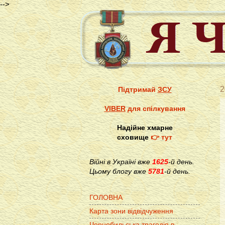
-->
2
Підтримай
ЗСУ
VIBER
для спілкування
Надійне хмарне
сховище
👉 тут
Війні в Україні вже
1625
-й день.
Цьому блогу вже
5781
-й день.
ГОЛОВНА
Карта зони відвідчуження
Чорнобильська трагедія в