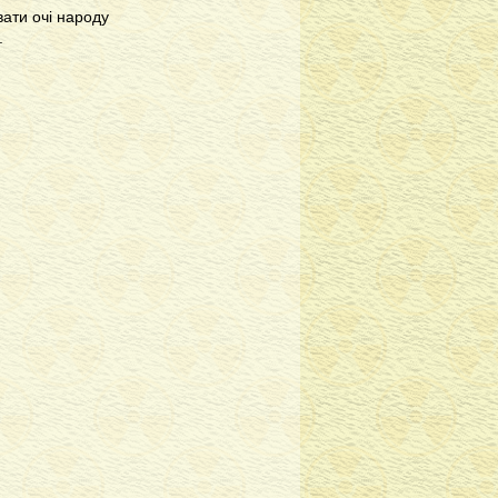
вати очі народу
.