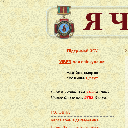
-->
3
Підтримай
ЗСУ
VIBER
для спілкування
Надійне хмарне
сховище
👉 тут
Війні в Україні вже
1626
-й день.
Цьому блогу вже
5782
-й день.
ГОЛОВНА
Карта зони відвідчуження
Чорнобильська трагедія в