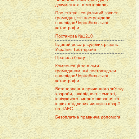
документах та матеріалах
Про статус і соціальний захист
громадян, які постраждали
внаслідок Чорнобильської
катастрофи
Постанова №1210
Единий реєстр судових рішень
України. Тест-драйв
Правила блогу
Компенсації та пільги
громадянам, які постраждали
внаслідок Чорнобильської
катастрофи
Встановлення причинного зв'язку
хвороби, інвалідності і смерті,
іонізуючого випромінювання та
інших шкідливих чинників аварії
на ЧАЕС
Безоплатна правнича допомога