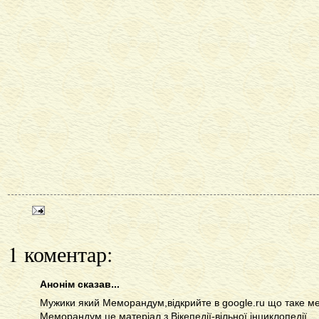
1 коментар:
Анонім сказав...
Мужики який Меморандум,відкрийте в google.ru що таке 
Меморандум це матеріал з Вікепедії-вільної інциклопедії.