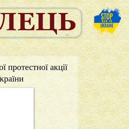
ї протестної акції
України