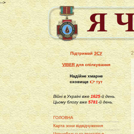
-->
2
Підтримай
ЗСУ
VIBER
для спілкування
Надійне хмарне
сховище
👉 тут
Війні в Україні вже
1625
-й день.
Цьому блогу вже
5781
-й день.
ГОЛОВНА
Карта зони відвідчуження
Чорнобильська трагедія в