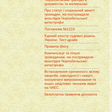
документах та матеріалах
Про статус і соціальний захист
громадян, які постраждали
внаслідок Чорнобильської
катастрофи
Постанова №1210
Единий реєстр судових рішень
України. Тест-драйв
Правила блогу
Компенсації та пільги
громадянам, які постраждали
внаслідок Чорнобильської
катастрофи
Встановлення причинного зв'язку
хвороби, інвалідності і смерті,
іонізуючого випромінювання та
інших шкідливих чинників аварії
на ЧАЕС
Безоплатна правнича допомога