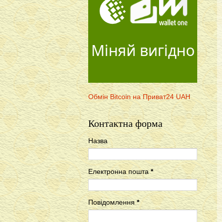
Міняй вигідно
Обмін Bitcoin на Приват24 UAH
Контактна форма
Назва
Електронна пошта
*
Повідомлення
*