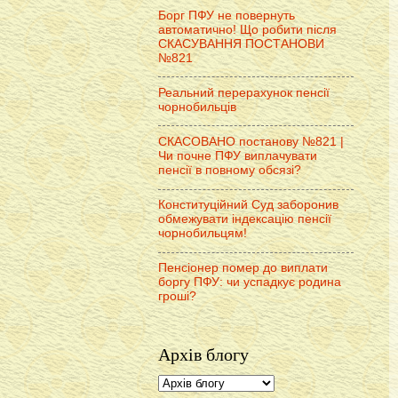
Борг ПФУ не повернуть
автоматично! Що робити після
СКАСУВАННЯ ПОСТАНОВИ
№821
Реальний перерахунок пенсії
чорнобильців
СКАСОВАНО постанову №821 |
Чи почне ПФУ виплачувати
пенсії в повному обсязі?
Конституційний Суд заборонив
обмежувати індексацію пенсії
чорнобильцям!
Пенсіонер помер до виплати
боргу ПФУ: чи успадкує родина
гроші?
Архів блогу