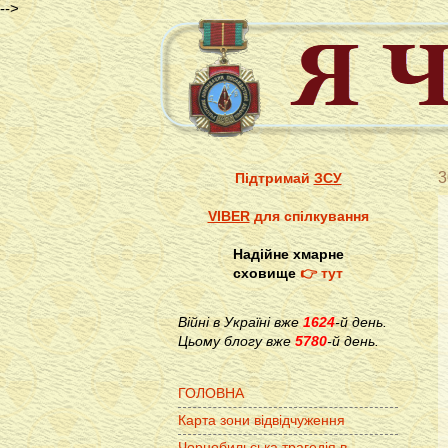
-->
3
Підтримай
ЗСУ
VIBER
для спілкування
Надійне хмарне
сховище
👉 тут
Війні в Україні вже
1624
-й день.
Цьому блогу вже
5780
-й день.
ГОЛОВНА
Карта зони відвідчуження
Чорнобильська трагедія в