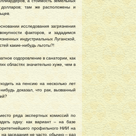
иллиардеров, а стоимость земельных
ч долларов; там же расположены и
льцев.
основании исследования загрязнения
вокупности факторов, и зададимся
рязненных индустриальных Луганской,
тей какие-нибудь льготы?!
атное оздоровление в санатории, как
тих областях значительно хуже, чем в
уходить на пенсию на несколько лет
нибудь доказал, что рак, вызванный
ией?
вместо ряда экспертных комиссий по
дать одну: как вариант – на базе
торитетнейшего профильного НИИ на
а заседания не часто, обычно – раз