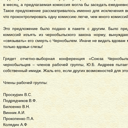
в месяц, а предлагаемая комиссия могла бы заседать ежедневн
Такое предложение рассматривалось именно для исключения в
что проконтролировать одну комиссию легче, чем много комиссий
Это предложение было подано в пакете с другим. Было пре
комиссий изъять из чернобыльского закона норму, вынужд
«связывать» его смерть с Чернобылем. Иначе не видать вдовам м
только вдовьи слезы!
Грядет отчетно-выборная конференция «Союза Чернобыл
чернобыльцев – членов рабочей группы, Ю.Б. Андреев пытае
собственный имидж. Жаль его, если других возможностей для этог
Члены рабочей группы:
Проскурин В.С.
Подрядчиков В.Ф.
Билоенко В.Н.
Винник А.И.
Прокопенко П.А.
Колядин А.Ф