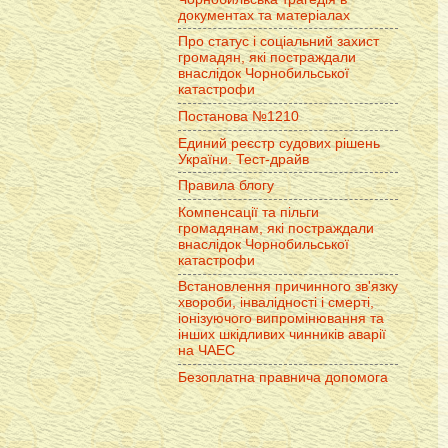
документах та матеріалах
Про статус і соціальний захист
громадян, які постраждали
внаслідок Чорнобильської
катастрофи
Постанова №1210
Единий реєстр судових рішень
України. Тест-драйв
Правила блогу
Компенсації та пільги
громадянам, які постраждали
внаслідок Чорнобильської
катастрофи
Встановлення причинного зв'язку
хвороби, інвалідності і смерті,
іонізуючого випромінювання та
інших шкідливих чинників аварії
на ЧАЕС
Безоплатна правнича допомога