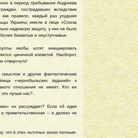
енно в период пребывания Андреева
раждан, пострадавших вследствие
, как правило, каждый раз ухудшая
льцы Украины имели в лице «Союза
льно надежную защиту, у них не было
 более боевитые и неуступчивые.
руппы якобы хотят инициировать
яется циничной клеветой. Наоборот,
м отвергнуто!
 смыслом и другие фантастические
лица «чернобыльских заданий» к
акого отношения не имеет. Кто ее
 это лучше нас?..
ими» он рассуждает? Если об идее
 а правительственная – и далеко не
у, что в этих льготных зонах полным-