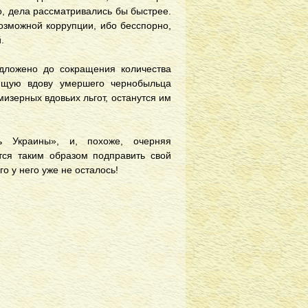
о, дела рассматривались бы быстрее.
озможной коррупции, ибо бесспорно,
.
дложено до сокращения количества
ающую вдову умершего чернобыльца
изерных вдовьих льгот, останутся им
ь Украины», и, похоже, очерняя
тся таким образом подправить свой
о у него уже не осталось!