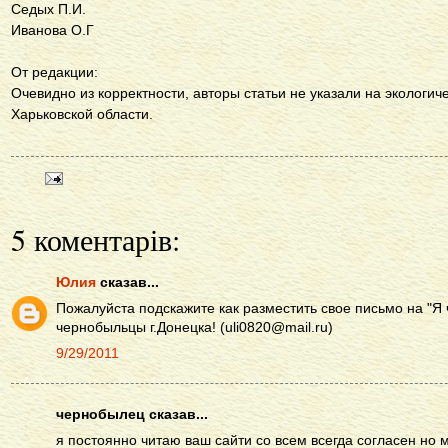
Седых П.И.
Иванова О.Г
От редакции:
Очевидно из корректности, авторы статьи не указали на экологич
Харьковской области.
5 коментарів:
Юлия
сказав...
Пожалуйста подскажите как разместить свое письмо на "Я
чернобыльцы г.Донецка! (uli0820@mail.ru)
9/29/2011
чернобылец сказав...
я постоянно читаю ваш сайти со всем всегда согласен но