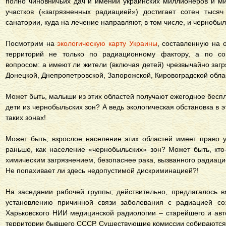
полно чиновничьих дач и имений украинских миллионеров и м
участков («загрязненных радиацией») достигает сотен тыся
санатории, куда на лечение направляют, в том числе, и чернобы
Посмотрим на
экологическую карту Украины
, составленную на 
территорий не только по радиационному фактору, а по со
вопросом: а имеют ли жители (включая детей) чрезвычайно заг
Донецкой, Днепропетровской, Запорожской, Кировоградской облас
Может быть, малыши из этих областей получают ежегодное беспл
дети из чернобыльских зон? А ведь экологическая обстановка в э
таких зонах!
Может быть, взрослое население этих областей имеет право 
раньше, как население «чернобыльских» зон? Может быть, кто-
химическим загрязнением, безопаснее рака, вызванного радиац
Не попахивает ли здесь недопустимой дискриминацией?!
На заседании рабочей группы, действительно, предлагалось 
установлению причинной связи заболевания с радиацией соз
Харьковского НИИ медицинской радиологии – старейшего и ав
территории бывшего СССР. Существующие комиссии собираются н