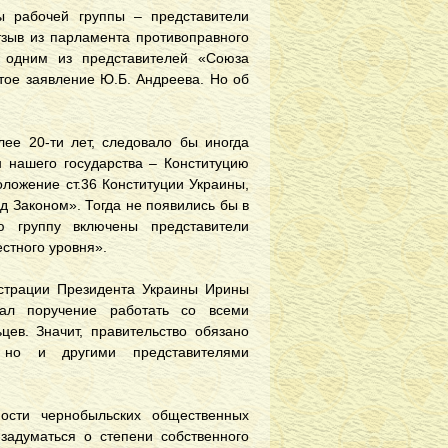
ы рабочей группы – представители
тзыв из парламента противоправного
 одним из представителей «Союза
тое заявление Ю.Б. Андреева. Но об
е 20-ти лет, следовало бы иногда
н нашего государства – Конституцию
оложение ст.36 Конституции Украины,
ед Законом». Тогда не появились бы в
ю группу включены представители
стного уровня».
страции Президента Украины Ирины
дал поручение работать со всеми
ев. Значит, правительство обязано
 но и другими представителями
ости чернобыльских общественных
задуматься о степени собственного