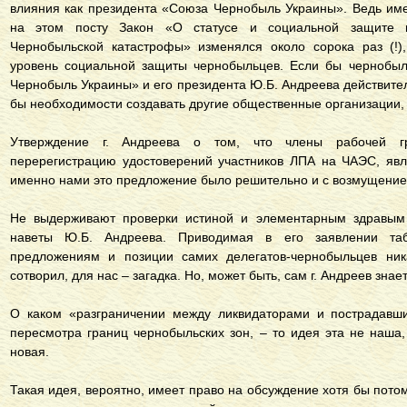
влияния как президента «Союза Чернобыль Украины». Ведь им
на этом посту Закон «О статусе и социальной защите г
Чернобыльской катастрофы» изменялся около сорока раз (!)
уровень социальной защиты чернобыльцев. Если бы чернобы
Чернобыль Украины» и его президента Ю.Б. Андреева действите
бы необходимости создавать другие общественные организации,
Утверждение г. Андреева о том, что члены рабочей г
перерегистрацию удостоверений участников ЛПА на ЧАЭС, явл
именно нами это предложение было решительно и с возмущение
Не выдерживают проверки истиной и элементарным здравым
наветы Ю.Б. Андреева. Приводимая в его заявлении таб
предложениям и позиции самих делегатов-чернобыльцев ник
сотворил, для нас – загадка. Но, может быть, сам г. Андреев знает
О каком «разграничении между ликвидаторами и пострадавш
пересмотра границ чернобыльских зон, – то идея эта не наша,
новая.
Такая идея, вероятно, имеет право на обсуждение хотя бы потом