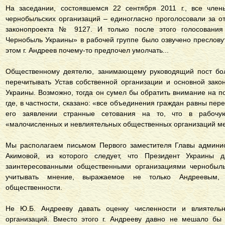
На заседании, состоявшемся 22 сентября 2011 г., все член
чернобыльских организаций – единогласно проголосовали за о
законопроекта № 9127. И только после этого голосования
Чернобыль Украины» в рабочей группе было озвучено преслову
этом г. Андреев почему-то предпочел умолчать...
Общественному деятелю, занимающему руководящий пост боле
перечитывать Устав собственной организации и основной зако
Украины. Возможно, тогда он сумел бы обратить внимание на п
где, в частности, сказано: «все объединения граждан равны пер
его заявлении странные сетования на то, что в рабочу
«малочисленных и невлиятельных общественных организаций ме
Мы располагаем письмом Первого заместителя Главы админи
Акимовой, из которого следует, что Президент Украины 
заинтересованными общественными организациями чернобыльц
учитывать мнение, выражаемое не только Андреевым,
общественности.
Не Ю.Б. Андрееву давать оценку численности и влиятельн
организаций. Вместо этого г. Андрееву давно не мешало бы 