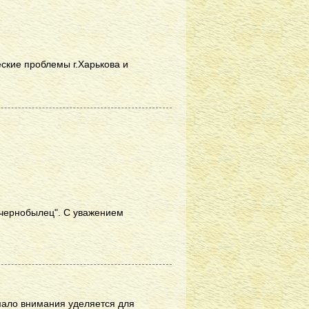
еские проблемы г.Харькова и
 чернобылец". С уважением
 мало внимания уделяется для