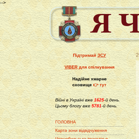
-->
2
Підтримай
ЗСУ
VIBER
для спілкування
Надійне хмарне
сховище
👉 тут
Війні в Україні вже
1625
-й день.
Цьому блогу вже
5781
-й день.
ГОЛОВНА
Карта зони відвідчуження
Чорнобильська трагедія в