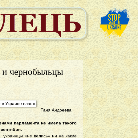
 и чернобыльцы
Таня Андреева
енами парламента не имела такого
 сентября.
, украинцы «не велись» ни на какие