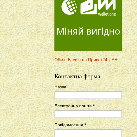
Міняй вигідно
Обмін Bitcoin на Приват24 UAH
Контактна форма
Назва
Електронна пошта
*
Повідомлення
*