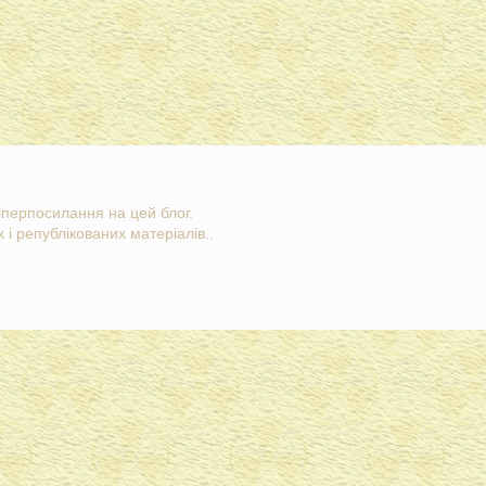
гіперпосилання на цей блог.
 і републікованих матеріалів..