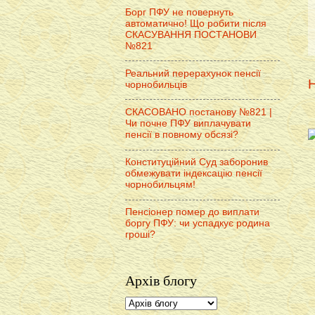
Борг ПФУ не повернуть
автоматично! Що робити після
СКАСУВАННЯ ПОСТАНОВИ
№821
Реальний перерахунок пенсії
Н
чорнобильців
СКАСОВАНО постанову №821 |
Чи почне ПФУ виплачувати
пенсії в повному обсязі?
Конституційний Суд заборонив
обмежувати індексацію пенсії
чорнобильцям!
Пенсіонер помер до виплати
боргу ПФУ: чи успадкує родина
гроші?
Архів блогу