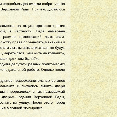
 и чернобыльцев смогли собраться на
м Верховной Рады. Причем, досталось
ламента на акцию протеста против
ом, в частности, Рада намерена
 размер компенсаций льготникам.
льству права определять механизм и
е эти льготы выплачиваться не будут.
 умереть стоя, чем жить на коленях»,
ваши дети там были?».
одили депутаты разных политических
аконодательной работе. Однако после
удников правоохранительных органов
ламента и пытались выбить двери
нцы «прорвались» в так называемый
дверьми здания Верховной Рады,
еснить на улицу. После этого перед
ия в полной экипировке.