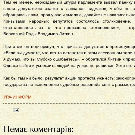
Тем не менее, неожиданный штурм парламента вызвал панику в
сняли депутатские значки с лацканов пиджаков, чтобы не в
обращаюсь к вам, прошу вас и умоляю, давайте не накаливать на
призывами народных депутатов состоялось столкновение
ответственность за то, что произошло столкновение», – от
Верховной Рады Владимир Литвин.
При этом он подчеркнул, что призывы депутатов к протестующ
«Если вы думаете, что кто-то останется в этом сессионном зале п
я думаю, что вы глубоко ошибаетесь», – обратился Литвин к пр
Однако выйти и успокоить людей на улице не решился. Хотя его 
Как бы там ни было, результат акции протеста уже есть: законоп
государства по исполнению судебных решений» снят с рассмотр
УРА-ИНФОРМ
Немає коментарів: