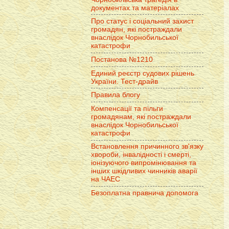
документах та матеріалах
Про статус і соціальний захист
громадян, які постраждали
внаслідок Чорнобильської
катастрофи
Постанова №1210
Единий реєстр судових рішень
України. Тест-драйв
Правила блогу
Компенсації та пільги
громадянам, які постраждали
внаслідок Чорнобильської
катастрофи
Встановлення причинного зв'язку
хвороби, інвалідності і смерті,
іонізуючого випромінювання та
інших шкідливих чинників аварії
на ЧАЕС
Безоплатна правнича допомога