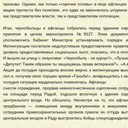
призывы. Однако, как только «горячие головы» в лице афганцев
акцию протеста без политики, это едва не закончилось штурмо
как представителям власти, так и представителям оппозиции.
Итак, чернобыльцы и афганцы собрались перед зданием пар
принятия в целом законопроекта №9127. Этим документ
уполномочить Кабинет Министров устанавливать порядок и
Митингующие посчитали недопустимым предоставление правите
уровень предоставляемых социальных льгот, опасаясь, что в итог
И вышли на улицу с лозунгами: «Чернобыль - не курорт!», «Лучше
«Депутат! Таким образом ты защищаешь права ветеранов?», «А 
Акция до полудня проходила вполне мирно: к митингующим вых
сил и, получив свою порцию криков «Ганьба!», возвращались к з
полудня ситуация кардинально поменялась. Афганцы
снесли ограждение, прорвав немногочисленное оцепление сотр
на площади перед Радой, подошли вплотную к зданию пар
центрального входа. Но обошлось. Несмотря на то, что афга
предбанник — помещение между внутренними и внешними 
сотрудники правоохранительных органов сумели их оттуда выт
центральным входом в Раду выстроились бойцы спецподразделен