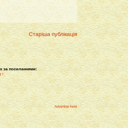
Старіша публікація
х за посиланнями:
Advertise here