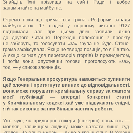
Знайдіть їхні прізвища на сайті Ради і добре
запам’ятайте на майбутнє.
Окремо поки що тримається група «Реформи заради
майбутнього»: 17 людей у першому читанні 9127
підтримали, але при цьому двічі заявили: якщо
до другого читання Перехідні положення з проекту
не заберуть, то голосувати «за» група не буде. Стено­
грама зафіксувала. Якщо це тверда позиція, то я її вітаю.
А якщо сигнал для переговорів (торгів) із президентом,
і потім вони, опустивши голови, проголосують «за»,
тоді — у список злочинців.
Якщо Генеральна прокуратура наважиться зупинити
цей злочин і притягнути винних до відповідальності,
вона може порушити кримінальну справу за фактом
моєї публікації — вперед! Конкретні статті
у Кримінальному кодексі хай уже підшукають слідчі,
я й так виконав за них більшу частину роботи.
Уже чую, як придворні спікери (спікерші) повчають —
мовляв, злочинцем людину може назвати лише суд.
Згоден. За од­нієї умови — якщо в країні суд є. В Україні