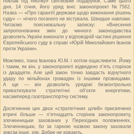
поклав під «йолку» святковий подарунок. Саме цього
дня, 14 січня, його уряд вніс законопроект №7562.
Назва — «Про гарантії держави щодо виконання рішень
суду» — нічого поганого не вістувала. Швидше навпаки.
Читаємо пояснювальну записку: «Внесен­ня
запропонованих змін до чинного законодавства
дозволить Україні виконати у відповідній частині рішення
Європейського суду в справі «Юрій Миколайович Іванов
проти України».
Можливо, пана Іванова Ю.М. і хотіли ощасливити. Йому
і таким, як він, у законопроекті відведено п’ять сторінок
із двадцяти. Але цей закон точно завдасть відчутного
удару по мільйонах громадян із іншими прізвищами.
А ще — він дозволить урядові безконтрольно
приватизувати стратегічні об’єкти енергетики,
насамперед газотранспортну систему.
Досягненню цих двох «стратегічних цілей» присвячено
втричі більше — п’ятнадцять сторінок законопроекту,
злочинницьки захованих у Перехідних положеннях.
Злочинницьки, бо за гарною назвою закону заховали
зовсім інше, зле. Добре не ховають.