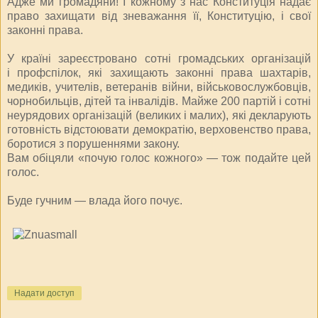
Адже ми громадяни! І кожному з нас Конституція надає
право захищати від зневажання її, Конституцію, і свої
законні права.
У країні зареєстровано сотні громадських організацій
і профспілок, які захищають законні права шахтарів,
медиків, учителів, ветеранів війни, військово­службовців,
чорнобильців, дітей та інвалідів. Майже 200 партій і сотні
неурядових організацій (великих і малих), які декларують
готовність відстоювати демократію, верховенство права,
боротися з порушеннями закону.
Вам обіцяли «почую голос кожного» — тож подайте цей
голос.
Буде гучним — влада його почує.
Надати доступ