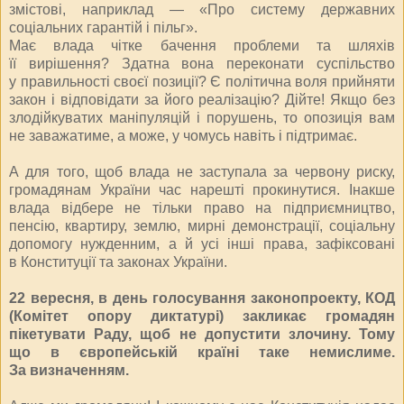
змістові, наприклад — «Про систему державних
соціальних гарантій і пільг».
Має влада чітке бачення проблеми та шляхів
її вирішення? Здатна вона переконати суспільст­во
у правильності своєї позиції? Є політична воля прийняти
закон і відповідати за його реалізацію? Дійте! Якщо без
злодійкуватих маніпуляцій і порушень, то опозиція вам
не заважатиме, а може, у чомусь навіть і підтримає.
А для того, щоб влада не заступала за червону риску,
громадянам України час нарешті прокинутися. Інакше
влада відбере не тільки право на підприємництво,
пенсію, квартиру, землю, мирні демонстрації, соціальну
допомогу нужденним, а й усі інші права, зафіксовані
в Конституції та законах України.
22 вересня, в день голосування законопроекту, КОД
(Комітет опору диктатурі) закликає громадян
пікетувати Раду, щоб не допустити злочину. Тому
що в європейській країні таке немислиме.
За визначенням.