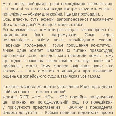
А от перед виборами гроші несподівано «з’являться»,
і в гонитві за голосами влада вкотре запустить спіраль
популізму — убивчу для країни. І це ми проходили…
Ось, власне, суть афери, запропонованої парламенту.
Що сталося далі? А те, що й мало статися.
Усі парламентські комітети розглянули законопроект і…
відмовилися його підтримувати. Саме через
невідповідність змісту назві, злодійкувато сховані
Перехідні положення і грубе порушення Конституції.
Лише один комітет Ківалова (з питань правосуддя)
висловився «за», але до нього претензій немає. Тому
що згідно із законом кожен комітет аналізує лише свої,
профільні, статті. Тому Ківалов оцінював лише тіло
закону — п’ять сторінок з двадцяти про виконання
рішень Європейського суду, а там якраз усе гаразд.
Головне науково-експертне управління Ради підготувало
свій висновок — теж негативний.
Фракції БЮТ, «НУ—НС» і КПУ постійно порушували
це питання на погоджувальній раді по понеділках,
у присутності представників і Кабміну, і президента.
Вимога депутатів — Кабмін повинен відкликати проект