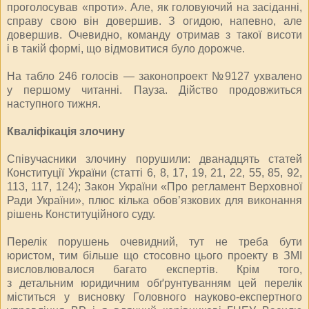
проголосував «проти». Але, як головуючий на засіданні,
справу свою він довершив. З огидою, напевно, але
довершив. Очевидно, команду отримав з такої висоти
і в такій формі, що відмовитися було дорожче.
На табло 246 голосів — законопроект №9127 ухвалено
у першому читанні. Пауза. Дійство продовжиться
наступного тижня.
Кваліфікація злочину
Співучасники злочину порушили: дванадцять статей
Консти­ту­ції України (статті 6, 8, 17, 19, 21, 22, 55, 85, 92,
113, 117, 124); За­кон України «Про регламент Верховної
Ради України», плюс кілька обов’язкових для виконання
рішень Конституційного суду.
Перелік порушень очевидний, тут не треба бути
юристом, тим більше що стосовно цього проекту в ЗМІ
висловлювалося багато експертів. Крім того,
з детальним юридичним обґрунтуванням цей перелік
міститься у висновку Головного науково-експертного