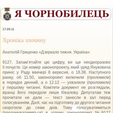
17.09.11
Хроніка злочину
Анатолій Гриценко
«Дзеркало тижня. Україна»
9127. Запам’ятайте цю цифру, ви ще неодноразово
її почуєте. Це номер законопроекту, який уряд Януковича
приніс у Раду ввечері 8 вересня, о 18.38. Наступного
ранку, об 11.50, законопроект включили (проломили)
в порядок денний, а о 12.12 — ухвалили (проломили)
у першо­му читанні. Комітети документ не розглядали,
вранці його передали лише Ківалову. Депутатам теж
прочитати не дали — текст занесли в зал пе­ред
голосуванням. Далі, час на підготовку до другого читання
скоротили до семи днів. Тому голосуватиметься
(проламуватиметься) в цілому законопроект №9127