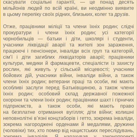
скасувати соціальні гарантії, — це понад десять
мільйонів людей по всій країні, ви неодмінно виявите
в цьому переліку своїх рідних, близьких, колег та друзів.
Отже, працівники міліції та члени їхніх родин; слідчі
прокуратури і члени їхніх родин; усі категорії
чорнобильців — батьки і діти, школярі і студенти,
учасники ліквідації аварії та жителі зон зараження,
працюючі і пенсіонери, інваліди всіх груп та категорій,
сім’ї і діти загиблих ліквідаторів аварії; працівники
культури, медики й фармацевти, спеціалісти із захисту
рослин, які живуть у сільській місцевості; учасники
бойових дій, учасники вій­ни, інваліди війни, а також
члени їхніх родин; ветерани праці та особи, які мають
особливі заслуги перед Батьківщиною, а також члени
їхніх родин; особовий склад державної пожежної
охорони та члени їхніх родин; працівники шахт і гірничих
підприємств, а також особи, які мають право
на безплатне отримання вугілля; діти війни; колишні
неповнолітні в’язні концтаборів і гетто, зокрема інваліди,
зокрема нагороджені орденами й медалями, дружини
(чоловіки) тих, хто помер від нацистських переслідувань,
зокрема інвалідів. Я нарахував у законопроекті