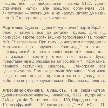
розуміє все, що відбувається навколо 9127. Довго
стримував натиск, але зрештою організував усе,
як потрібно — злочинцям, а не народу (штрих до назви
партії). Стенограма це зафіксувала.
Мартинюк.
Один із лідерів Комуністичної партії України.
Знає й розуміє все до деталей. Думаю, діяв під
примусом. Проте організаційно голосування за проект
№9127 забезпечив. При тому що депутати попереджали
Марти­нюка про порушення Конституції та законів;
інформували його про махінації в комітеті Ківалова, коли
на засідання комітету (якщо таке взагалі було)
представників від опозиції не запросили, у т.ч. Кармазіна,
першого заступника Ківалова… Стенограма все
це зафіксувала. Пом’якшувальна обс­тавина: Мартинюк
не дозволив того дня прийняти закон у цілому, хоча
Кабмін на це розраховував і комітет Ківалова наполягав.
Агресивно-слухняна більшість.
Під керівництвом
дириген­та-«смотрящого», Чечетова, 9127 підтримали
246 депутатів: Партія регіонів — 189, Народна партія —
19, позафракційні — 10, тушки у фракції «НУ—НС» — 11.