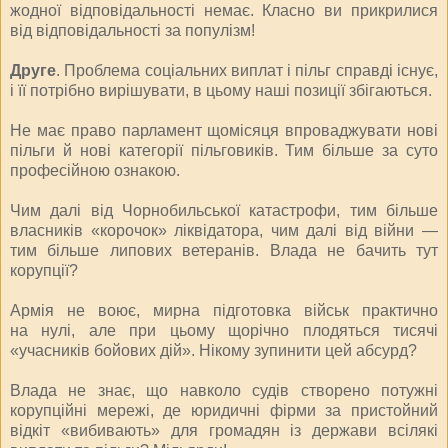
жодної відповідальності немає. Класно ви прикрилися
від відповідальності за популізм!
Друге
. Проблема соціальних виплат і пільг справді існує,
і її потрібно вирішувати, в цьому наші позиції збігаються.
Не має право парламент щомісяця впроваджувати нові
пільги й нові категорії пільговиків. Тим більше за суто
професійною ознакою.
Чим далі від Чорнобильської катастрофи, тим більше
власників «корочок» ліквідатора, чим далі від війни —
тим більше липових ветеранів. Влада не бачить тут
корупції?
Армія не воює, мирна підготовка військ практично
на нулі, але при цьому щорічно плодяться тисячі
«учасників бойових дій». Нікому зупинити цей абсурд?
Влада не знає, що навколо судів створено потужні
корупційні мережі, де юридичні фірми за пристойний
відкіт «вибивають» для громадян із держави всілякі