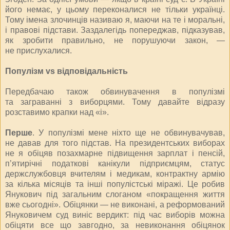
його немає, у цьому переконалися не тільки українці.
Тому імена злочинців називаю я, маючи на те і моральні,
і правові підстави. Заздалегідь попереджав, підказував,
як зробити правильно, не порушуючи закон, —
не прислухалися.
Популізм vs відповідальність
Передбачаю також обвинувачення в популізмі
та заграванні з виборцями. Тому давайте відразу
розставимо крапки над «і».
Перше
. У популізмі мене ніхто ще не обвинувачував,
не давав для того підстав. На президентських виборах
не я обіцяв позахмарне підвищення зарплат і пенсій,
п’ятирічні податкові канікули підприємцям, статус
держслужбовця вчителям і медикам, контрактну армію
за кілька місяців та інші популістські міражі. Це робив
Янукович під загальним слоганом «покращення життя
вже сьогодні». Обіцянки — не виконані, а реформований
Януковичем суд виніс вердикт: під час виборів можна
обіцяти все що завгодно, за невиконання обіцянок