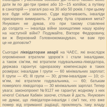
дати їм по
дві-три
гривні або 10—15 копійок; а путівку
в санаторій — узагалі раз на 30 або 50 років. І при цьому
все буде ніби законно. Суди відпочивають, інваліди
прискорено вимирають. У цьому була справжня мета?
Янукович не думав, хто при такому ставленні
до солдата — інваліда війни захищатиме нашу країну
на наступній війні? Подумайте, Вікторе Федоровичу,
ви ж Верховний Головнокомандувач, чи вам про
це не доповіли?
Сьогодні
ліквідаторам аварії
на ЧАЕС, які внаслідок
опромінення втратили здоров’я і стали інвалідами,
а також сім’ям, які втратили годувальника-ліквідатора,
держава гарантує одноразову компенсацію в таких
розмірах: інвалідам I групи — 60 мінімальних зарплат;
II групи — 45; III групи — 30; дітям-інвалідам — 10; сі­
м’ям, які втратили годувальника, — 60; батькам
померлого ліквідатора — 30 мінімальних зар­плат. Тепер
увага: законопроект №9127 не гарантує жодному з них
нічого! Скільки Кабмін захоче, стільки й дасть. Янукович
не думає, що ліквідатори-інваліди і сі­м’ї тих, хто вже
помер від отрима­ної радіації, проклянуть таку владу