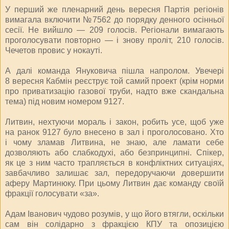
У перший же пленарний день вересня Партія регіонів
вимагала включити №7562 до порядку денного осінньої
сесії. Не вийшло — 209 голосів. Регіонали вимагають
проголосувати повторно — і знову проліт, 210 голосів.
Чечетов провис у нокауті.
А далі команда Януковича пішла напролом. Увечері
8 вересня Кабмін реєструє той самий проект (крім норми
про приватизацію газової труби, надто вже скандальна
тема) під новим номером 9127.
Литвин, нехтуючи мораль і закон, робить усе, щоб уже
на ранок 9127 було внесено в зал і проголосовано. Хто
і чому зламав Литвина, не знаю, але ламати себе
дозволяють або слабкодухі, або безпринципні. Спікер,
як це з ним часто трапляється в конфліктних ситуаціях,
завбачливо залишає зал, передоручаючи довершити
аферу Мартинюку. При цьому Литвин дає команду своїй
фракції голосувати «за».
Адам Іванович чудово розумів, у що його втягли, оскільки
сам він солідарно з фракцією КПУ та опозицією