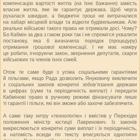
компенсацію вартості житла (на їхнє бажання) замість
власне житла, яке їм гарантує держава. Щоб черга
рухалася швидше, а бюджетні гроші не витрачалися
на хабарі місцевій влади та відкоти будівельникам. Але
реально військові такого права не отримали досі. Чому?
Бо Кабмін за два з гаком роки так і не спромігся ухвалити
постанову, яка б визначила порядок (процедуру)
отримання грошової компенсації. І не має наміру
це робити, ігноруючи закон, звернення депутатів, скарги
військових та членів їхніх сімей.
Отож те саме буде з усіма соціальними гарантіями
й пільгами, якщо Рада дозволить Януковичу виключити
з соціальних законів конкретні зобов’язан­ня держави
в цифрах (суми та періодичність виплат) і передати
Кабмінові право в ручному режимі фінансувати лише
ті гарантії і пільги, які він зможе або захоче забезпечити.
А саме таку хитру «технологію» і вмістив у Перехідні
положення міністр юстиції Лаврино­вич. Із законів
викреслюються конкретні суми виплат і їх періодичність,
а натомість всюди по тексту вписуються однотипні