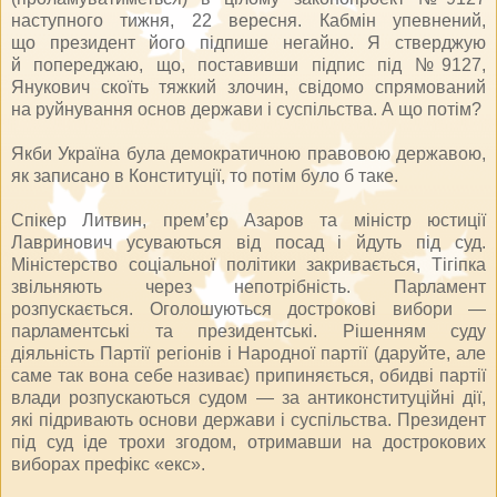
наступного тижня, 22 вересня. Кабмін упевнений,
що президент його підпише негайно. Я стверджую
й попереджаю, що, поставивши підпис під №9127,
Янукович скоїть тяжкий злочин, свідо­мо спрямований
на руйнування основ держави і суспільства. А що потім?
Якби Україна була демократичною правовою державою,
як записано в Конституції, то потім було б таке.
Спікер Литвин, прем’єр Аза­ров та міністр юстиції
Лаврино­вич усуваються від посад і йдуть під суд.
Міністерство соціальної політики закривається, Тігіпка
звільняють через непотрібність. Парламент
розпускається. Оголо­шу­ються дострокові вибори —
парламентські та президентські. Рішенням суду
діяльність Партії регіонів і Народної партії (даруйте, але
саме так вона себе називає) припиняється, обидві партії
влади розпускаються судом — за антиконституційні дії,
які підривають основи держави і су­спільст­­ва. Президент
під суд іде тро­хи згодом, отримавши на дострокових
виборах префікс «екс».