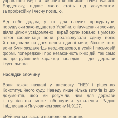
управління ВР, і я вдячний керівникові ГНЕУ Василю
Борденюку, підпис якого стоїть під документом,
за професійну і чесну позицію.
Від себе додам, у т.ч. для слідчих прокуратури:
порушуючи законодавство України, співучасники злочину
діяли цілком усвідомлено і вкрай організовано; в умовах
чіткої координації вони реалізовували єдину волю
й працювали на досягнення єдиної мети; більше того,
вони були заздалегідь неодноразово, в усній і письмовій
формі, попереджені про незаконність їхніх дій, так само
як про руйнівний характер наслідків — для держави
і суспільства.
Наслідки злочину
Вони також названі у виснов­ку ГНЕУ і рішеннях
Конституцій­ного суду. Наведу лише кілька витягів із цих
документів, щоб ми розуміли, чим для держави
і суспільства може обернутися ухвалення Радою
і підписання Януко­вичем закону №9127.
«Руйнуються засади правової держави».