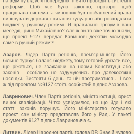
на відміну від усіх попередніх, нібито проводить системні
реформи. Щоб усе було законно, прозоро, щоб
працювала система, а чиновник був позбавлений права
вирішувати державні питання кулуарно або розподіляти
бюджет у ручному режимі. Я правильно зрозумів ваш
меседж, Ірино Михайлівно? Але ж
ви-то
вже точно знали,
що проект 9127 передає Кабмінові десятки мільярдів
саме в ручний режим?!
Азаров.
Лідер Партії регіонів, прем’єр-міністр. Його
більше турбує баланс бюджету, тому готовий урізати все,
що ріжеться, не зважаючи на норми Конституції або
законів і особливо не задумуючись про далекосяжні
наслідки. Вистояти б день, та ніч протриматися… І все
ж під проектом №9127 стоїть особистий підпис Азарова.
Лавринович.
Член Партії регіонів, міністр юстиції, юрист
вищої кваліфікації. Чітко усвідомлює, на що йде і які
статті законів порушує. Його міністерство готувало
проект, сам міністр представляв його у Раді. У пакеті
документів 9127 підпис Лаврино­вича є.
Литвин.
Лідер Народної партії, голова ВР. Знає й чудово