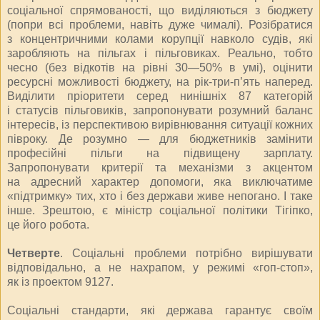
соціальної спрямованості, що виділяються з бюджету
(попри всі проблеми, навіть дуже чималі). Розібратися
з концентричними колами корупції навколо судів, які
заробляють на пільгах і пільговиках. Реально, тобто
чесно (без відкотів на рівні 30—50% в умі), оцінити
ресурсні можливості бюджету, на рік-три-п’ять наперед.
Виділити пріоритети серед нинішніх 87 категорій
і статусів пільговиків, запропонувати розумний баланс
інтересів, із перспективою вирівнювання ситуації кожних
півроку. Де розумно — для бюджетників замінити
професійні пільги на підвищену зарплату.
Запропонувати критерії та механізми з акцентом
на адресний характер допомоги, яка виключатиме
«підтримку» тих, хто і без держави живе непогано. І таке
інше. Зрештою, є міністр соціальної політики Тігіпко,
це його робота.
Четверте
. Соціальні проблеми потрібно вирішувати
відповідально, а не нахрапом, у режимі «гоп-стоп»,
як із проектом 9127.
Соціальні стандарти, які держава гарантує своїм