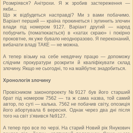
Розмріявся? Анітрохи. Я ж зробив застереження —
якби...
Що ж відбудеться насправді? Ми з вами побачимо.
Варіант перший — країна прокинеться і зупинить злочин
влади під номером 9127. Варіант другий — народ
побурчить (поматюкається) в «хатах скраю» і покірно
проковтне, як уже бувало неодноразово. Я переконаний,
вибачати владі ТАКЕ — не можна.
А тепер візьму на себе невдячну працю — допоможу
слідчим прокуратури розкрити й кваліфікувати склад
злочину. Якщо не сьогодні, то на майбутнє знадобиться.
Хронологія злочину
Провісником законопроекту №9127 був його старший
брат під номером 7562 — та ж сама назва, той самий
автор, по суті — калька. 7562 не побачив світу, опозиція
його абортувала 6 вересня. Однак через два дні після
того на світ з’явився №9127.
А тепер про все по черзі. На старий Новий рік Янукович