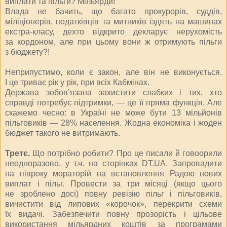
виплати та пільги? Мільярди!
Влада не бачить, що багато прокурорів, суддів,
міліціонерів, податківців та митників їздять на машинах
екстра-класу, дехто відкрито декларує нерухомість
за кордоном, але при цьому вони ж отримують пільги
з бюджету?!
Неприпустимо, коли є закон, але він не виконується.
І це триває рік у рік, при всіх Кабмінах.
Держава зобов’язана захистити слабких і тих, хто
справді потребує підтримки, — це її пряма функція. Але
скажемо чесно: в Україні не може бути 13 мільйонів
пільговиків — 28% населення. Жодна економіка і жоден
бюджет такого не витримають.
Третє.
Що потрібно робити? Про це писали й говоорили
не­одноразово, у т.ч. на сторінках DT.UA. Запровадити
на півроку мораторій на встановлення Радою нових
виплат і пільг. Провести за три місяці (якщо цього
не зроблено досі) повну ревізію пільг і пільговиків,
вичистити від липових «корочок», перекрити схеми
їх видачі. Забезпечити повну прозорість і цільове
використання мільярдних коштів за програмами