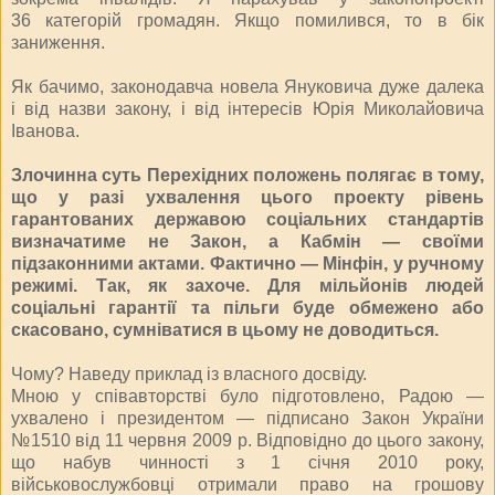
36 категорій громадян. Якщо помилився, то в бік
заниження.
Як бачимо, законодавча новела Януковича дуже далека
і від назви закону, і від інтересів Юрія Миколайовича
Іванова.
Злочинна суть Перехідних положень полягає в тому,
що у разі ухвалення цього проекту рівень
гарантованих державою соціальних стандартів
визначатиме не Закон, а Кабмін — своїми
підзаконними актами. Фактично — Мінфін, у ручному
режимі. Так, як захоче. Для мільйонів людей
соціальні гарантії та пільги буде обмежено або
скасовано, сумніватися в цьому не доводиться.
Чому? Наведу приклад із власного досвіду.
Мною у співавторстві було підготовлено, Радою —
ухвалено і президентом — підписано Закон України
№1510 від 11 червня 2009 р. Відповідно до цього закону,
що набув чинності з 1 січня 2010 року,
військовослужбовці отримали право на грошову