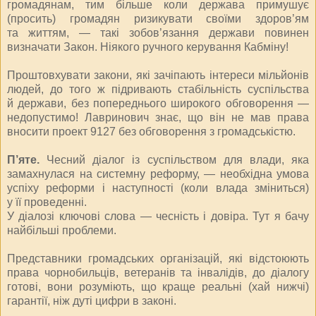
громадянам, тим більше коли держава примушує
(просить) громадян ризикувати своїми здоров’ям
та життям, — такі зобов’язання держави повинен
визначати Закон. Ніякого ручного керування Кабміну!
Проштовхувати закони, які зачіпають інтереси мільйонів
людей, до того ж підривають стабільність суспільства
й держави, без попереднього широкого обговорення —
недопустимо! Лаврино­вич знає, що він не мав права
вносити проект 9127 без обговорення з громадськістю.
П’яте.
Чесний діалог із суспільством для влади, яка
замахнулася на системну реформу, — необхідна умова
успіху реформи і наступності (коли влада зміниться)
у її проведенні.
У діалозі ключові слова — чесність і довіра. Тут я бачу
найбільші проблеми.
Представники громадських організацій, які відстоюють
права чорнобильців, ветеранів та інвалідів, до діалогу
готові, вони розуміють, що краще реальні (хай нижчі)
гарантії, ніж дуті цифри в законі.