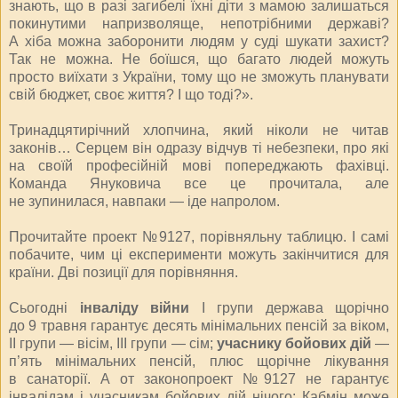
знають, що в разі загибелі їхні діти з мамою залишаться
покинутими напризволяще, непотрібними державі?
А хіба можна заборонити людям у суді шукати захист?
Так не можна. Не боїшся, що багато людей можуть
просто виїхати з України, тому що не зможуть планувати
свій бюджет, своє життя? І що тоді?».
Тринадцятирічний хлопчина, який ніколи не читав
законів… Серцем він одразу відчув ті небезпеки, про які
на своїй професійній мові попереджають фахівці.
Команда Януковича все це прочитала, але
не зупинилася, навпаки — іде напролом.
Прочитайте проект №9127, порівняльну таблицю. І самі
побачите, чим ці експерименти можуть закінчитися для
країни. Дві позиції для порівняння.
Сьогодні
інваліду війни
І групи держава щорічно
до 9 травня гарантує десять мінімальних пенсій за віком,
ІІ групи — вісім, ІІІ групи — сім;
учаснику бойових дій
—
п’ять мінімальних пенсій, плюс щорічне лікування
в санаторії. А от законопроект №9127 не гарантує
інвалідам і учасникам бойових дій нічого: Кабмін може