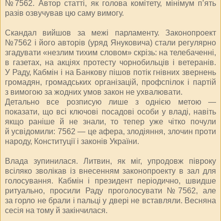
№7562. Автор статті, як голова комітету, мінімум п’ять
разів озвучував цю саму вимогу.
Скандал вийшов за межі парламенту. Законопроект
№7562 і його авторів (уряд Януковича) стали регулярно
згадувати «незлим тихим словом» скрізь: на телебаченні,
в газетах, на акціях протесту чорнобильців і ветеранів.
У Раду, Кабмін і на Банкову пішов потік гнівних звернень
громадян, громадських організацій, профспілок і партій
з вимогою за жодних умов закон не ухвалювати.
Детально все розписую лише з однією метою —
показати, що всі ключові посадові особи у владі, навіть
якщо раніше й не знали, то тепер уже чітко почули
й усвідомили: 7562 — це афера, злодіяння, злочин проти
народу, Конституції і законів України.
Влада зупинилася. Литвин, як міг, упродовж півроку
всіляко зволікав із внесенням законопроекту в зал для
голосування. Кабмін і президент періодично, швидше
ритуально, просили Раду проголосувати №7562, але
за горло не брали і пальці у двері не вставляли. Весняна
сесія на тому й закінчилася.