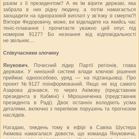
разом з її президентом? А як їм вірити державі, яка
забрала в них рідну людину, а потім намага­ється
заощадити на одноразовій виплаті у зв’язку зі смертю?!
Вік­торе Федоровичу, може, ви відкладете на якийсь час
теніс-плавання і прочитаєте уважно цей опус під
номером 9127? Бо незнан­ня від відповідальності
не звільняє…
Співучасники злочину
Янукович.
Почесний лідер Партії регіонів, глава
держави. У нинішній системі влади ключові рішення
приймає одноособово, уряд — на підтанцьовці. Про
проект №9127 поінформований. Якщо не від самого
Азарова дізнався, то через Акімову (представник
президента в Кабміні) і Мірошниченка (представник
президента в Раді). Двоє останніх володіють усіма
деталями, включно з переліком порушень та прогнозом
наслідків.
Нагадаю, тиждень тому в ефірі в Савіка Шустера
Акімова намагалася довести, що команда Януковича,