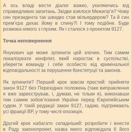
А ось владі вести діалог важко, ухиляючись від
справедливих запитань. Звідки взялося Межи­гір’я? Чому
син президента так швидко став мільярдером? Та й син
прем’єра дихає йому в спину?! І тому подібне. Буде
розмова німого з глухим. Як і сталося з проектом 9127.
Точка неповернення
Янукович ще може зупинити цей злочин. Тим самим
локалізувати конфлікт, який наростає в суспільстві,
уберегти команду і себе особисто від кримінальної
відповідальності за порушення Конституції та законів.
Як зупинити? Перший крок зовсім простий: прийняти
закон 9127 без Перехідних положень (таке виправлення
я вже зареєстрував, і, думаю, не тільки я), виконавши
тим самим зобов’язання України перед Європейським
судом. У такій редакції закон 9127, гадаю, підтримають
усі фракції ВР, у тому числі опозиція.
Другий крок набагато складніший: розробити і внести
в Раду законопроект, назва якого відповідала б його