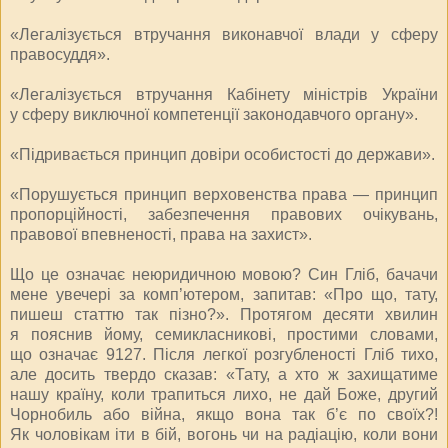
«Легалізується втручання виконавчої влади у сферу
правосуддя».
«Легалізується втручання Ка­бінету міністрів України
у сферу виключної компетенції законодавчого органу».
«Підривається принцип довіри особистості до держави».
«Порушується принцип верховенства права — принцип
пропорційності, забезпечення правових очікувань,
правової впевненості, права на захист».
Що це означає неюридичною мовою? Син Гліб, бачачи
мене увечері за комп’ютером, запитав: «Про що, тату,
пишеш статтю так пізно?». Протягом десяти хвилин
я пояснив йому, семикласникові, простими словами,
що означає 9127. Після легкої розгубленості Гліб тихо,
але досить твердо сказав: «Тату, а хто ж захищатиме
нашу країну, коли трапиться лихо, не дай Боже, другий
Чорнобиль або війна, якщо вона так б’є по своїх?!
Як чоловікам іти в бій, вогонь чи на радіацію, коли вони