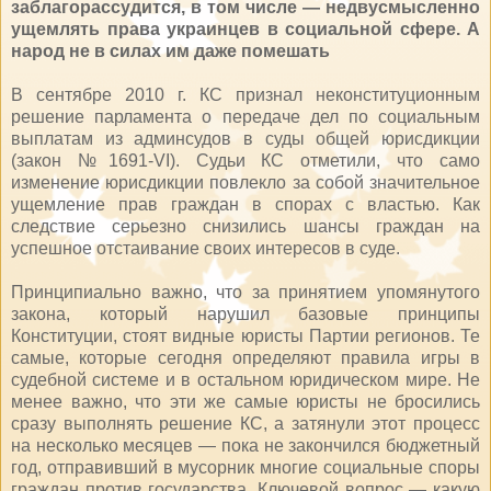
заблагорассудится, в том числе — недвусмысленно
ущемлять права украинцев в социальной сфере. А
народ не в силах им даже помешать
В сентябре 2010 г. КС признал неконституционным
решение парламента о передаче дел по социальным
выплатам из админсудов в суды общей юрисдикции
(закон №1691-VI). Судьи КС отметили, что само
изменение юрисдикции повлекло за собой значительное
ущемление прав граждан в спорах с властью. Как
следствие серьезно снизились шансы граждан на
успешное отстаивание своих интересов в суде.
Принципиально важно, что за принятием упомянутого
закона, который нарушил базовые принципы
Конституции, стоят видные юристы Партии регионов. Те
самые, которые сегодня определяют правила игры в
судебной системе и в остальном юридическом мире. Не
менее важно, что эти же самые юристы не бросились
сразу выполнять решение КС, а затянули этот процесс
на несколько месяцев — пока не закончился бюджетный
год, отправивший в мусорник многие социальные споры
граждан против государства. Ключевой вопрос — какую