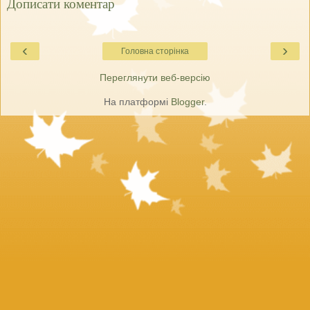
Дописати коментар
‹
›
Головна сторінка
Переглянути веб-версію
На платформі
Blogger
.