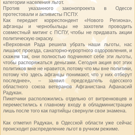
категории населения льгот.
Против указанного законопроекта в Одессе
протестовали и активисты ПСПУ.
Как передает корреспондент «Нового Региона»,
афганцы и чернобыльцы не захотели проводить
совместный митинг с ПСПУ, чтобы не придавать акции
политическую окраску.
«Верховная Рада решила убрать наши льготы, нас
лишают проезда, санаторно-курортного оздоровления, и
скажем так, они полностью подчиняют себе эти льготы,
чтобы распоряжаться деньгами. Сегодня акция вот этих
политиков мне не нравится, потому что мы вне политики,
потому что здесь афганцы понимают, что у них отберут
последнее», – заявил председатель одесского
областного союза ветеранов Афганистана Афанасий
Радукан.
Пикетчики расположились отдельно от витренковцев и
переместились к главному входу в обладминистрацию
лишь после того как партийцы свернули свои знамена.
Как отметил Радукан, в Одесской области уже сейчас
происходит распределение льгот в ручном режиме.