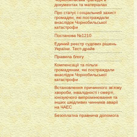
документах та матеріалах
Про статус і соціальний захист
громадян, які постраждали
внаслідок Чорнобильської
катастрофи
Постанова №1210
Единий реєстр судових рішень
України. Тест-драйв
Правила блогу
Компенсації та пільги
громадянам, які постраждали
внаслідок Чорнобильської
катастрофи
Встановлення причинного зв'язку
хвороби, інвалідності і смерті,
іонізуючого випромінювання та
інших шкідливих чинників аварії
на ЧАЕС
Безоплатна правнича допомога