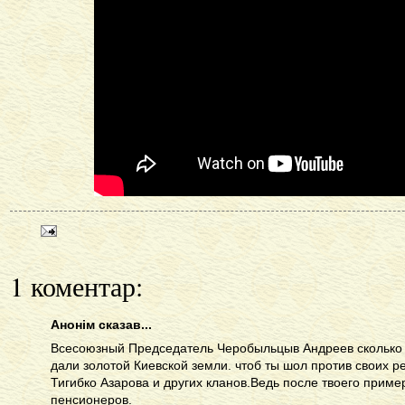
1 коментар:
Анонім сказав...
Всесоюзный Председатель Черобыльцыв Андреев сколько
дали золотой Киевской земли. чтоб ты шол против своих р
Тигибко Азарова и других кланов.Ведь после твоего пример
пенсионеров.