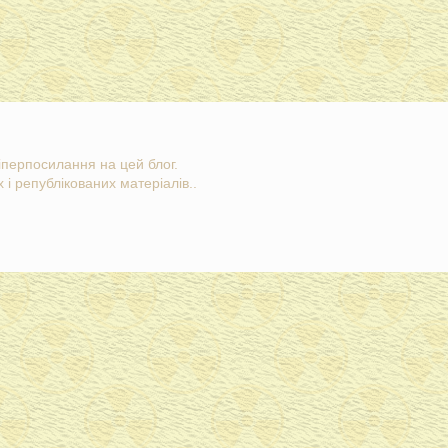
гіперпосилання на цей блог.
 і републікованих матеріалів..