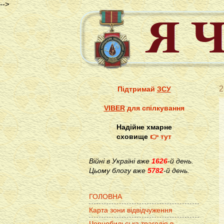
-->
2
Підтримай
ЗСУ
VIBER
для спілкування
Надійне хмарне
сховище
👉 тут
Війні в Україні вже
1626
-й день.
Цьому блогу вже
5782
-й день.
ГОЛОВНА
Карта зони відвідчуження
Чорнобильська трагедія в