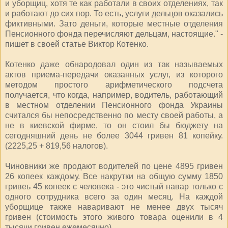
и уборщиц, хотя те как работали в своих отделениях, так
и работают до сих пор. То есть, услуги дельцов оказались
фиктивными. Зато деньги, которые местные отделения
Пенсионного фонда перечисляют дельцам, настоящие." -
пишет в своей статье Виктор Котенко.
Котенко даже обнародовал один из так называемых
актов приема-передачи оказанных услуг, из которого
методом простого арифметического подсчета
получается, что когда, например, водитель, работающий
в местном отделении Пенсионного фонда Украины
считался бы непосредственно по месту своей работы, а
не в киевской фирме, то он стоил бы бюджету на
сегодняшний день не более 3044 гривен 81 копейку.
(2225,25 + 819,56 налогов).
Чиновники же продают водителей по цене 4895 гривен
26 копеек каждому. Все накрутки на общую сумму 1850
гривеь 45 копеек с человека - это чистый навар только с
одного сотрудника всего за один месяц. На каждой
уборщице также наваривают не менее двух тысяч
гривен (стоимость этого живого товара оценили в 4
тысячи гривен ежемесячно).