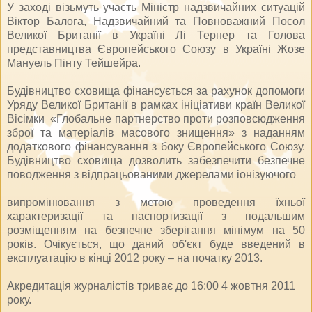
У заході візьмуть участь Міністр надзвичайних ситуацій
Віктор Балога, Надзвичайний та Повноважний Посол
Великої Британії в Україні Лі Тернер та Голова
представництва Європейського Союзу в Україні Жозе
Мануель Пінту Тейшейра.
Будівництво сховища фінансується за рахунок допомоги
Уряду Великої Британії в рамках ініціативи країн Великої
Вісімки «Глобальне партнерство проти розповсюдження
зброї та матеріалів масового знищення» з наданням
додаткового фінансування з боку Європейського Союзу.
Будівництво сховища дозволить забезпечити безпечне
поводження з відпрацьованими джерелами іонізуючого
випромінювання з метою проведення їхньої
характеризації та паспортизації з подальшим
розміщенням на безпечне зберігання мінімум на 50
років. Очікується, що даний об'єкт буде введений в
експлуатацію в кінці 2012 року – на початку 2013.
Акредитація журналістів триває до 16:00 4 жовтня 2011
року.