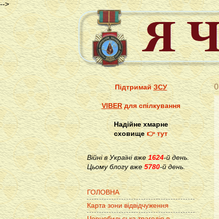
-->
0
Підтримай
ЗСУ
VIBER
для спілкування
Надійне хмарне
сховище
👉 тут
Війні в Україні вже
1624
-й день.
Цьому блогу вже
5780
-й день.
ГОЛОВНА
Карта зони відвідчуження
Чорнобильська трагедія в