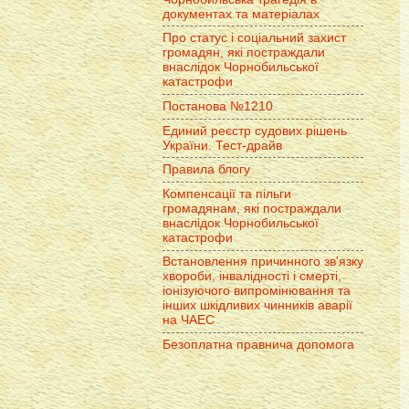
документах та матеріалах
Про статус і соціальний захист
громадян, які постраждали
внаслідок Чорнобильської
катастрофи
Постанова №1210
Единий реєстр судових рішень
України. Тест-драйв
Правила блогу
Компенсації та пільги
громадянам, які постраждали
внаслідок Чорнобильської
катастрофи
Встановлення причинного зв'язку
хвороби, інвалідності і смерті,
іонізуючого випромінювання та
інших шкідливих чинників аварії
на ЧАЕС
Безоплатна правнича допомога