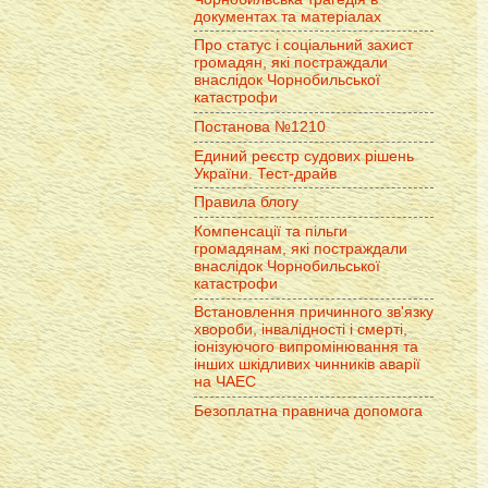
документах та матеріалах
Про статус і соціальний захист
громадян, які постраждали
внаслідок Чорнобильської
катастрофи
Постанова №1210
Единий реєстр судових рішень
України. Тест-драйв
Правила блогу
Компенсації та пільги
громадянам, які постраждали
внаслідок Чорнобильської
катастрофи
Встановлення причинного зв'язку
хвороби, інвалідності і смерті,
іонізуючого випромінювання та
інших шкідливих чинників аварії
на ЧАЕС
Безоплатна правнича допомога