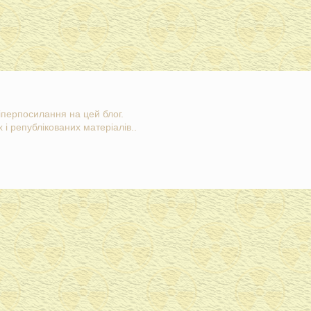
гіперпосилання на цей блог.
 і републікованих матеріалів..