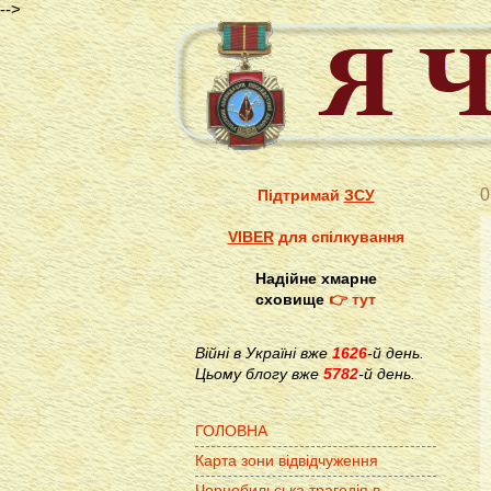
-->
0
Підтримай
ЗСУ
VIBER
для спілкування
Надійне хмарне
сховище
👉 тут
Війні в Україні вже
1626
-й день.
Цьому блогу вже
5782
-й день.
ГОЛОВНА
Карта зони відвідчуження
Чорнобильська трагедія в