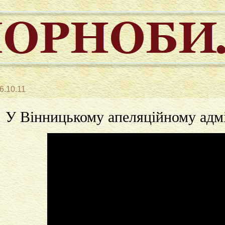
6.10.11
У Вінницькому апеляційному адмі