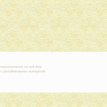
гіперпосилання на цей блог.
 і републікованих матеріалів..