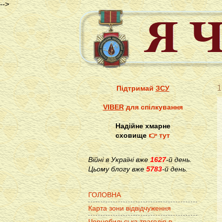
-->
1
Підтримай
ЗСУ
VIBER
для спілкування
Надійне хмарне
сховище
👉 тут
Війні в Україні вже
1627
-й день.
Цьому блогу вже
5783
-й день.
ГОЛОВНА
Карта зони відвідчуження
Чорнобильська трагедія в