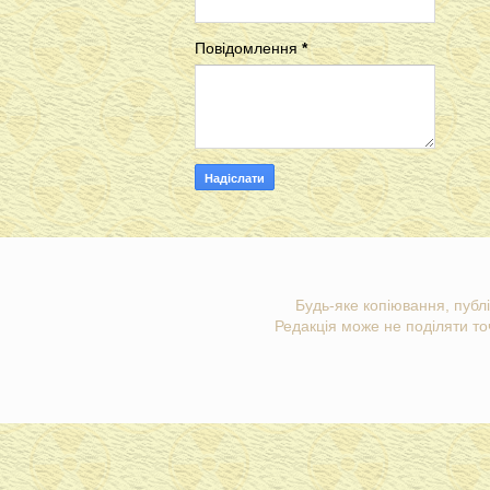
Повідомлення
*
Будь-яке копіювання, публі
Редакція може не поділяти точ