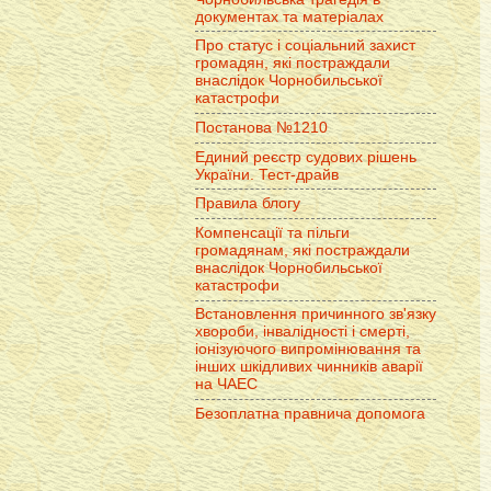
документах та матеріалах
Про статус і соціальний захист
громадян, які постраждали
внаслідок Чорнобильської
катастрофи
Постанова №1210
Единий реєстр судових рішень
України. Тест-драйв
Правила блогу
Компенсації та пільги
громадянам, які постраждали
внаслідок Чорнобильської
катастрофи
Встановлення причинного зв'язку
хвороби, інвалідності і смерті,
іонізуючого випромінювання та
інших шкідливих чинників аварії
на ЧАЕС
Безоплатна правнича допомога