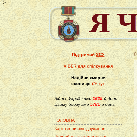
-->
0
Підтримай
ЗСУ
VIBER
для спілкування
Надійне хмарне
сховище
👉 тут
Війні в Україні вже
1625
-й день.
Цьому блогу вже
5781
-й день.
ГОЛОВНА
Карта зони відвідчуження
Чорнобильська трагедія в