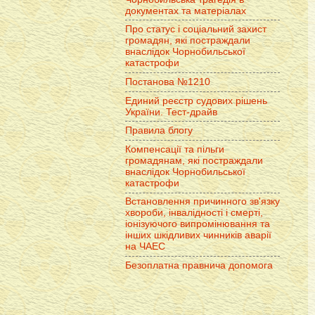
документах та матеріалах
Про статус і соціальний захист
громадян, які постраждали
внаслідок Чорнобильської
катастрофи
Постанова №1210
Единий реєстр судових рішень
України. Тест-драйв
Правила блогу
Компенсації та пільги
громадянам, які постраждали
внаслідок Чорнобильської
катастрофи
Встановлення причинного зв'язку
хвороби, інвалідності і смерті,
іонізуючого випромінювання та
інших шкідливих чинників аварії
на ЧАЕС
Безоплатна правнича допомога