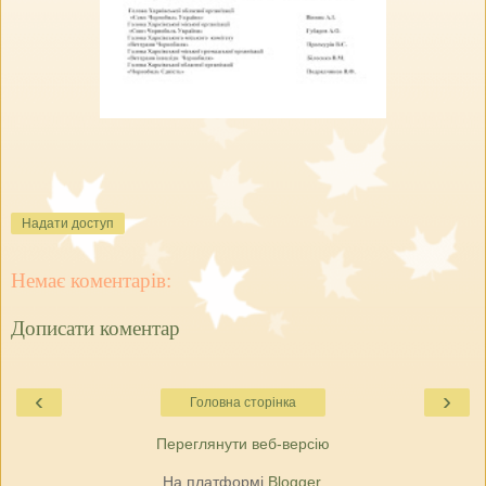
Надати доступ
Немає коментарів:
Дописати коментар
‹
›
Головна сторінка
Переглянути веб-версію
На платформі
Blogger
.