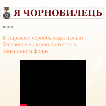
28.10.11
В Харькове чернобыльцы начали
бессрочную акцию протеста в
пенсионном фонде