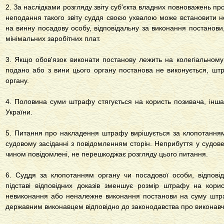
2. За наслідками розгляду звіту суб'єкта владних повноважень пр
неподання такого звіту суддя своєю ухвалою може встановити но
на винну посадову особу, відповідальну за виконання постанови,
мінімальних заробітних плат.
3. Якщо обов'язок виконати постанову лежить на колегіальному 
подано або з вини цього органу постанова не виконується, шт
органу.
4. Половина суми штрафу стягується на користь позивача, інш
України.
5. Питання про накладення штрафу вирішується за клопотанням 
судовому засіданні з повідомленням сторін. Неприбуття у судове
чином повідомлені, не перешкоджає розгляду цього питання.
6. Суддя за клопотанням органу чи посадової особи, відпові
підставі відповідних доказів зменшує розмір штрафу на кор
невиконання або неналежне виконання постанови на суму штраф
державним виконавцем відповідно до законодавства про виконав