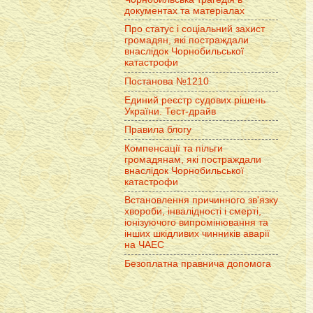
документах та матеріалах
Про статус і соціальний захист
громадян, які постраждали
внаслідок Чорнобильської
катастрофи
Постанова №1210
Единий реєстр судових рішень
України. Тест-драйв
Правила блогу
Компенсації та пільги
громадянам, які постраждали
внаслідок Чорнобильської
катастрофи
Встановлення причинного зв'язку
хвороби, інвалідності і смерті,
іонізуючого випромінювання та
інших шкідливих чинників аварії
на ЧАЕС
Безоплатна правнича допомога