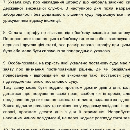
7. Ухвала суду про накладення штрафу, що набрала законної с
державної виконавчої служби. З наступного дня після набра
заборгованості без додаткового рішення суду нараховується пен
урахуванням індексу інфляції.
8. Сплата штрафу не звільняє від обов'язку виконати постанову 
Повторне невиконання цього обов'язку тягне за собою застосуван
першою і другою цієї статті, але розмір нового штрафу при цьо
було або мало бути сплачено за попередньою ухвалою.
9. Особа-позивач, на користь якої ухвалено постанову суду, має 
заяву про визнання протиправними рішень, дій чи бездіяльн
повноважень - відповідачем на виконання такої постанови су
підтверджених такою постановою суду.
Таку заяву може бути подано протягом десяти днів з дня, кол
дізнатися про порушення своїх прав, свобод чи інтересів, ал
пред'явлення до виконання виконавчого листа, виданого за відп
Заява підлягає розгляду та вирішенню у судовому засіданні із по
справі, протягом десяти днів з дня її отримання. Неприбуття
належним чином повідомлені, не перешкоджає розгляду такої зая