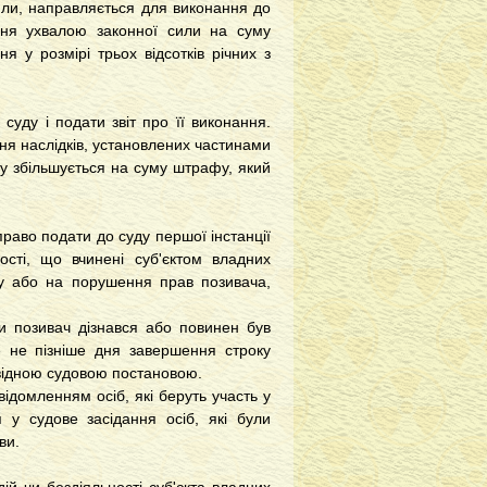
или, направляється для виконання до
ння ухвалою законної сили на суму
я у розмірі трьох відсотків річних з
суду і подати звіт про її виконання.
ня наслідків, установлених частинами
му збільшується на суму штрафу, який
право подати до суду першої інстанції
ості, що вчинені суб'єктом владних
ду або на порушення прав позивача,
и позивач дізнався або повинен був
е не пізніше дня завершення строку
овідною судовою постановою.
відомленням осіб, які беруть участь у
 у судове засідання осіб, які були
ви.