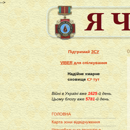
-->
0
Підтримай
ЗСУ
VIBER
для спілкування
Надійне хмарне
сховище
👉 тут
Війні в Україні вже
1625
-й день.
Цьому блогу вже
5781
-й день.
ГОЛОВНА
Карта зони відвідчуження
Чорнобильська трагедія в