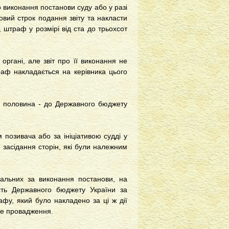
о виконання постанови суду або у разі
вий строк подання звіту та накласти
 штраф у розмірі від ста до трьохсот
органі, але звіт про її виконання не
раф накладається на керівника цього
а половина - до Державного бюджету
позивача або за ініціативою судді у
 засідання сторін, які були належним
дальних за виконання постанови, на
исть Державного бюджету України за
у, який було накладено за ці ж дії
че провадження.