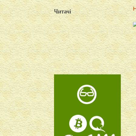
Н
Читачі