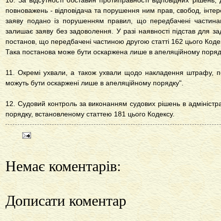
10. За відсутності обставин протиправності відповідних рішень, 
повноважень - відповідача та порушення ним прав, свобод, інтер
заяву подано із порушенням правил, що передбачені частинам
залишає заяву без задоволення. У разі наявності підстав для з
постанов, що передбачені частиною другою статті 162 цього Коде
Така постанова може бути оскаржена лише в апеляційному поряд
11. Окремі ухвали, а також ухвали щодо накладення штрафу, пос
можуть бути оскаржені лише в апеляційному порядку".
12. Судовий контроль за виконанням судових рішень в адміністр
порядку, встановленому статтею 181 цього Кодексу.
Немає коментарів:
Дописати коментар