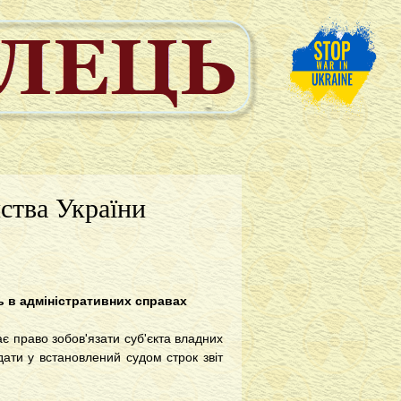
ства України
ь в адміністративних справах
ає право зобов'язати суб'єкта владних
ати у встановлений судом строк звіт