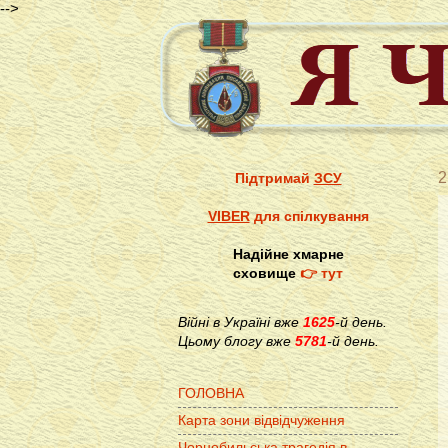
-->
2
Підтримай
ЗСУ
VIBER
для спілкування
Надійне хмарне
сховище
👉 тут
Війні в Україні вже
1625
-й день.
Цьому блогу вже
5781
-й день.
ГОЛОВНА
Карта зони відвідчуження
Чорнобильська трагедія в