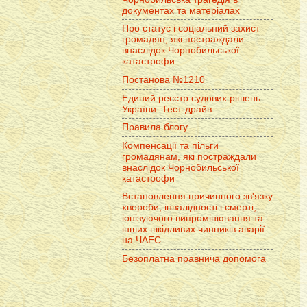
документах та матеріалах
Про статус і соціальний захист
громадян, які постраждали
внаслідок Чорнобильської
катастрофи
Постанова №1210
Единий реєстр судових рішень
України. Тест-драйв
Правила блогу
Компенсації та пільги
громадянам, які постраждали
внаслідок Чорнобильської
катастрофи
Встановлення причинного зв'язку
хвороби, інвалідності і смерті,
іонізуючого випромінювання та
інших шкідливих чинників аварії
на ЧАЕС
Безоплатна правнича допомога