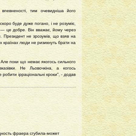
впевненості, тим очевидніша його
скоро буде дуже погано, і не розуміє,
 — це добре. Він вважає, йому через
я. Президент не зрозумів, що взяв на
их країнах люди не ризикнуть брати на
 Але поки що немає якогось сильного
казівки. Не Льовочкіна, а когось
 робити ірраціональні кроки", - додав
адность фраера сгубила-может