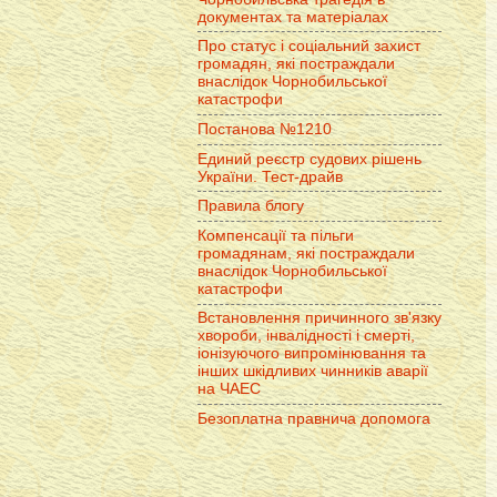
документах та матеріалах
Про статус і соціальний захист
громадян, які постраждали
внаслідок Чорнобильської
катастрофи
Постанова №1210
Единий реєстр судових рішень
України. Тест-драйв
Правила блогу
Компенсації та пільги
громадянам, які постраждали
внаслідок Чорнобильської
катастрофи
Встановлення причинного зв'язку
хвороби, інвалідності і смерті,
іонізуючого випромінювання та
інших шкідливих чинників аварії
на ЧАЕС
Безоплатна правнича допомога