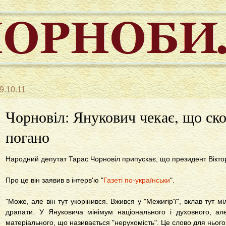
9.10.11
Чорновіл: Янукович чекає, що ск
погано
Народний депутат Тарас Чорновіл припускає, що президент Віктор
Про це він заявив в інтерв'ю "
Газеті по-українськи
".
"Може, але він тут укорінився. Вжився у "Межигір'ї", вклав тут 
драпати. У Януковича мінімум національного і духовного, а
матеріального, що називається "нерухомість". Це слово для нього 