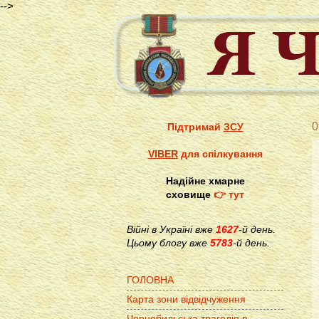
-->
0
Підтримай
ЗСУ
VIBER
для спілкування
Надійне хмарне
сховище
👉 тут
Війні в Україні вже
1627
-й день.
Цьому блогу вже
5783
-й день.
ГОЛОВНА
Карта зони відвідчуження
Чорнобильська трагедія в