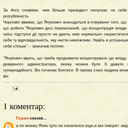
За його словами, чим більше президент напускає на себе 
розгубленість.
Чорновіл вважає, що Янукович знаходиться в очікуванні того, що 
що робити."Янукович досі переконаний, що концентрація влади
чиїсь підступні дії просто не дають нею нормально скористатис
себе ту відповідальність, яку нести неможливо. Навіть в успішніш
себе стільки", - зазначив політик.
"Янукович вірить, що треба продовжити концентрувати цю владу.
довіреного адміністратора, якому можна було б давати в
супернадійного. Він починає боятися. В такому стані людина може
він.
1 коментар:
Гошан
сказав...
а по моему Янек тупо не нахапался еще,и как говорят -ж