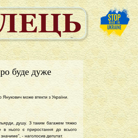
оро буде дуже
 Янукович може втекти з України.
мільярди, душу. З таким багажем тяжко
ле в нього є приростання до всього
значиме", - наголосив депутат.