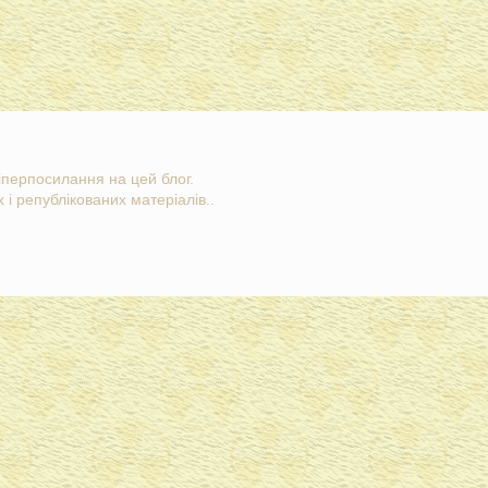
гіперпосилання на цей блог.
 і републікованих матеріалів..