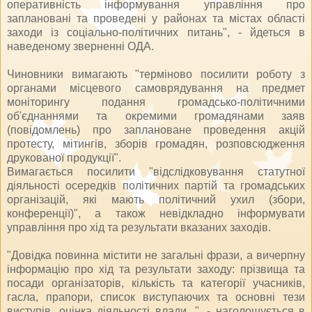
оперативність інформування управління про
заплановані та проведені у районах та містах області
заходи із соціально-політичних питань", - йдеться в
наведеному зверненні ОДА.
Чиновники вимагають "терміново посилити роботу з
органами місцевого самоврядування на предмет
моніторингу подання громадсько-політичними
об'єднаннями та окремими громадянами заяв
(повідомлень) про заплановане проведення акцій
протесту, мітингів, зборів громадян, розповсюдження
друкованої продукції".
Вимагається посилити "відслідковування статутної
діяльності осередків політичних партій та громадських
організацій, які мають політичний ухил (збори,
конференції)", а також невідкладно інформувати
управління про хід та результати вказаних заходів.
"Довідка повинна містити не загальні фрази, а вичерпну
інформацію про хід та результати заходу: прізвища та
посади організаторів, кількість та категорії учасників,
гасла, прапори, список виступаючих та основні тези
виступів, оцінка діяльності влади...", - наголошується в