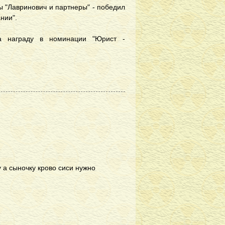
 "Лавринович и партнеры" - победил
нии".
а награду в номинации "Юрист -
 а сыночку крово сиси нужно