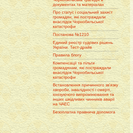
документах та матеріалах
Про статус і соціальний захист
громадян, які постраждали
внаслідок Чорнобильської
катастрофи
Постанова №1210
Единий реєстр судових рішень
України. Тест-драйв
Правила блогу
Компенсації та пільги
громадянам, які постраждали
внаслідок Чорнобильської
катастрофи
Встановлення причинного зв'язку
хвороби, інвалідності і смерті,
іонізуючого випромінювання та
інших шкідливих чинників аварії
на ЧАЕС
Безоплатна правнича допомога