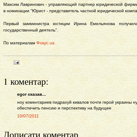
Максим Лавринович - управляющий партнер юридической фирмы
в номинации "Юрист - представитель частной юридической компа
Первый замминистра юстиции Ирина Емельянова получил
государственный деятель".
По материалам
Фокус.ua.
1 коментар:
egor сказав...
ноу коментариев пидрахуй кивалов почти герой украины ну
обеспечить пенсию и перспективу на будущее
10/07/2011
Дописати коментар