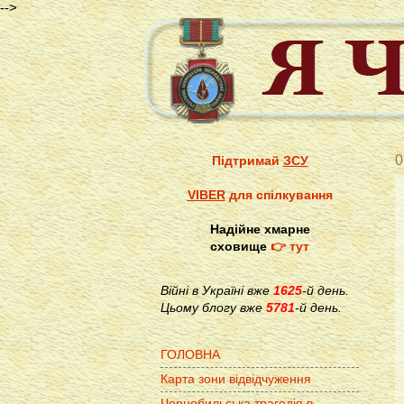
-->
0
Підтримай
ЗСУ
VIBER
для спілкування
Надійне хмарне
сховище
👉 тут
Війні в Україні вже
1625
-й день.
Цьому блогу вже
5781
-й день.
ГОЛОВНА
Карта зони відвідчуження
Чорнобильська трагедія в