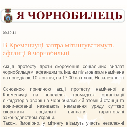
09.10.11
В Кременчуці завтра мітингуватимуть
афганці й чорнобильці
Акція протесту проти скорочення соціальних виплат
чорнобильцям, афганцям та іншим пільговикам намічена
на понеділок, 10 жовтня, на 17.00 на площі Незалежності
Основною причиною акції протесту, наміченої в
Кременчуці на понеділок, громадські організації
ліквідаторів аварії на Чорнобильській атомній станції та
воїни-афганці називають намагання уряду суттєво
скоротити соціальні виплати, гарантовані
законодавством України.
Також, ймовірно, у мітингу візьмуть участь незалежні