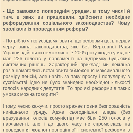
- Що заважало попереднім урядам, в тому числі й
тим, в яких ви працювали, здійснити необхідне
реформування соціального законодавства? Чому
зволікали із проведенням реформ?
- Потрібно чітко усвідомлювати, що реформи це, в першу
чергу, зміна законодавства, яке без Верховної Ради
України здійснити неможливо. З 2005 року жоден уряд не
мав 226 голосів у парламенті на підтримку будь-яких
системних рішень. Характерний приклад: ми декілька
разів намагались встановити обмеження максимального
розміру пенсій, але навіть за таку просту і популярну в
суспільстві ідею не було знайдено необхідної кількості
голосів народних депутатів. То про які реформи в таких
умовах можна говорити?
І тому, чесно кажучи, просто вражає повна безпорадність
нинішнього уряду. Адже сьогоднішня влада (без
врахування голосів комуністів) має біля 250 голосів у
парламенті, але і до цього часу не спромоглась на
проведення жодної повноцінної і системної реформи в