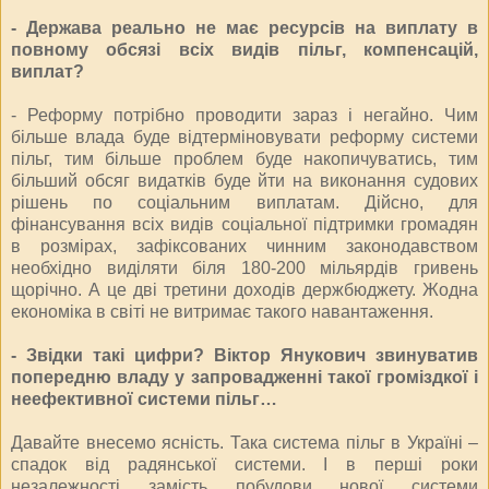
- Держава реально не має ресурсів на виплату в
повному обсязі всіх видів пільг, компенсацій,
виплат?
- Реформу потрібно проводити зараз і негайно. Чим
більше влада буде відтерміновувати реформу системи
пільг, тим більше проблем буде накопичуватись, тим
більший обсяг видатків буде йти на виконання судових
рішень по соціальним виплатам. Дійсно, для
фінансування всіх видів соціальної підтримки громадян
в розмірах, зафіксованих чинним законодавством
необхідно виділяти біля 180-200 мільярдів гривень
щорічно. А це дві третини доходів держбюджету. Жодна
економіка в світі не витримає такого навантаження.
- Звідки такі цифри? Віктор Янукович звинуватив
попередню владу у запровадженні такої громіздкої і
неефективної системи пільг…
Давайте внесемо ясність. Така система пільг в Україні –
спадок від радянської системи. І в перші роки
незалежності замість побудови нової системи