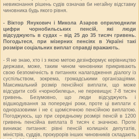
невиконання рішень судів означав би негайну відставку
чиновника будь якого рівня.
- Віктор Янукович і Микола Азаров оприлюднили
цифри чорнобильських пенсій, які люди
відсуджують в судах – від 25 до 35 тисяч гривень.
Погодьтеся, при мізерних пенсіях в Україні такі
розміри соціальних виплат справді вражають.
- Я не знаю, хто і з якою метою дезінформує керівництво
держави, може, таким чином чиновники прикривають
свою безпомічність в питаннях налагодження діалогу із
суспільством, зокрема, громадськими організаціями.
Максимальний розмір пенсійної виплати, що може
відсудити собі «чорнобилець», не перевищує 7-8 тисяч
гривень. Безумовно, що люди відсуджують і
відшкодування за попередні роки, проте ці виплати є
одноразовими і не є щомісячною пенсійною виплатою.
Погоджуюсь, що при середньому розмірі пенсій в 1200
гривень пенсійна виплата 8 тисяч є значною. Проте
виникає питання: рівні пенсій колишніх депутатів,
міністрів, суддів, прокурорів інших чиновників складають