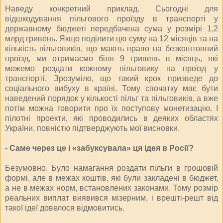
Наведу конкретний приклад. Сьогодні для
відшкодування пільгового проїзду в транспорті у
державному бюджеті передбачена сума у розмірі 1,2
млрд гривень. Якщо поділити цю суму на 12 місяців та на
кількість пільговиків, що мають право на безкоштовний
проїзд, ми отримаємо біля 9 гривень в місяць, які
можемо роздати кожному пільговику на проїзд у
транспорті. Зрозуміло, що такий крок призведе до
соціального вибуху в країні. Тому спочатку має бути
наведений порядок у кількості пільг та пільговиків, а вже
потім можна говорити про їх поступову монетизацію. І
пілотні проекти, які проводились в деяких областях
України, повністю підтверджують мої висновки.
- Саме через це і «забуксувала» ця ідея в Росії?
Безумовно. Було намагання роздати пільги в грошовій
формі, але в межах коштів, які були закладені в бюджет,
а не в межах норм, встановлених законами. Тому розмір
реальних виплат виявився мізерним, і врешті-решт від
такої ідеї довелося відмовитись.