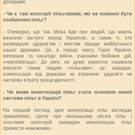
доходами.
- Чи є такі категорії пільговиків, які не повинні бути
позбавлені пільг?
- Очевидно, що так. Мова йде про людей, що мають
визначні заслуги перед Україною, а також ті, хто
ризикували здоров’ям і життям заради майбутнього
нашої держави. Це, в першу чергу, Герої України,
ветерани та інваліди війни, учасники бойових дій,
«чорнобильці». До речі, не дуже коректно називати
виплати таким людям «пільгами», це, швидше,
компенсація від держави за втрачене здоров’я чи
часткову втрату працездатності.
- Чи може монетизація пільг стати основою нової
системи пільг в Україні?
На перший погляд, ідея монетизації пільг виглядає
привабливо, проте при нинішньому обсязі пільг і
пільгових категорій громадян монетизацію пільг
провести неможливо.