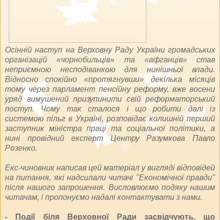
Осінній наступ на Верховну Раду України громадських
організацій «чорнобильців» та «афганців» став
неприємною несподіванкою для нинішньої влади.
Відносно спокійно «протягнувши» декілька місяців
тому через парламент пенсійну реформу, вже восени
уряд вимушений призупинити свій реформаторський
поступ. Чому так сталося і що робити далі із
системою пільг в Україні, розповідає колишній перший
заступник міністра праці та соціальної політики, а
нині провідний експерт Центру Разумкова Павло
Розенко.
Екс-чиновник написав цей матеріал у вигляді відповідей
на питання, які надсилали читачі "Економічної правди"
після нашого запрошення. Висловлюємо подяку нашим
читачам, і пропонуємо надалі контактувати з нами.
- Події біля Верховної Ради засвідчують, що