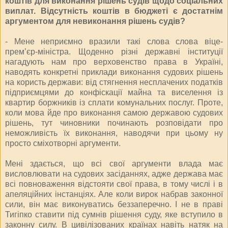
коштів для виконання рішень судів щодо соціальних
виплат. Відсутність коштів в бюджеті є достатнім
аргументом для невиконання рішень судів?
- Мене неприємно вразили такі слова слова віце-
прем’єр-міністра. Щоденно різні державні інституції
нагадують нам про верховенство права в Україні,
наводять конкретні приклади виконання судових рішень
на користь держави: від стягнення несплачених податків
підприємцями до конфіскації майна та виселення із
квартир боржників із сплати комунальних послуг. Проте,
коли мова йде про виконання самою державою судових
рішень, тут чиновники починають розповідати про
неможливість їх виконання, наводячи при цьому ну
просто сміхотворні аргументи.
Мені здається, що всі свої аргументи влада має
висловлювати на судових засіданнях, адже держава має
всі повноваження відстояти свої права, в тому числі і в
апеляційних інстанціях. Але коли вирок набрав законної
сили, він має виконуватись беззаперечно. І не в праві
Тигіпко ставити під сумнів рішення суду, яке вступило в
законну силу. В цивілізованих країнах навіть натяк на