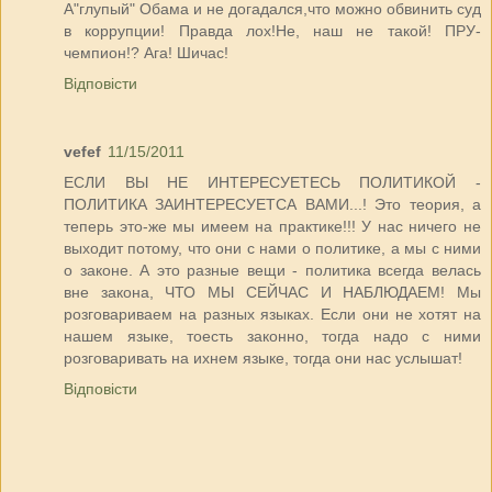
А"глупый" Обама и не догадался,что можно обвинить суд
в коррупции! Правда лох!Не, наш не такой! ПРУ-
чемпион!? Ага! Шичас!
Відповісти
vefef
11/15/2011
ЕСЛИ ВЫ НЕ ИНТЕРЕСУЕТЕСЬ ПОЛИТИКОЙ -
ПОЛИТИКА ЗАИНТЕРЕСУЕТСА ВАМИ...! Это теория, а
теперь это-же мы имеем на практике!!! У нас ничего не
выходит потому, что они с нами о политике, а мы с ними
о законе. А это разные вещи - политика всегда велась
вне закона, ЧТО МЫ СЕЙЧАС И НАБЛЮДАЕМ! Мы
розговариваем на разных языках. Если они не хотят на
нашем языке, тоесть законно, тогда надо с ними
розговаривать на ихнем языке, тогда они нас услышат!
Відповісти