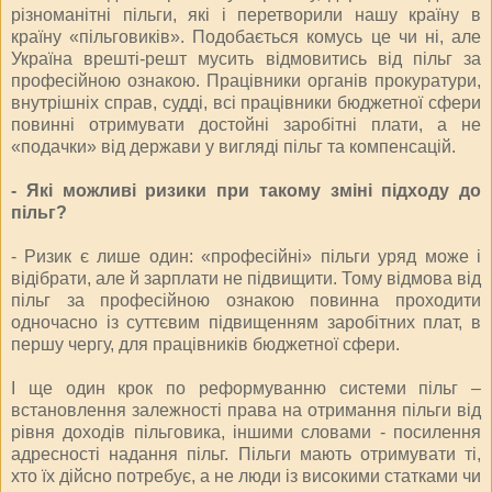
різноманітні пільги, які і перетворили нашу країну в
країну «пільговиків». Подобається комусь це чи ні, але
Україна врешті-решт мусить відмовитись від пільг за
професійною ознакою. Працівники органів прокуратури,
внутрішніх справ, судді, всі працівники бюджетної сфери
повинні отримувати достойні заробітні плати, а не
«подачки» від держави у вигляді пільг та компенсацій.
- Які можливі ризики при такому зміні підходу до
пільг?
- Ризик є лише один: «професійні» пільги уряд може і
відібрати, але й зарплати не підвищити. Тому відмова від
пільг за професійною ознакою повинна проходити
одночасно із суттєвим підвищенням заробітних плат, в
першу чергу, для працівників бюджетної сфери.
І ще один крок по реформуванню системи пільг –
встановлення залежності права на отримання пільги від
рівня доходів пільговика, іншими словами - посилення
адресності надання пільг. Пільги мають отримувати ті,
хто їх дійсно потребує, а не люди із високими статками чи