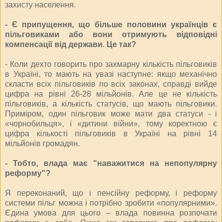
захисту населення.
- Є припущення, що більше половини українців є
пільговиками або вони отримують відповідні
компенсації від держави. Це так?
- Коли дехто говорить про захмарну кількість пільговиків
в Україні, то мають на увазі наступне: якщо механічно
скласти всіх пільговиків по всіх законах, справді вийде
цифра на рівні 26-28 мільйонів. Але це не кількість
пільговиків, а кількість статусів, що мають пільговики.
Приміром, один пільговик може мати два статуси - і
«чорнобильця», і «дитини війни», тому коректною є
цифра кількості пільговиків в Україні на рівні 14
мільйонів громадян.
- Тобто, влада має "наважитися на непопулярну
реформу"?
Я переконаний, що і пенсійну реформу, і реформу
системи пільг можна і потрібно зробити «популярними».
Єдина умова для цього – влада повинна розпочати