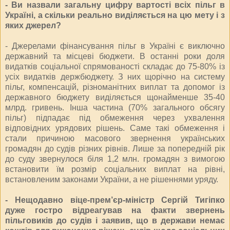
- Ви назвали загальну цифру вартості всіх пільг в
Україні, а скільки реально виділяється на цю мету і з
яких джерел?
- Джерелами фінансування пільг в Україні є виключно
державний та місцеві бюджети. В останні роки доля
видатків соціальної спрямованості складає до 75-80% із
усіх видатків держбюджету. З них щорічно на систему
пільг, компенсацій, різноманітних виплат та допомог із
державного бюджету виділяється щонайменше 35-40
млрд. гривень. Інша частина (70% загального обсягу
пільг) підпадає під обмеження через ухвалення
відповідних урядових рішень. Саме такі обмеження і
стали причиною масового звернення українських
громадян до судів різних рівнів. Лише за попередній рік
до суду звернулося біля 1,2 млн. громадян з вимогою
встановити їм розмір соціальних виплат на рівні,
встановленим законами України, а не рішеннями уряду.
- Нещодавно віце-прем’єр-міністр Сергій Тигіпко
дуже гостро відреагував на факти звернень
пільговиків до судів і заявив, що в держави немає