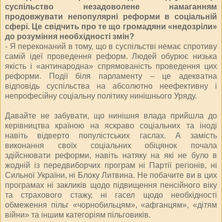
суспільство незадоволене намаганням
продовжувати непопулярні реформи в соціальній
сфері. Це свідчить про те що громадяни «недозріли»
до розуміння необхідності змін?
- Я переконаний в тому, що в суспільстві немає спротиву
самій ідеї проведення реформ. Людей обурює низька
якість і «антинародна» спрямованість проведення цих
реформи. Події біля парламенту – це адекватна
відповідь суспільства на абсолютно неефективну і
непрофесійну соціальну політику нинішнього Уряду.
Давайте не забувати, що нинішня влада прийшла до
керівництва країною на яскраво соціальних та іноді
навіть відверто популістських гаслах. А замість
виконання своїх соціальних обіцянок почала
здійснювати реформи, навіть натяку на які не було в
жодній із передвиборчих програм ні Партії регіонів, ні
Сильної України, ні Блоку Литвина. Не побачите ви в цих
програмах ні закликів щодо підвищення пенсійного віку
та страхового стажу, ні гасел щодо необхідності
обмеження пільг «чорнобильцям», «афганцям», «дітям
війни» та іншим категоріям пільговиків.