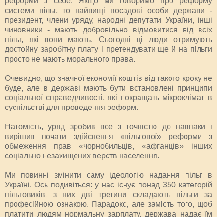
реформи з себе. Якщо ми говоримо про реформу
системи пільг, то найвищі посадові особи держави -
президент, члени уряду, народні депутати України, інші
чиновники - мають добровільно відмовитися від всіх
пільг, які вони мають. Сьогодні ці люди отримують
достойну заробітну плату і претендувати ще й на пільги
просто не мають морального права.
Очевидно, що значної економії коштів від такого кроку не
буде, але в державі мають бути встановлені принципи
соціальної справедливості, які покращать мікроклімат в
суспільстві для проведення реформ.
Натомість, уряд зробив все з точністю до навпаки і
вирішив почати здійснення «пільгової» реформи з
обмеження прав «чорнобильців, «афганців» інших
соціально незахищених верств населення.
Ми повинні змінити саму ідеологію надання пільг в
Україні. Ось подивіться: у нас існує понад 350 категорій
пільговиків, з них дві третини складають пільги за
професійною ознакою. Парадокс, але замість того, щоб
платити людям нормальну зарплату, держава надає їм