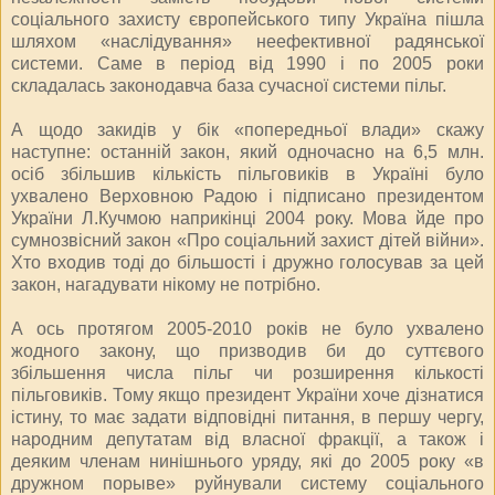
соціального захисту європейського типу Україна пішла
шляхом «наслідування» неефективної радянської
системи. Саме в період від 1990 і по 2005 роки
складалась законодавча база сучасної системи пільг.
А щодо закидів у бік «попередньої влади» скажу
наступне: останній закон, який одночасно на 6,5 млн.
осіб збільшив кількість пільговиків в Україні було
ухвалено Верховною Радою і підписано президентом
України Л.Кучмою наприкінці 2004 року. Мова йде про
сумнозвісний закон «Про соціальний захист дітей війни».
Хто входив тоді до більшості і дружно голосував за цей
закон, нагадувати нікому не потрібно.
А ось протягом 2005-2010 років не було ухвалено
жодного закону, що призводив би до суттєвого
збільшення числа пільг чи розширення кількості
пільговиків. Тому якщо президент України хоче дізнатися
істину, то має задати відповідні питання, в першу чергу,
народним депутатам від власної фракції, а також і
деяким членам нинішнього уряду, які до 2005 року «в
дружном порыве» руйнували систему соціального