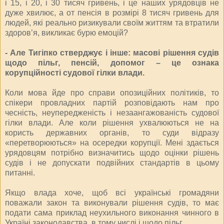
і 15, і 20, і 30 тисяч гривень, і це наших урядовців не
дуже хвилює, а от пенсія в розмірі 8 тисяч гривень для
людей, які реально ризикували своїм життям та втратили
здоров’я, викликає бурю емоцій?
- Але Тигіпко стверджує і інше: масові рішення судів
щодо пільг, пенсій, допомог – це ознака
корупційності судової гілки влади.
Коли мова йде про справи опозиційних політиків, то
спікери провладних партій розповідають нам про
чесність, неупередженість і незаангажованість судової
гілки влади. Але коли рішення ухвалюються не на
користь державних органів, то суди відразу
«перетворюються» на осередки корупції. Мені здається
урядовцям потрібно визначитись щодо оцінки рішень
судів і не допускати подвійних стандартів в цьому
питанні.
Якщо влада хоче, щоб всі українські громадяни
поважали закон та виконували рішення судів, то має
подати сама приклад неухильного виконання чинного в
Україні законодавства, в тому числі і щодо пільг.