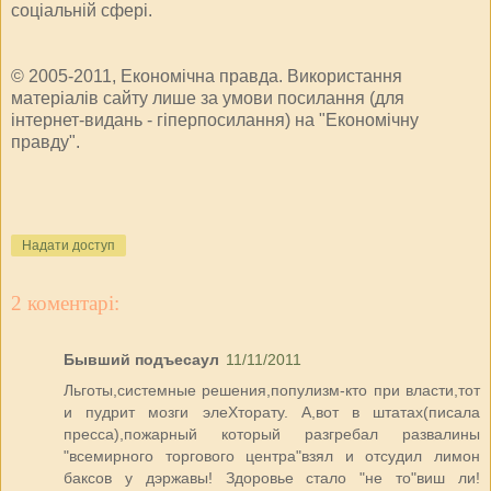
соціальній сфері.
© 2005-2011, Економічна правда. Використання
матеріалів сайту лише за умови посилання (для
інтернет-видань - гіперпосилання) на "Економічну
правду".
Надати доступ
2 коментарі:
Бывший подъесаул
11/11/2011
Льготы,системные решения,популизм-кто при власти,тот
и пудрит мозги элеХторату. А,вот в штатах(писала
пресса),пожарный который разгребал развалины
"всемирного торгового центра"взял и отсудил лимон
баксов у дэржавы! Здоровье стало "не то"виш ли!