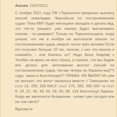
Анонім
11/07/2011
С ноября 2011 года ПФ г.Тернополя прекратил выплату
пенсий инвалидам Чернобыля по постановлениям
судов. Пока КМУ будет месяцами заседать и делать вид,
что что-то решают, уже некому будет выплачивать
пенсии - по-умирают! Только на Тернопольщине, когда
узнали, что им в ноябре не выплатили пенсии по
постановлениям судов, умерло около трёх человек! Если
кто получает больше 10 тис. пенсии, с них эти пенсии и
снимайте, - или боитесь их? Надо было Азарову с
Тигибко не врать на всю страну, а сказать, что мы будем
всё делать для затягивания выплат пенсий по
постановлениям судов, так-как теперь на Украине мы(!?)
суды, закон и Конституция!? ГАНЬБА -НА ВЫЛА!!! Их уже
не волнует, что могут оказатьса вместе с Тимошенко по
ст.ст. 14, 255, 256 КАСУ; ст.ст. 175, 365, 382 ККУ та ст.ст.
8, 19, 22, 46, 48, 55, 58, 60, 68, 124 Конституції України.
Когда же закончится беззаконие - может уже сегодня или
на том свете?
Відповісти