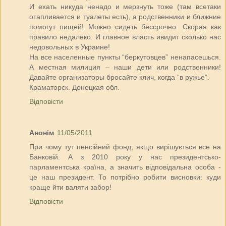
И ехать никуда ненадо и мерзнуть тоже (там всетаки
отапливается и туалеты есть), а родственники и ближние
помогут пищей! Можно сидеть бессрочно. Скорая как
правило недалеко. И главное власть ивидит сколько нас
недовольных в Украине!
На все населенные пункты “беркутовцев” ненапасешься.
А местная милиция – наши дети или родственники!
Давайте организаторы бросайте клич, когда “в ружье”.
Краматорск. Донецкая обл.
Відповісти
Анонім
11/05/2011
При чому тут пенсійний фонд, якщо вирішується все на
Банковій. А з 2010 року у нас президентсько-
парламентська країна, а значить відповідальна особа -
це наш президент. То потрібно робити висновки: куди
краще йти валяти забор!
Відповісти