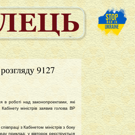
 розгляду 9127
я в роботі над законопроектами, які
Кабінету міністрів заявив голова ВР
півпраці з Кабінетом міністрів з боку
еду приклад: у вівторок реєструється