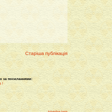
Старіша публікація
х за посиланнями:
Advertise here