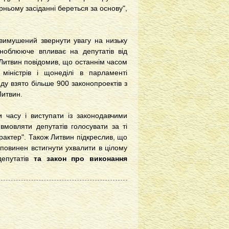
ірньому засіданні береться за основу",
 вимушений звернути увагу на низьку
игноблююче впливає на депутатів від
". Литвин повідомив, що останнім часом
міністрів і щонеділі в парламенті
яду взято більше 900 законопроектів з
Литвин.
 часу і виступати із законодавчими
вмовляти депутатів голосувати за ті
рактер". Також Литвин підкреслив, що
 повинен встигнути ухвалити в цілому
депутатів
та закон про виконання