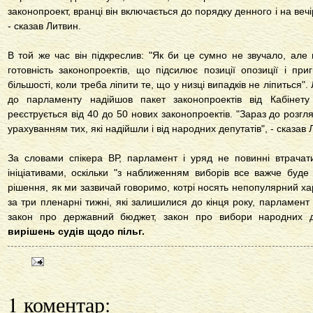
законопроект, вранці він включається до порядку денного і на веч
- сказав Литвин.
В той же час він підкреслив: "Як би це сумно не звучало, але
готовність законопроектів, що підсилює позиції опозиції і пр
більшості, коли треба ліпити те, що у низці випадків не ліпиться
до парламенту надійшов пакет законопроектів від Кабінету 
реєструється від 40 до 50 нових законопроектів. "Зараз до розгл
урахуванням тих, які надійшли і від народних депутатів", - сказав 
За словами спікера ВР, парламент і уряд не повинні втрачати
ініціативами, оскільки "з наближенням виборів все важче буде 
рішення, як ми зазвичай говоримо, котрі носять непопулярний ха
за три пленарні тижні, які залишилися до кінця року, парламент
закон про державний бюджет, закон про вибори народних 
вирішень судів щодо пільг.
1 коментар: