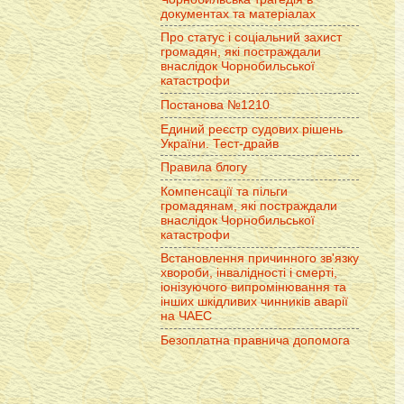
документах та матеріалах
Про статус і соціальний захист
громадян, які постраждали
внаслідок Чорнобильської
катастрофи
Постанова №1210
Единий реєстр судових рішень
України. Тест-драйв
Правила блогу
Компенсації та пільги
громадянам, які постраждали
внаслідок Чорнобильської
катастрофи
Встановлення причинного зв'язку
хвороби, інвалідності і смерті,
іонізуючого випромінювання та
інших шкідливих чинників аварії
на ЧАЕС
Безоплатна правнича допомога