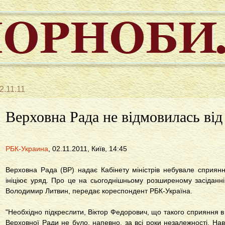
2.11.11
Верховна Рада не відмовилась від
РБК-Украина
, 02.11.2011, Київ, 14:45
Верховна Рада (ВР) надає Кабінету міністрів небувале сприянн
ініціює уряд. Про це на сьогоднішньому розширеному засіданні 
Володимир Литвин, передає кореспондент РБК-Україна.
"Необхідно підкреслити, Віктор Федорович, що такого сприяння в с
Верховної Ради не було, напевно, за всі роки незалежності. Нав