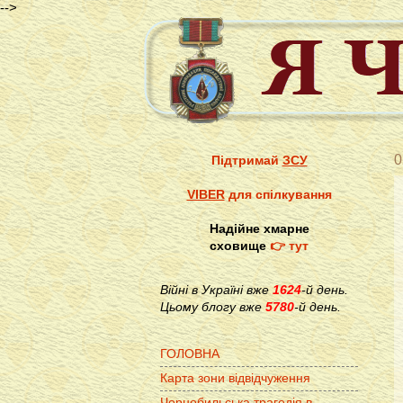
-->
0
Підтримай
ЗСУ
VIBER
для спілкування
Надійне хмарне
сховище
👉 тут
Війні в Україні вже
1624
-й день.
Цьому блогу вже
5780
-й день.
ГОЛОВНА
Карта зони відвідчуження
Чорнобильська трагедія в