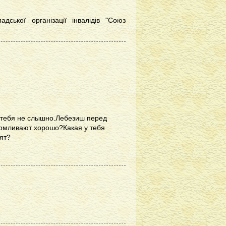
дської організації інвалідів "Союз
 тебя не слышно.Лебезиш перед
армливают хорошо?Какая у тебя
ят?