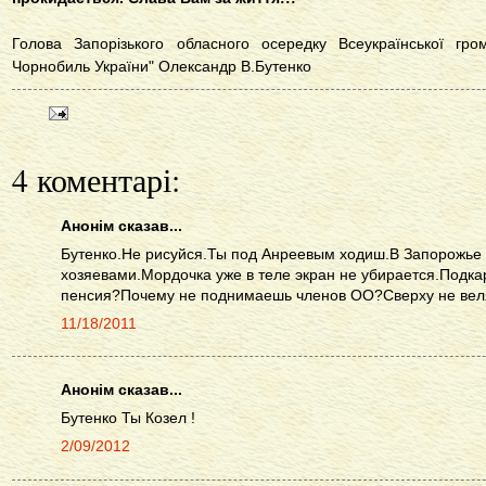
Голова Запорізького обласного осередку Всеукраїнської грома
Чорнобиль України" Олександр В.Бутенко
4 коментарі:
Анонім сказав...
Бутенко.Не рисуйся.Ты под Анреевым ходиш.В Запорожье
хозяевами.Мордочка уже в теле экран не убирается.Подк
пенсия?Почему не поднимаешь членов ОО?Сверху не вел
11/18/2011
Анонім сказав...
Бутенко Ты Козел !
2/09/2012