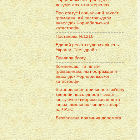
документах та матеріалах
Про статус і соціальний захист
громадян, які постраждали
внаслідок Чорнобильської
катастрофи
Постанова №1210
Единий реєстр судових рішень
України. Тест-драйв
Правила блогу
Компенсації та пільги
громадянам, які постраждали
внаслідок Чорнобильської
катастрофи
Встановлення причинного зв'язку
хвороби, інвалідності і смерті,
іонізуючого випромінювання та
інших шкідливих чинників аварії
на ЧАЕС
Безоплатна правнича допомога