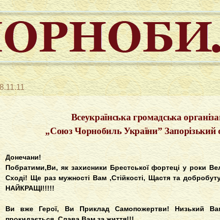
8.11.11
Всеукраїнська громадська організа
„Союз Чорнобиль України”
Запорізький
Донечани!
Побратими,Ви, як захисники Брестської фортеці у роки Вели
Сході!
Ще раз мужності Вам ,Стійкості, Щастя та добробу
НАЙКРАЩІ!!!!!
Ви вже Герої, Ви Приклад Самопожертви! Низький Вам
прокидається. Слава Вам за життя!!!