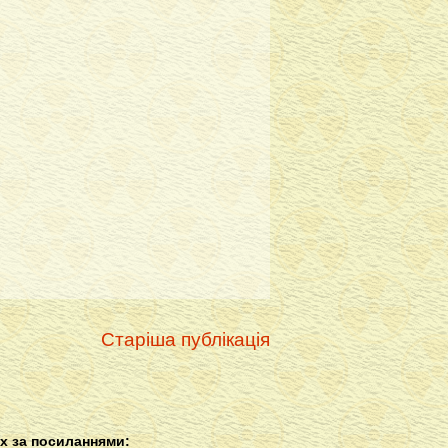
Старіша публікація
х за посиланнями: