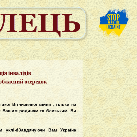
ція інвалідів
 обласний осередок
кої Вітчизняної війни , тільки на
ту Вашим родинам та близьким. Ви
 уклін!Завдячуючи Вам Україна