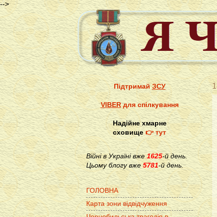
-->
1
Підтримай
ЗСУ
VIBER
для спілкування
Надійне хмарне
сховище
👉 тут
Війні в Україні вже
1625
-й день.
Цьому блогу вже
5781
-й день.
ГОЛОВНА
Карта зони відвідчуження
Чорнобильська трагедія в