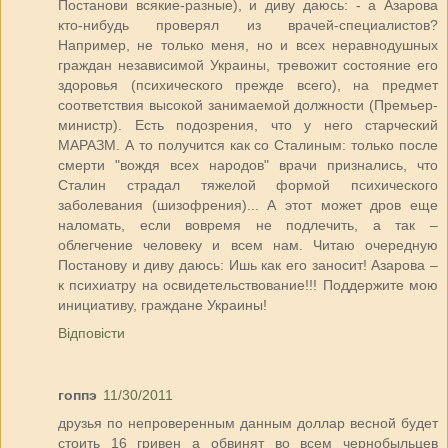
Постанови всякие-разные), и диву даюсь: - а Азарова
кто-нибудь проверял из врачей-специалистов?
Например, не только меня, но и всех неравнодушных
граждан независимой Украины, тревожит состояние его
здоровья (психического прежде всего), на предмет
соответствия высокой занимаемой должности (Премьер-
министр). Есть подозрения, что у него старческий
МАРАЗМ. А то получится как со Сталиным: только после
смерти "вождя всех народов" врачи признались, что
Сталин страдал тяжелой формой психического
заболевания (шизофрения)... А этот может дров еще
наломать, если вовремя не подлечить, а так –
облегчение человеку и всем нам. Читаю очередную
Постанову и диву даюсь: Ишь как его заносит! Азарова –
к психиатру на освидетельствование!!! Поддержите мою
инициативу, граждане Украины!
Відповісти
гоппэ
11/30/2011
друзья по непроверенным данным доллар весной будет
стоить 16 гривен а обвинят во всем чернобыльцев