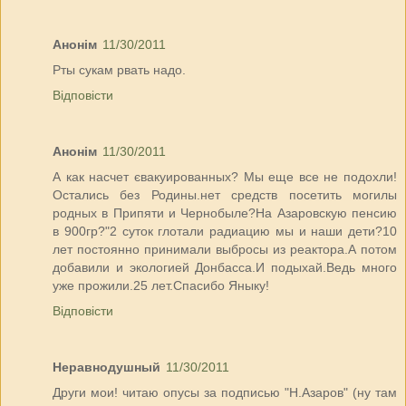
Анонім
11/30/2011
Рты сукам рвать надо.
Відповісти
Анонім
11/30/2011
А как насчет євакуированных? Мы еще все не подохли!
Остались без Родины.нет средств посетить могилы
родных в Припяти и Чернобыле?На Азаровскую пенсию
в 900гр?"2 суток глотали радиацию мы и наши дети?10
лет постоянно принимали выбросы из реактора.А потом
добавили и экологией Донбасса.И подыхай.Ведь много
уже прожили.25 лет.Спасибо Яныку!
Відповісти
Неравнодушный
11/30/2011
Други мои! читаю опусы за подписью "Н.Азаров" (ну там