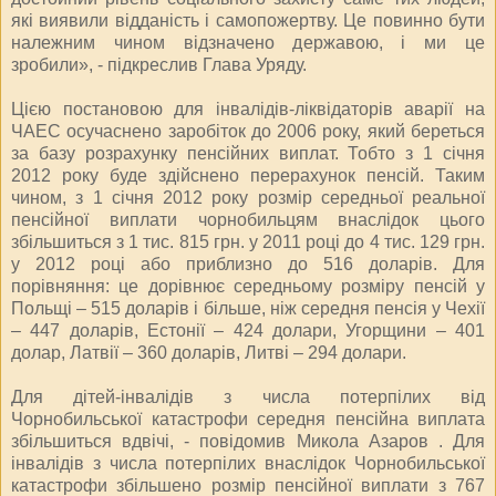
які виявили відданість і самопожертву. Це повинно бути
належним чином відзначено державою, і ми це
зробили», - підкреслив Глава Уряду.
Цією постановою для інвалідів-ліквідаторів аварії на
ЧАЕС осучаснено заробіток до 2006 року, який береться
за базу розрахунку пенсійних виплат. Тобто з 1 січня
2012 року буде здійснено перерахунок пенсій. Таким
чином, з 1 січня 2012 року розмір середньої реальної
пенсійної виплати чорнобильцям внаслідок цього
збільшиться з 1 тис. 815 грн. у 2011 році до 4 тис. 129 грн.
у 2012 році або приблизно до 516 доларів. Для
порівняння: це дорівнює середньому розміру пенсій у
Польщі – 515 доларів і більше, ніж середня пенсія у Чехії
– 447 доларів, Естонії – 424 долари, Угорщини – 401
долар, Латвії – 360 доларів, Литві – 294 долари.
Для дітей-інвалідів з числа потерпілих від
Чорнобильської катастрофи середня пенсійна виплата
збільшиться вдвічі, - повідомив Микола Азаров . Для
інвалідів з числа потерпілих внаслідок Чорнобильської
катастрофи збільшено розмір пенсійної виплати з 767