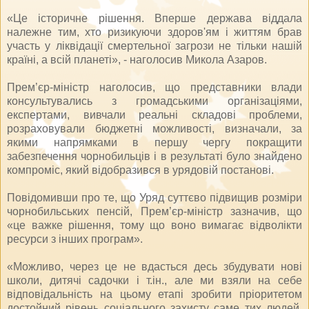
«Це історичне рішення. Вперше держава віддала
належне тим, хто ризикуючи здоров'ям і життям брав
участь у ліквідації смертельної загрози не тільки нашій
країні, а всій планеті», - наголосив Микола Азаров.
Прем’єр-міністр наголосив, що представники влади
консультувались з громадськими організаціями,
експертами, вивчали реальні складові проблеми,
розраховували бюджетні можливості, визначали, за
якими напрямками в першу чергу покращити
забезпечення чорнобильців і в результаті було знайдено
компроміс, який відобразився в урядовій постанові.
Повідомивши про те, що Уряд суттєво підвищив розміри
чорнобильських пенсій, Прем’єр-міністр зазначив, що
«це важке рішення, тому що воно вимагає відволікти
ресурси з інших програм».
«Можливо, через це не вдасться десь збудувати нові
школи, дитячі садочки і т.ін., але ми взяли на себе
відповідальність на цьому етапі зробити пріоритетом
достойний рівень соціального захисту саме тих людей,