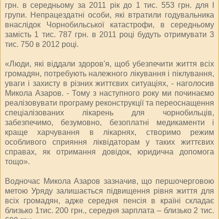
грн. в середньому за 2011 рік до 1 тис. 553 грн. для І
групи. Непрацездатні особи, які втратили годувальника
внаслідок Чорнобильської катастрофи, в середньому
замість 1 тис. 787 грн. в 2011 році будуть отримувати 3
тис. 750 в 2012 році.
«Люди, які віддали здоров'я, щоб убезпечити життя всіх
громадян, потребують належного лікування і піклування,
уваги і захисту в різних життєвих ситуаціях, - наголосив
Микола Азаров. - Тому з наступного року ми починаємо
реалізовувати програму реконструкції та переоснащення
спеціалізованих лікарень для чорнобильців,
забезпечимо, безумовно, безоплатні медикаменти і
краще харчування в лікарнях, створимо режим
особливого сприяння ліквідаторам у таких життєвих
справах, як отримання довідок, юридична допомога
тощо».
Водночас Микола Азаров зазначив, що першочерговою
метою Уряду залишається підвищення рівня життя для
всіх громадян, адже середня пенсія в країні складає
близько 1тис. 200 грн., середня зарплата – близько 2 тис.