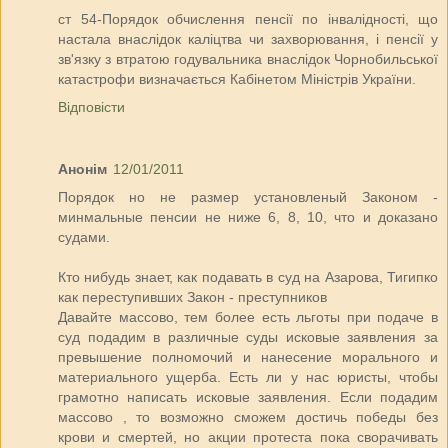
ст 54-Порядок обчислення пенсії по інвалідності, що
настала внаслідок каліцтва чи захворювання, і пенсії у
зв'язку з втратою годувальника внаслідок Чорнобильської
катастрофи визначається Кабінетом Міністрів України.
Відповісти
Анонім
12/01/2011
Порядок но не размер установленый Законом -
минмальные пенсии не ниже 6, 8, 10, что и доказано
судами.
Кто нибудь знает, как подавать в суд на Азарова, Тигипко
как переступивших Закон - преступников
Давайте массово, тем более есть льготы при подаче в
суд подадим в различные суды исковые заявления за
превышение полномочий и нанесение морального и
материального ущерба. Есть ли у нас юристы, чтобы
грамотно написать исковые заявления. Если подадим
массово , то возможно сможем достичь победы без
крови и смертей, но акции протеста пока сворачивать