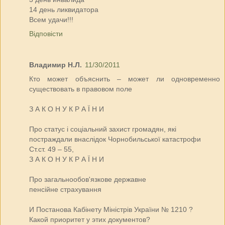
14 день ликвидатора
Всем удачи!!!
Відповісти
Владимир Н.Л.
11/30/2011
Кто может объяснить – может ли одновременно
существовать в правовом поле
З А К О Н У К Р А Ї Н И
Про статус і соціальний захист громадян, які
постраждали внаслідок Чорнобильської катастрофи
Ст.ст. 49 – 55,
З А К О Н У К Р А Ї Н И
Про загальнообов'язкове державне
пенсійне страхування
И Постанова Кабінету Міністрів України № 1210 ?
Какой приоритет у этих документов?