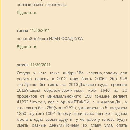
полный развал экономики
Відповісти
гоппэ
11/30/2011
почитайте блоги ИЛЬИ ОСАДЧУКА
Відповісти
stasik
11/30/2011
Откуда у него такие цифры?Во -первых,почему для
расчета пенсии в 2012 году брать 2006? Это 928
грн.Лучше бы взять за 2010.Дальше,откуда средняя
1815?Каким образом,увеличивая мою 1640 на 20
процентов от минимальной-это 150 грн,мне делают
4129? Что-то у вас с АриХМЕТиКОЙ, г...н азаров.Да , у
кого оклад был 250(у кого?А?!), умножаем на 5,получаем
1250, а у кого 100? Почему люди,выполнявшие в одном
месте в одно время одну и ту же работу теперь будут
иметь разные деньги?Почему во главу угла опять