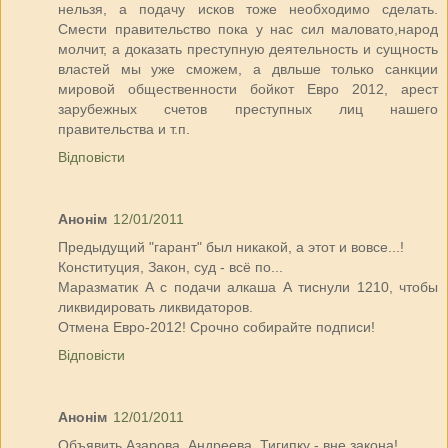
нельзя, а подачу исков тоже необходимо сделать.
Смести правительство пока у нас сил маловато,народ
молчит, а доказать преступную деятельность и сущность
властей мы уже сможем, а двльше только санкции
мировой общественности бойкот Евро 2012, арест
зарубежных счетов преступных лиц нашего
правительства и т.п.
Відповісти
Анонім
12/01/2011
Предыдущий "гарант" был никакой, а этот и вовсе...!
Конституция, Закон, суд - всё по...
Маразматик А с подачи алкаша А тиснули 1210, чтобы
ликвидировать ликвидаторов.
Отмена Евро-2012! Срочно собирайте подписи!
Відповісти
Анонім
12/01/2011
Объявить Азарова, Андреева, Тигипку - вне закона!