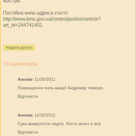
600 грн.
Постійна www-адреса статті:
http://www.kmu.gov.ua/control/publish/article?
art_id=244741401
Надати доступ
18 коментарів:
Анонім
11/30/2011
Покращення мать вашу! Андрееву темную.
Відповісти
Анонім
11/30/2011
Cука выкрутится падло. Кость кинет и всё.
Відповісти