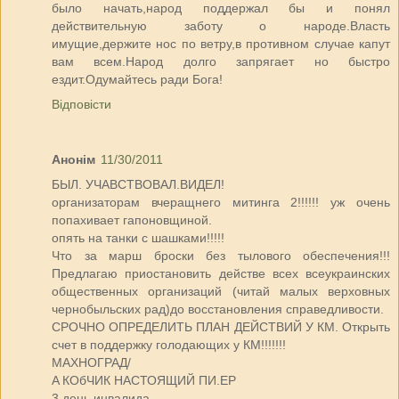
было начать,народ поддержал бы и понял
действительную заботу о народе.Власть
имущие,держите нос по ветру,в противном случае капут
вам всем.Народ долго запрягает но быстро
ездит.Одумайтесь ради Бога!
Відповісти
Анонім
11/30/2011
БЫЛ. УЧАВСТВОВАЛ.ВИДЕЛ!
организаторам вчеращнего митинга 2!!!!!! уж очень
попахивает гапоновщиной.
опять на танки с шашками!!!!!
Что за марш броски без тылового обеспечения!!!
Предлагаю приостановить действе всех всеукраинских
общественных организаций (читай малых верховных
чернобыльских рад)до восстановления справедливости.
СРОЧНО ОПРЕДЕЛИТЬ ПЛАН ДЕЙСТВИЙ У КМ. Открыть
счет в поддержку голодающих у КМ!!!!!!!
МАХНОГРАД/
A КОбЧИК НАСТОЯЩИЙ ПИ.ЕР
3 день инвалида