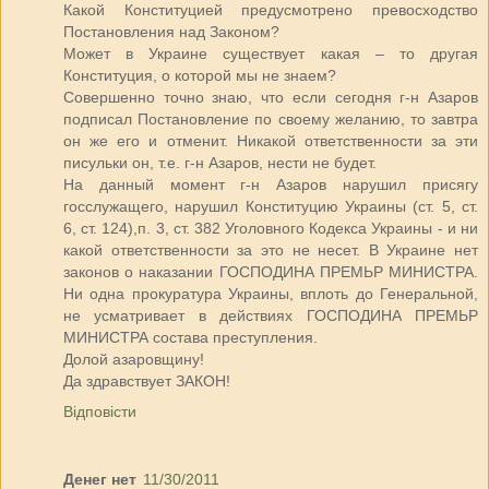
Какой Конституцией предусмотрено превосходство
Постановления над Законом?
Может в Украине существует какая – то другая
Конституция, о которой мы не знаем?
Совершенно точно знаю, что если сегодня г-н Азаров
подписал Постановление по своему желанию, то завтра
он же его и отменит. Никакой ответственности за эти
писульки он, т.е. г-н Азаров, нести не будет.
На данный момент г-н Азаров нарушил присягу
госслужащего, нарушил Конституцию Украины (ст. 5, ст.
6, ст. 124),п. 3, ст. 382 Уголовного Кодекса Украины - и ни
какой ответственности за это не несет. В Украине нет
законов о наказании ГОСПОДИНА ПРЕМЬР МИНИСТРА.
Ни одна прокуратура Украины, вплоть до Генеральной,
не усматривает в действиях ГОСПОДИНА ПРЕМЬР
МИНИСТРА состава преступления.
Долой азаровщину!
Да здравствует ЗАКОН!
Відповісти
Денег нет
11/30/2011