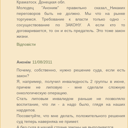
Краматоск. Донецкая обл.
Молодец "Аноним" правильно сказал,_Никаких
переговоров быть не должно. Мы что на рынке
торгуемся. Требование к власти только одно -
сосуществование по ЗАКОНУ. А если кто то
договаривается, то он и есть предатель. Это тоже закон
жизни.
Відповісти
Анонім
11/08/2011
Почему, собственно, нужно решение суда, если есть
закон?
Я, например, получил инвалидность 2 группы в июне,
причем не липовую - мне сделали сложную
онкологическую операцию.
Стать липовым инвалидом раньше не позволяло
воспитание, что ли - а надо было, глядя на наших
нардепов.
Посоветуйте, что мне делать, положительного решения
суд теперь наверняка не примет.
А без суда в нашей стране законы не выполняются.