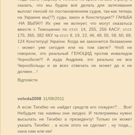
сказать, что мы будем всё делать для затягивания
выплат пенсий по постановлениям судов, так-как теперь
на Украине мы(!?) суды, закон и Конституция!? ГАНЬБА
-НА ВЫЛА!!! Их уже не волнует, что могут оказатьса
вместе с Тимошенко по ст.ст. 14, 255, 256 КАСУ; ст.ст.
175, 365, 382 ККУ та ст.ст. 8, 19, 22, 46, 48, 55, 58, 60, 68,
124 Конституції України. Когда же закончится беззаконие
- может уже сегодня или на том свете? Чтоб не
говорили, это реальный ГЕНОЦИД против инвалидов
Чорноболя!!! А иуда Андреев, это реально не все
Чернобольцы и за всех отвечать не может да и не
должен…!
Відповісти
voloda2008
11/08/2011
А если Тигибко не найдет средств его пожурят?.... Все!
Небудьте так наивны они заодно. И телеграммы нужно
высылать не Тигибко а президенту! Только он может
указать Тигибко , а если этого не сделает , ну тогда,,,
хана нам или им!