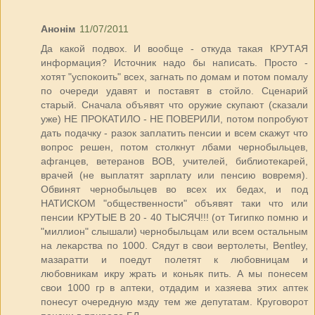
Анонім
11/07/2011
Да какой подвох. И вообще - откуда такая КРУТАЯ
информация? Источник надо бы написать. Просто -
хотят "успокоить" всех, загнать по домам и потом помалу
по очереди удавят и поставят в стойло. Сценарий
старый. Сначала объявят что оружие скупают (сказали
уже) НЕ ПРОКАТИЛО - НЕ ПОВЕРИЛИ, потом попробуют
дать подачку - разок заплатить пенсии и всем скажут что
вопрос решен, потом столкнут лбами чернобыльцев,
афганцев, ветеранов ВОВ, учителей, библиотекарей,
врачей (не выплатят зарплату или пенсию вовремя).
Обвинят чернобыльцев во всех их бедах, и под
НАТИСКОМ "общественности" объявят таки что или
пенсии КРУТЫЕ В 20 - 40 ТЫСЯЧ!!! (от Тигипко помню и
"миллион" слышали) чернобыльцам или всем остальным
на лекарства по 1000. Сядут в свои вертолеты, Bentley,
мазаратти и поедут полетят к любовницам и
любовникам икру жрать и коньяк пить. А мы понесем
свои 1000 гр в аптеки, отдадим и хазяева этих аптек
понесут очередную мзду тем же депутатам. Круговорот