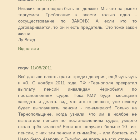
Никаких переговоров быть не должно. Мы что на рынке
торгуемся. Требование к власти только одно -
сосуществование по ЗАКОНУ. А если кто то
договаривается, то он и есть предатель. Это тоже закон
жизни.
Лу Вежд.
Відповісти
regw
11/08/2011
Всё дальше власть тратит кредит доверия, ещё чуть-чуть
и =0. С ноября 2011 года ПФ г.Тернополя прекратил
выплату пенсий инвалидам Чернобыля по
постановлениям судов. Пока КМУ будет месяцами
заседать и делать вид, что что-то решают, уже некому
будет выплачивать пенсии - по-умирают! Только на
Тернопольщине, когда узнали, что им в ноябре не
выплатили пенсии по постановлениям судов, умерло
около трёх человек! Если кто получает больше 10 тис.
пенсии, с них эти пенсии и снимайте, - или боитесь их?
Надо было Азарову с Тигибко не врать на всю страну, а