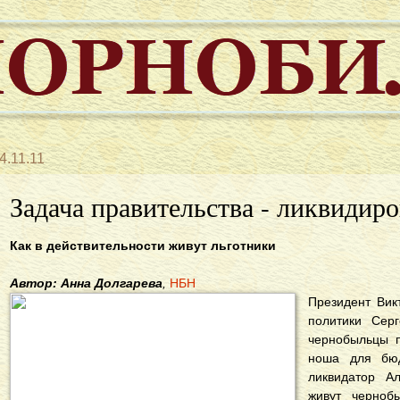
4.11.11
Задача правительства - ликвидиро
Как в действительности живут льготники
Автор: Анна Долгарева
,
НБН
Президент Вик
политики Серг
чернобыльцы п
ноша для бюд
ликвидатор Ал
живут черноб