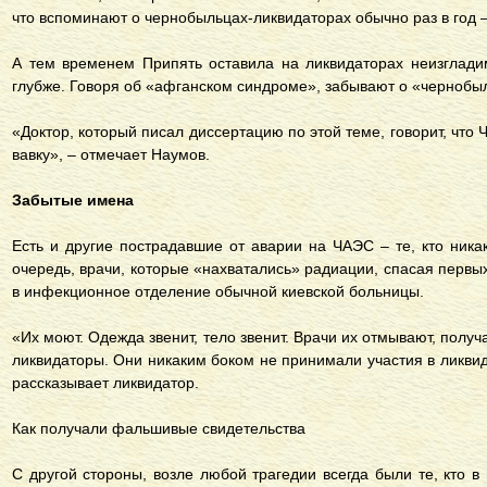
что вспоминают о чернобыльцах-ликвидаторах обычно раз в год –
А тем временем Припять оставила на ликвидаторах неизглади
глубже. Говоря об «афганском синдроме», забывают о «чернобы
«Доктор, который писал диссертацию по этой теме, говорит, что 
вавку», – отмечает Наумов.
Забытые имена
Есть и другие пострадавшие от аварии на ЧАЭС – те, кто никак
очередь, врачи, которые «нахватались» радиации, спасая первых
в инфекционное отделение обычной киевской больницы.
«Их моют. Одежда звенит, тело звенит. Врачи их отмывают, получ
ликвидаторы. Они никаким боком не принимали участия в ликви
рассказывает ликвидатор.
Как получали фальшивые свидетельства
С другой стороны, возле любой трагедии всегда были те, кто в 