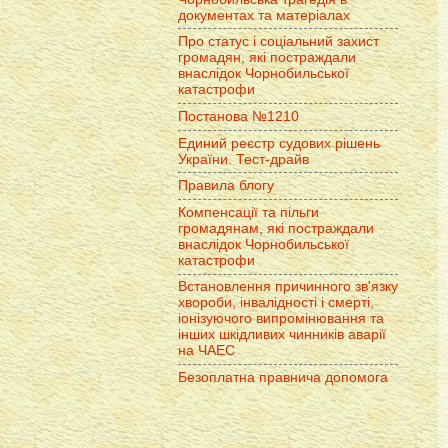
документах та матеріалах
Про статус і соціальний захист
громадян, які постраждали
внаслідок Чорнобильської
катастрофи
Постанова №1210
Единий реєстр судових рішень
України. Тест-драйв
Правила блогу
Компенсації та пільги
громадянам, які постраждали
внаслідок Чорнобильської
катастрофи
Встановлення причинного зв'язку
хвороби, інвалідності і смерті,
іонізуючого випромінювання та
інших шкідливих чинників аварії
на ЧАЕС
Безоплатна правнича допомога