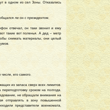
ут в одном из сел Зоны. Отказались
е общался ли он с президентом.
фон отвечал, он таки звонил и ему
 вот такие вот поленья. А дед – метр
 чтобы снимать материалы, они целый
аумов.
 числе, его самого.
жащих из запаса сверх всех лимитов.
 переподготовку сроком на полгода.
ледование, не обращали внимания на
ьзя отправлять в зону повышенной
иходили представители военкомата,