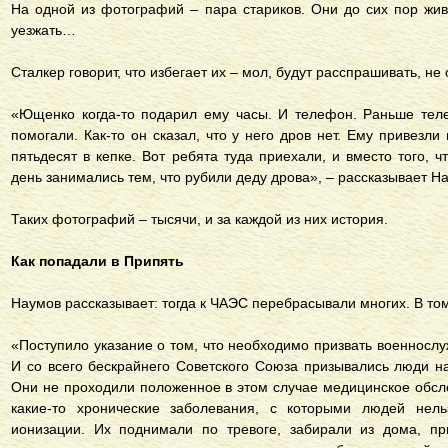
На одной из фотографий – пара стариков. Они до сих пор жив
уезжать…
Сталкер говорит, что избегает их – мол, будут расспрашивать, н
«Ющенко когда-то подарил ему часы. И телефон. Раньше теле
помогали. Как-то он сказал, что у него дров нет. Ему привезли
пятьдесят в кепке. Вот ребята туда приехали, и вместо того,
день занимались тем, что рубили деду дрова», – рассказывает Н
Таких фотографий – тысячи, и за каждой из них история.
Как попадали в Припять
Наумов рассказывает: тогда к ЧАЭС перебрасывали многих. В том
«Поступило указание о том, что необходимо призвать военнослу
И со всего бескрайнего Советского Союза призывались люди на
Они не проходили положенное в этом случае медицинское обс
какие-то хронические заболевания, с которыми людей нел
ионизации. Их поднимали по тревоге, забирали из дома, пр