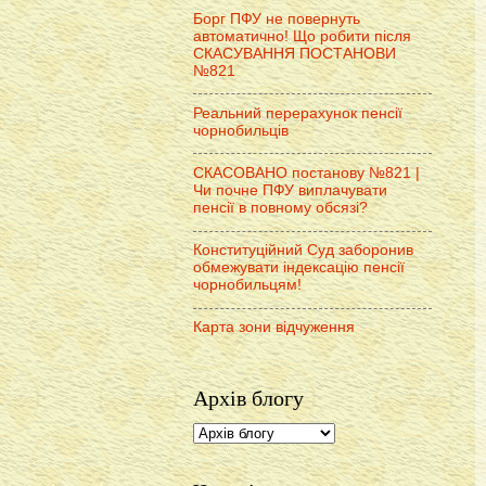
Борг ПФУ не повернуть
автоматично! Що робити після
СКАСУВАННЯ ПОСТАНОВИ
№821
Реальний перерахунок пенсії
чорнобильців
СКАСОВАНО постанову №821 |
Чи почне ПФУ виплачувати
пенсії в повному обсязі?
Конституційний Суд заборонив
обмежувати індексацію пенсії
чорнобильцям!
Карта зони відчуження
Архів блогу