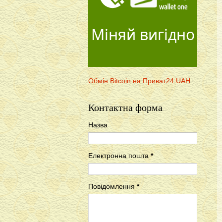
Міняй вигідно
Обмін Bitcoin на Приват24 UAH
Контактна форма
Назва
Електронна пошта
*
Повідомлення
*