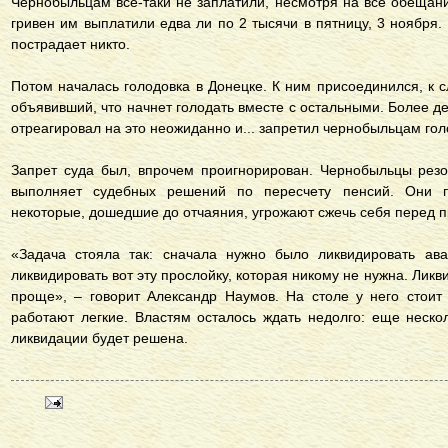
Чернобыльцам все-таки не заплатили, несмотря на все обещани
гривен им выплатили едва ли по 2 тысячи в пятницу, 3 ноября.
пострадает никто.
Потом началась голодовка в Донецке. К ним присоединился, к 
объявивший, что начнет голодать вместе с остальными. Более де
отреагировал на это неожиданно и... запретил чернобыльцам го
Запрет суда был, впрочем проигнорирован. Чернобыльцы резо
выполняет судебных решений по пересчету пенсий. Они пр
некоторые, дошедшие до отчаяния, угрожают сжечь себя перед 
«Задача стояла так: сначала нужно было ликвидировать ав
ликвидировать вот эту прослойку, которая никому не нужна. Ликв
проще», – говорит Александр Наумов. На столе у него стоит 
работают легкие. Властям осталось ждать недолго: еще нескол
ликвидации будет решена.