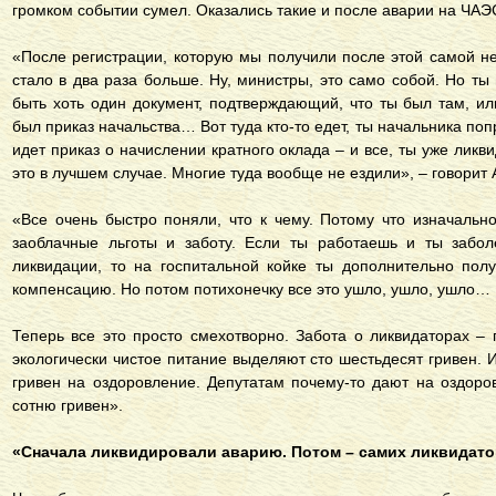
громком событии сумел. Оказались такие и после аварии на ЧАЭ
«После регистрации, которую мы получили после этой самой не
стало в два раза больше. Ну, министры, это само собой. Но т
быть хоть один документ, подтверждающий, что ты был там, ил
был приказ начальства… Вот туда кто-то едет, ты начальника поп
идет приказ о начислении кратного оклада – и все, ты уже ликв
это в лучшем случае. Многие туда вообще не ездили», – говорит
«Все очень быстро поняли, что к чему. Потому что изначальн
заоблачные льготы и заботу. Если ты работаешь и ты забол
ликвидации, то на госпитальной койке ты дополнительно пол
компенсацию. Но потом потихонечку все это ушло, ушло, ушло
Теперь все это просто смехотворно. Забота о ликвидаторах – 
экологически чистое питание выделяют сто шестьдесят гривен. И
гривен на оздоровление. Депутатам почему-то дают на оздоров
сотню гривен».
«Сначала ликвидировали аварию. Потом – самих ликвидат