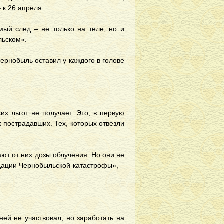
 к 26 апреля.
мый след – не только на теле, но и
льском».
Чернобыль оставил у каждого в голове
их льгот не получает. Это, в первую
 пострадавших. Тех, которых отвезли
ают от них дозы облучения. Но они не
дации Чернобыльской катастрофы», –
ней не участвовал, но заработать на