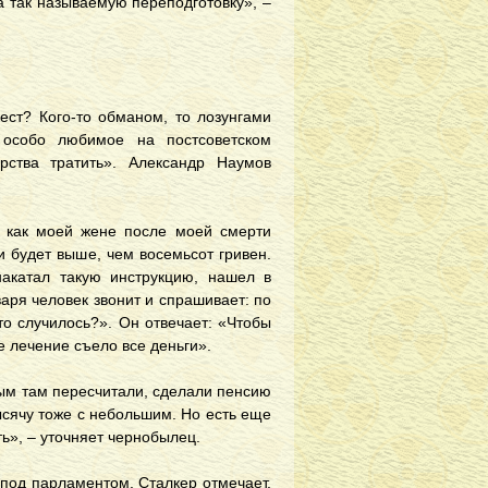
 так называемую переподготовку», –
мест? Кого-то обманом, то лозунгами
 особо любимое на постсоветском
рства тратить». Александр Наумов
, как моей жене после моей смерти
 будет выше, чем восемьсот гривен.
накатал такую инструкцию, нашел в
варя человек звонит и спрашивает: по
то случилось?». Он отвечает: «Чтобы
е лечение съело все деньги».
рым там пересчитали, сделали пенсию
тысячу тоже с небольшим. Но есть еще
ть», – уточняет чернобылец.
х под парламентом. Сталкер отмечает,