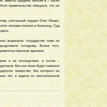
я. Вместо средней пенсии в 7 тысяч
 Хотя правительство обещало, что не
слову, упитанный нардеп Олег Ляшко,
сяти человек попали в больницу. Суд
лодать.
нно возразили: государство тоже не
одолжили голодовку. Более того,
правительственным зданием.
арию и ее последствия, а потом –
идаторов. Без них всем будет намного
дорогое лекарство, без которого не
ько лет, и задача по окончательной