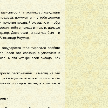
С.
зависимости, участников ликвидации
ы подаешь документы – у тебя должен
и получил кратный оклад, или чтобы
росил, тебя в приказ вписали, дальше
идатор. Даже если ты там час был – и
 Александр Наумов.
о государство гарантировало вообще
ел, если это связано с участием в
учаешь эти четыре свои оклада. Как
…
просто бесконечная. В месяц на это
 раз в году пересылают по почте сто
ление по сорок тысяч, а этим так –
оров»