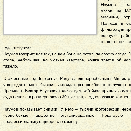
Наумов – чер
аварии на ЧАЭ
милиции, ох
Полгода в от
фильтрации кр
вернулся рабо
по состоянию з
туда экскурсии.
Наумов говорит: нет тех, на ком Зона не оставила своего следа. 
столе, небольшая, но уютная квартира, кошка трется об ног
тяжело.
Этой осенью под Верховную Раду вышли чернобыльцы. Министр 
утверждает: мол, бывшие ликвидаторы ошибочно получают о
Президент Виктор Янукович тоже сетует: «Сейчас пришли ломат
суда пенсию в размере около 30 тыс. грн, а одноразовые компенс
Наумов показывает снимки. У него – тысячи фотографий Черн
черно-белые, аккуратно отсканированные. Некоторые
профессиональную цифровую камеру.