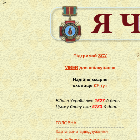
-->
2
Підтримай
ЗСУ
VIBER
для спілкування
Надійне хмарне
сховище
👉 тут
Війні в Україні вже
1627
-й день.
Цьому блогу вже
5783
-й день.
ГОЛОВНА
Карта зони відвідчуження
Чорнобильська трагедія в