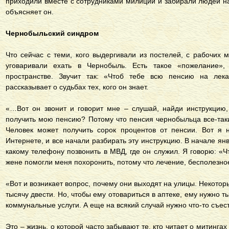
приходили вместе с сотрудниками милиции и забирали людей на
объясняет он.
Чернобыльский синдром
Что сейчас с теми, кого выдергивали из постелей, с рабочих 
уговаривали ехать в Чернобыль. Есть такое «пожелание»,
пространстве. Звучит так: «Чтоб тебе всю пенсию на лека
рассказывает о судьбах тех, кого он знает.
«…Вот он звонит и говорит мне – слушай, найди инструкцию
получить мою пенсию? Потому что пенсия чернобыльца все-таки
Человек может получить сорок процентов от пенсии. Вот я 
Интернете, и все начали разбирать эту инструкцию. В начале ян
какому телефону позвонить в МВД, где он служил. Я говорю: «Ч
жене помогли меня похоронить, потому что лечение, бесполезно
«Вот и возникает вопрос, почему они выходят на улицы. Некото
тысячу двести. Но, чтобы ему отовариться в аптеке, ему нужно 
коммунальные услуги. А еще на всякий случай нужно что-то съес
Это – жизнь, о которой часто забывают те, кто читает о митинга