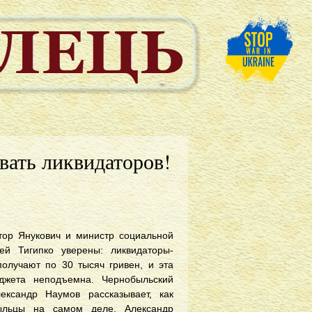
вать ликвидаторов!
тор Янукович и министр социальной
ей Тигипко уверены: ликвидаторы-
олучают по 30 тысяч гривен, и эта
жета неподъемна. Чернобыльский
ександр Наумов рассказывает, как
ыльцы на самом деле. Александр