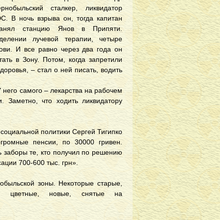
нобыльский сталкер, ликвидатор
С. В ночь взрыва он, тогда капитан
ранял станцию Янов в Припяти.
делении лучевой терапии, четыре
ови. И все равно через два года он
тать в Зону. Потом, когда запретили
доровья, – стал о ней писать, водить
У него самого – лекарства на рабочем
и. Заметно, что ходить ликвидатору
социальной политики Сергей Тигипко
громные пенсии, по 30000 гривен.
ь заборы те, кто получил по решению
ации 700-600 тыс. грн».
обыльской зоны. Некоторые старые,
 – цветные, новые, снятые на