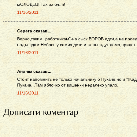
мОЛОДЕЦ! Так их бл..й!
11/16/2011
Серега сказав...
Верно,таким "работникам"-на сыск ВОРОВ идти,а не прое
подъездам!Небось у самих дети и жены ждут дома,придет 
11/16/2011
Анонім сказав...
Стоит напомнить не только начальнику о Пукаче,но и "Жа
Пукача...Там яблочко от вишенки недалеко упало.
11/16/2011
Дописати коментар