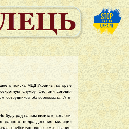
ешнего поиска МВД Украины, которые
 секретную службу. Это они сегодня
дом сотрудников облвоенкомата! А я-
 Но буду рад вашим визитам, коллеги,
ля данного подразделения милиции
чала опубликую ваше имя, звание,