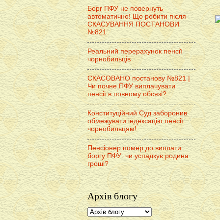
Борг ПФУ не повернуть
автоматично! Що робити після
СКАСУВАННЯ ПОСТАНОВИ
№821
Реальний перерахунок пенсії
чорнобильців
СКАСОВАНО постанову №821 |
Чи почне ПФУ виплачувати
пенсії в повному обсязі?
Конституційний Суд заборонив
обмежувати індексацію пенсії
чорнобильцям!
Пенсіонер помер до виплати
боргу ПФУ: чи успадкує родина
гроші?
Архів блогу