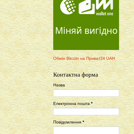
Міняй вигідно
Обмін Bitcoin на Приват24 UAH
Контактна форма
Назва
Електронна пошта
*
Повідомлення
*