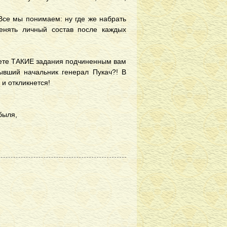
 Все мы понимаем: ну где же набрать
енять личный состав после каждых
даете ТАКИЕ задания подчиненным вам
ывший начальник генерал Пукач?! В
 и откликнется!
быля,