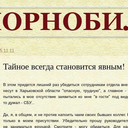
5.11.11
Тайное всегда становится явным!
В этом придется лишний раз убедиться сотрудникам отдела вн
несут в Харьковской области "опасную, трудную", а главное -
пытались в мое отсутствие заявиться ко мне "в гости" под ви
то думал - СБУ...
Да, я, в общем, и не против напоить чаем своих бывших коллег.
только в моем присутствии. Убедительно прошу руководите
не заниматься ерундой. Смотрите - могу обидеться. Для на