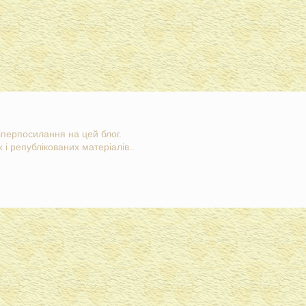
гіперпосилання на цей блог.
 і републікованих матеріалів..