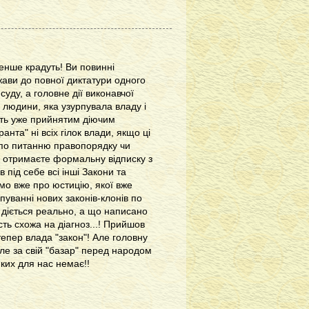
менше крадуть! Ви повинні
ржави до повної диктатури одного
суду, а головне дії виконавчої
 людини, яка узурпувала владу і
чать уже прийнятим діючим
анта" ні всіх гілок влади, якщо ці
 по питанню правопорядку чи
у отримаєте формальну відписку з
 під себе всі інші Закони та
имо вже про юстицію, якої вже
уванні нових законів-клонів по
що діється реально, а що написано
сть схожа на діагноз...! Прийшов
епер влада "закон"! Але головну
але за свій "базар" перед народом
яких для нас немає!!