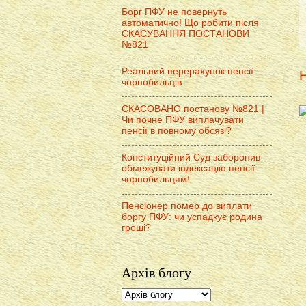
Борг ПФУ не повернуть
автоматично! Що робити після
СКАСУВАННЯ ПОСТАНОВИ
№821
Реальний перерахунок пенсії
Н
чорнобильців
СКАСОВАНО постанову №821 |
Чи почне ПФУ виплачувати
пенсії в повному обсязі?
Конституційний Суд заборонив
обмежувати індексацію пенсії
чорнобильцям!
Пенсіонер помер до виплати
боргу ПФУ: чи успадкує родина
гроші?
Архів блогу