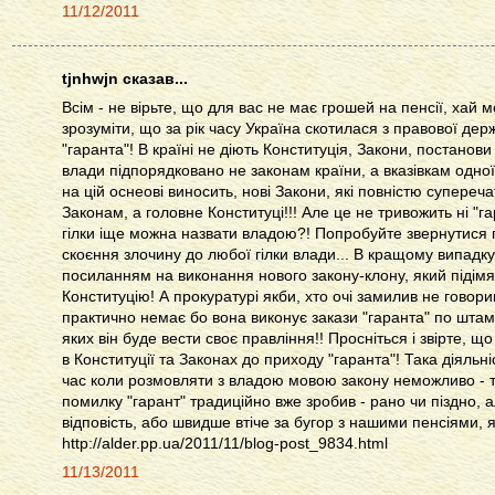
11/12/2011
tjnhwjn сказав...
Всім - не вірьте, що для вас не має грошей на пенсії, хай 
зрозуміти, що за рік часу Україна скотилася з правової де
"гаранта"! В країні не діють Конституція, Закони, постанови 
влади підпорядковано не законам країни, а вказівкам одної
на цій оснеові виносить, нові Закони, які повністю супере
Законам, а головне Конституці!!! Але це не тривожить ні "гар
гілки іще можна назвати владою?! Попробуйте звернутися
скоєння злочину до любої гілки влади... В кращому випадк
посиланням на виконання нового закону-клону, який підімяв
Конституцію! А прокуратурі якби, хто очі замилив не говор
практично немає бо вона виконує закази "гаранта" по штамп
яких він буде вести своє правління!! Просніться і звірте, 
в Конституції та Законах до приходу "гаранта"! Така діяльні
час коли розмовляти з владою мовою закону неможливо - т
помилку "гарант" традиційно вже зробив - рано чи піздно, 
відповість, або швидше втіче за бугор з нашими пенсіями, 
http://alder.pp.ua/2011/11/blog-post_9834.html
11/13/2011