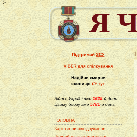
-->
1
Підтримай
ЗСУ
VIBER
для спілкування
Надійне хмарне
сховище
👉 тут
Війні в Україні вже
1625
-й день.
Цьому блогу вже
5781
-й день.
ГОЛОВНА
Карта зони відвідчуження
Чорнобильська трагедія в