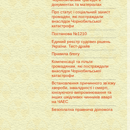
документах та матеріалах
Про статус і соціальний захист
громадян, які постраждали
внаслідок Чорнобильської
катастрофи
Постанова №1210
Единий реєстр судових рішень
України. Тест-драйв
Правила блогу
Компенсації та пільги
громадянам, які постраждали
внаслідок Чорнобильської
катастрофи
Встановлення причинного зв'язку
хвороби, інвалідності і смерті,
іонізуючого випромінювання та
інших шкідливих чинників аварії
на ЧАЕС
Безоплатна правнича допомога