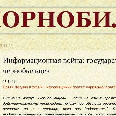
9.11.11
Информационная война: государс
чернобыльцев
16.11.11
Права Людини в Україні. Інформаційний портал Харківської право
Ситуация вокруг «чернобыльцев» – одна из самых громк
действительности происходит, почему чернобыльцы органи
регионах, но и в столице, чего они добиваются? К
людини»
встретился с представителями чернобыльских орган