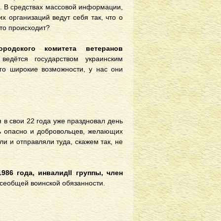
и. В средствах массовой информации,
х организаций ведут себя так, что о
что происходит?
ородского комитета ветеранов
ведётся государством украинским
ого широкие возможности, у нас они
 в свои 22 года уже праздновал день
нь опасно и добровольцев, желающих
ли и отправляли туда, скажем так, не
986 года, инвалид
II
группы, член
всеобщей воинской обязанности.