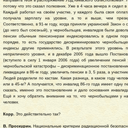
направить тебя в распоряжение УВД Киевского облисполкома». Я,
потому что это сказал полковник. Уже в 4 часа вечера я сидел в 
Каждый работал на своём участке, у каждого была своя оплата
получала зарплату на уровне, а то и выше, чем презид
Соответственно, в 91-м году, когда приняли украинский Закон о
(до него был союзный), у чернобыльцев, инвалидов были дово
пенсии обычным пенсионерам индексировались в одном пор
порядке, то есть государство дискриминировало чернобыльце
индексы другие применялись. В результате этого уровень 
неприличного уровня, и в декабре 2005 года вышло Постано
(вступило в силу 1 января 2006 года) об увеличении пенсий
чернобыльской катастрофы – дискриминационное постановление
ликвидации в 86-м году, увеличить пенсии в 3, 5 раза, а участник
Людей разделили по кастам. Какая разница, в каком году челов
или в 45-м? А получается, что инвалид 86-го года имеет одну 
сказать, именно это постановление и дало основания инвали
Ещё я хочу обратить внимание на то, что чернобыльцами у на
человек.
Корр.
Это действительно так?
В. Проскурин.
Национальные критерии радиационной безопасно