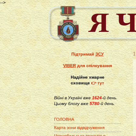
-->
1
Підтримай
ЗСУ
VIBER
для спілкування
Надійне хмарне
сховище
👉 тут
Війні в Україні вже
1624
-й день.
Цьому блогу вже
5780
-й день.
ГОЛОВНА
Карта зони відвідчуження
Чорнобильська трагедія в