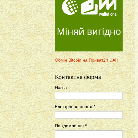
Міняй вигідно
Обмін Bitcoin на Приват24 UAH
Контактна форма
Назва
Електронна пошта
*
Повідомлення
*