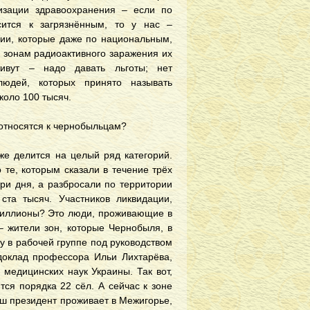
зации здравоохранения – если по
ится к загрязнённым, то у нас –
рии, которые даже по национальным,
 зонам радиоактивного заражения их
живут – надо давать льготы; нет
юдей, которых принято называть
коло 100 тысяч.
 относятся к чернобыльцам?
же делится на целый ряд категорий.
 те, которым сказали в течение трёх
 три дня, а разбросали по территории
ста тысяч. Участников ликвидации,
е миллионы? Это люди, проживающие в
– жители зон, которые Чернобыля, в
у в рабочей группе под руководством
доклад профессора Ильи Лихтарёва,
медицинских наук Украины. Так вот,
тся порядка 22 сёл. А сейчас к зоне
аш президент проживает в Межигорье,