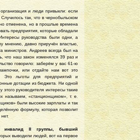
организация и люди привыкли: если
 Случилось так, что в чернобыльском
авно отменена, но в прошлые времена
овать предприятия, которые обладали
 Интересы руководства были одни, а
му мнению, давно приручён властью,
та министров. Андреев всегда был на
ь, что наш закон изменялся 39 раз и
льство говорило: заберём у вас 61-ю
лампочки, или отдайте нам вот это
и. Это льготы для предприятий и
онные дотации из бюджета. Ни одной
 у этого руководителя интересы такие
их называем, «станционщиком», т. е.
щиков» были высокие зарплаты и так
еделённую формулу, которая позволит
нет.
а, инвалид
II
группы, бывший
торых выводили людей, вот на первое