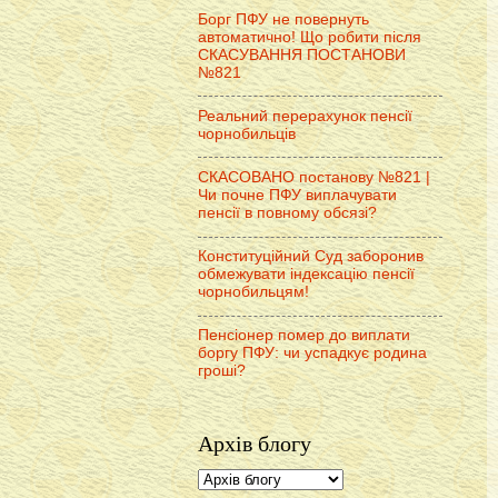
Борг ПФУ не повернуть
автоматично! Що робити після
СКАСУВАННЯ ПОСТАНОВИ
№821
Реальний перерахунок пенсії
чорнобильців
СКАСОВАНО постанову №821 |
Чи почне ПФУ виплачувати
пенсії в повному обсязі?
Конституційний Суд заборонив
обмежувати індексацію пенсії
чорнобильцям!
Пенсіонер помер до виплати
боргу ПФУ: чи успадкує родина
гроші?
Архів блогу