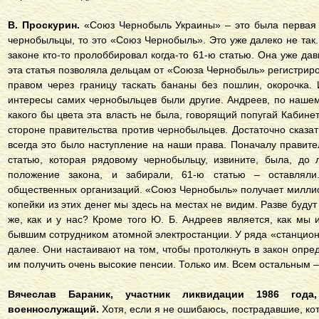
В. Проскурин.
«Союз Чернобыль Украины» – это была первая 
чернобыльцы, то это «Союз Чернобыль». Это уже далеко не так.
законе кто-то пролоббировал когда-то 61-ю статью. Она уже д
эта статья позволяла дельцам от «Союза Чернобыль» регистрир
правом через границу таскать бананы без пошлин, окорочка.
интересы самих чернобыльцев были другие. Андреев, по наше
какого бы цвета эта власть не была, говорящий попугай Кабине
стороне правительства против чернобыльцев. Достаточно сказат
всегда это было наступление на наши права. Поначалу правите
статью, которая рядовому чернобыльцу, извините, была, до 
положение закона, и забирали, 61-ю статью – оставлял
общественных организаций. «Союз Чернобыль» получает милли
копейки из этих денег мы здесь на местах не видим. Разве будут
же, как и у нас? Кроме того Ю. Б. Андреев является, как мы 
бывшим сотрудником атомной электростанции. У ряда «станцион
далее. Они настаивают на том, чтобы протолкнуть в закон опр
им получить очень высокие пенсии. Только им. Всем остальным – 
Вячеслав Бараник, участник ликвидации 1986 год
военнослужащий.
Хотя, если я не ошибаюсь, пострадавшие, ко