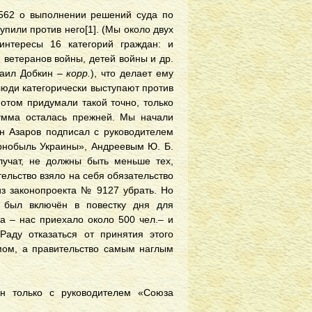
562 о выполнении решений суда по
упили против него
[1]
. (Мы около двух
интересы 16 категорий граждан: и
 ветеранов войны, детей войны и др.
хаил Добкин –
корр.
), что делает ему
люди категорически выступают против
потом придумали такой точно, только
умма осталась прежней. Мы начали
ин Азаров подписал с руководителем
рнобыль Украины», Андреевым Ю. Б.
учат, не должны быть меньше тех,
ельство взяло на себя обязательство
из законопроекта № 9127 убрать. Но
 был включён в повестку дня для
да – нас приехало около 500 чел.– и
аду отказаться от принятия этого
мом, а правительство самым наглым
н только с руководителем «Союза