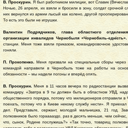
В. Проскурин.
Я был работником милиции, вот Славик (Вячесла
Ночью, 26 апреля, их взяли и бросили в зону, солдат срочной с
них вернулся из армии лысый как колено, другой прооперирова
То есть это были не игрушки.
Валентин Подрядчиков, глава областного отделени
организации инвалидов Чернобыля
«Чорнобиль-єдність»
.
станции. Меня тоже взяли приказом, командировочное удостове
гоняли.
П. Прокопенко.
Меня призвали на специальные сборы через в
командой направили в Чернобыль тоже на работы на основ
обязанности – мы надели погоны и вперёд опять.
В. Проскурин.
Меня в 11 часов вечера по радиостанции вызва
командиру. «Завтра в 9 ты должен быть в областном УВД, над
общественного порядка, потому что милиционеров отправили в 
поехать, потому что в Киеве некому службу нести». Я приехал
дел. Представьте, сержант, молодой мальчишка, 21 год. Зав
полковников было горааааздо, раз в десять меньше, чем сейчас, 
что, сынок, Родине послужишь?» «Так точно, товарищ полковн