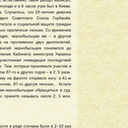
 естественно, такой рапорт написал,
поезде и в 6 часов утра был в Киеве.
. Случалось, что 18-летняя девочка
ент Советского Союза Горбачёв.
 статусе и социальной защите граждан
льно приличные пенсии. Со временем
ядке, чернобыльцам же – в другом
в на протяжении двух десятилетий,
пенсий чернобыльцев понизился до
вление Кабинета министров Украины
 участникам ликвидации последствий
. Тем, которые принимали участие в
ом 87-го и других годов – в 2, 5 раза.
еку на фронте оторвало ногу: в 41-м
пенсию, 87-го другую пенсию… Кстати
дам-чернобыльцам обращаться в суд.
с принято называть около 2, 5 млн.
сти в ряде случаев были в 2–10 раз