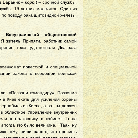
в Бараник –
корр.
) – срочной службы.
лужбы, 19-летних мальчиков. Один из
н по поводу рака щитовидной железы.
я Всеукраинской общественной
Я житель Припяти, работник самой
рение, тоже туда погнали. Два раза
оенкомат повесткой и специальной
ании закона о всеобщей воинской
ли: «Позвони командиру». Позвонил
о в Киев ехать для усиления охраны
Чернобыль из Киева, а вот ты должен
 в областное Управление внутренних
ели к полковнику в кабинет. Тогда
и тогда это было величина. «Таак, ну
ик». «Ну, пиши рапорт, что просишь