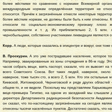
более жёсткими по сравнению с нормами Всемирной органи
международным нормам определённая территория не относ
относится. Причём к загрязнённым отнесли некоторые террито
более жёстким нормам, не должны были быть к ним отнесены. К
относили по социально-экономическому признаку: плохо 
промышленности и т. д. Из приблизительно 2, 5 млн. л
чернобыльцами, собственно участниками ликвидации являются о
Корр.
А люди, которые оказались в эпицентре и вокруг, они тоже
В. Проскурин.
А это уже пострадавшее население, которое то
Например, эвакуированные из зоны отчуждения в 86-м году. Это
часов собрать вещи, взять паспорт, сказали, что их вывозят на
всего Советского Союза. Вот таких людей, наверное, около 
наверное, тоже тысяч сто, а всего 2, 5 млн. Кто эти остальны
Киевской, Житомирской, Черниговской и ряде других областей 
общем-то, и не видели. Поскольку мы представляем Харьковщин
вице-премьера Тигипко, на одном из заседаний мы слышали 
директора Департамента радиационной безопасности Академии 
он сказал, что по-настоящему загрязнёнными на сегодня являю
отнесены тысячи населённых пунктов. Достаточно сказать, что н