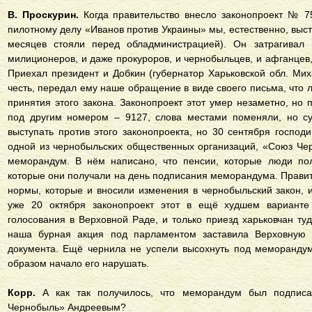
В. Проскурин.
Когда правительство внесло законопроект № 7
пилотному делу «Иванов против Украины» мы, естественно, выст
месяцев стояли перед обладминистрацией). Он затрагивал 
милиционеров, и даже прокуроров, и чернобыльцев, и афганцев,
Приехал президент и Добкин (губернатор Харьковской обл. Ми
честь, передал ему наше обращение в виде своего письма, что 
принятия этого закона. Законопроект этот умер незаметно, но 
под другим номером – 9127, слова местами поменяли, но с
выступать против этого законопроекта, но 30 сентября господ
одной из чернобыльских общественных организаций, «Союз Че
меморандум. В нём написано, что пенсии, которые люди пол
которые они получали на день подписания меморандума. Правит
нормы, которые и вносили изменения в чернобыльский закон, 
уже 20 октября законопроект этот в ещё худшем варианте
голосования в Верховной Раде, и только приезд харьковчан ту
наша бурная акция под парламентом заставила Верховную Р
документа. Ещё чернила не успели высохнуть под меморанду
образом начало его нарушать.
Корр.
А как так получилось, что меморандум был подписа
Чернобыль» Андреевым?