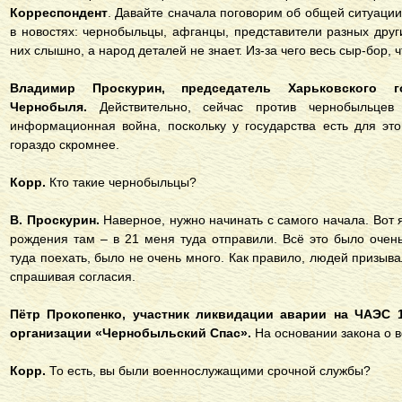
Корреспондент
. Давайте сначала поговорим об общей ситуаци
в новостях: чернобыльцы, афганцы, представители разных други
них слышно, а народ деталей не знает. Из-за чего весь сыр-бор, 
Владимир Проскурин, председатель Харьковского г
Чернобыля.
Действительно, сейчас против чернобыльцев 
информационная война, поскольку у государства есть для эт
гораздо скромнее.
Корр.
Кто такие чернобыльцы?
В. Проскурин.
Наверное, нужно начинать с самого начала. Вот я
рождения там – в 21 меня туда отправили. Всё это было оче
туда поехать, было не очень много. Как правило, людей призыва
спрашивая согласия.
Пётр Прокопенко, участник ликвидации аварии на ЧАЭС 1
организации «Чернобыльский Спас».
На основании закона о 
Корр.
То есть, вы были военнослужащими срочной службы?