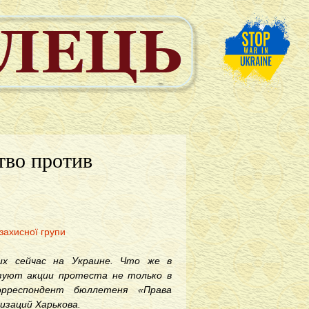
тво против
захисної групи
их сейчас на Украине. Что же в
зуют акции протеста не только в
орреспондент бюллетеня
«Права
изаций Харькова.