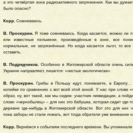
а это четвёртая зона радиоактивного загрязнения. Как вы думае
было опасно?
Корр.
Сомневаюсь.
В. Проскурин.
Я тоже сомневаюсь. Когда касается, можно ли п
или известные пельмени, произведённые в зоне, все пони
нормальные, не загрязнённые. Но когда касается льгот, то все 
оставить.
В. Подрядчиков.
Особенно в Житомирской области очень силь
Украине направляют, пишется: «чистые экологически».
В. Проскурин.
Грибы в Польшу идут, понимаете, в Европу…
копейки по сравнению с вот всей этой зоной. У нас при слове 
образ, ну, вот такой, как мы сидим: участник ликвидации, а пойд
слово «чернобылец» – для них это бабушка, которая сидит где-т
деревне где-нибудь в Житомирской области. Вот это для них ч
пока заборы не стали ломать, вот тогда обратили уже внимание н
Корр.
Вернёмся к событиям последнего времени. Вы упоминали р