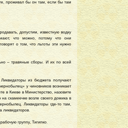
те, проживал бы он там, если бы там
родавать, допустим, известную водку
мают, что можно, потому что они
говорят о том, что льготы эти нужно
но – травяные сборы. И их по всей
 Ликвидаторы из бюджета получают
«чернобылец» у чиновников возникает
ите в Киеве в Министерство, назовите
о на скамеечке возле своего домика в
ернобылец. Ликвидаторы где-то там,
а ликвидаторов.
абочую группу, Тигипко.