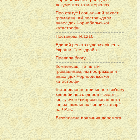
документах та матеріалах
Про статус і соціальний захист
громадян, які постраждали
внаслідок Чорнобильської
катастрофи
Постанова №1210
Единий реєстр судових рішень
України. Тест-драйв
Правила блогу
Компенсації та пільги
громадянам, які постраждали
внаслідок Чорнобильської
катастрофи
Встановлення причинного зв'язку
хвороби, інвалідності і смерті,
іонізуючого випромінювання та
інших шкідливих чинників аварії
на ЧАЕС
Безоплатна правнича допомога