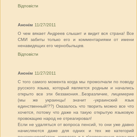
Відповісти
Анонім
11/27/2011
О чем вякает Андреев слышит и видит вся страна! Все
СМИ забиты только его и комментариями от имени
ненавидящих его чернобыльцев.
Відповісти
Анонім
11/27/2011
С того самого момента когда мы промолчали по поводу
русского языка, который является родным и начались
открыто все эти беззакония...Безразличие, лицемерие
(мы же украинцы! значит -украинский язык
единственный!??) Оказалось что творить можно все что
хочется, потому что даже на такую открытую языковую
провокацию народ не отреагировал!
Если не удаляться от вопроса пенсий, то они уже давно
начисляются даже для одних и тех же категорий
пенсионеров(стаж, зарплата и т д)совершенно разными