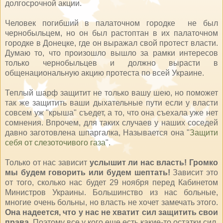
долгосрочной акции.
Человек погибший в палаточном городке не был
чернобыльцем, но он был растоптан в их палаточном
городке в Донецке, где он выражал свой протест власти.
Думаю то, что произошло вышло за рамки интересов
только чернобыльцев и должно вырасти в
общенациональную акцию протеста по всей Украине.
Теплый шарф защитит не только вашу шею, но поможет
так же защитить ваши дыхательные пути если у власти
совсем уж "крыша" съедет, а то, что она съехала уже нет
сомнения. Впрочем, для таких случаев у наших соседей
давно заготовлена шпаргалка, Называется она "
Защити
себя от слезоточивого газа
".
Только от нас зависит
услышит ли нас власть!
Громко
мы будем говорить или будем шептать!
Зависит это
от того, сколько нас будет 29 ноября перед Кабинетом
Министров Украины. Большинство из нас больные,
многие очень больны, но власть не хочет замечать этого.
Она надеется, что у нас не хватит сил защитить свои
права.
Поэтому все у кого еще есть какие-то остатки сил,