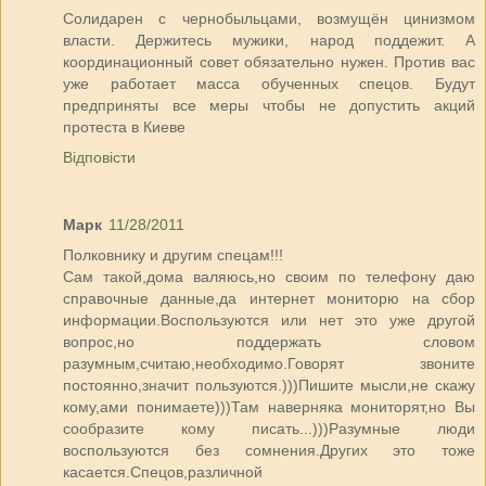
Солидарен с чернобыльцами, возмущён цинизмом
власти. Держитесь мужики, народ поддежит. А
координационный совет обязательно нужен. Против вас
уже работает масса обученных спецов. Будут
предприняты все меры чтобы не допустить акций
протеста в Киеве
Відповісти
Марк
11/28/2011
Полковнику и другим спецам!!!
Сам такой,дома валяюсь,но своим по телефону даю
справочные данные,да интернет мониторю на сбор
информации.Воспользуются или нет это уже другой
вопрос,но поддержать словом
разумным,считаю,необходимо.Говорят звоните
постоянно,значит пользуются.)))Пишите мысли,не скажу
кому,ами понимаете)))Там наверняка мониторят,но Вы
сообразите кому писать...)))Разумные люди
воспользуются без сомнения.Других это тоже
касается.Спецов,различной