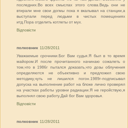
последних.Во всех смыслах этого слова.Ведь они не
втирали мне свои догмы пока я вкалывал на станции,а
выступали перед людьми в чистых помещениях
итд.Пора отделить котлеты от мух.
Відповісти
полковник
11/28/2011
Уважаемые срочники.Бог Вам судья.Я был в то время
майором.И после прочитанного начинаю сожалеть о
том,что в 1986г пытался доказать,что дозы облучения
определяются не объективно и предложил свою
методику,чуть не лишился погон.1989г-подписывал
допуска на выполнение работ на блоке лично проверял
на участках работы уровни радиации.Я не геройствую,я
выполнял свою работу.Дай бог Вам здоровья.
Відповісти
полковник
11/28/2011