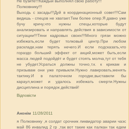
Не бузите!!!Каждый выполнял свою работу!!!
Полковнику!!!
Выходь с засады!!!Дуй в координационный совет!!!Сам
видишь - спецов не хватает.Тем более опер.Я давно уже
бучу кричу,что нужны спецы,которые будут
анализировать и направлять действия в зависимости от
ситуации!!!Тяни кадровых своих!!!Много грязи можно
избежать,если будет толковый центр.При любом
раскладе,нам терять нечего.И если подсказать,что
гораздо больший эффект от акций,может быть,если
масса людей подойдёт и будет стоять молча,тут от тебя
не убудет.Усраться должны точно,т.к. к крикам и
призывам они уже привыкли.Нужно лавировать,менять
тактику.И в палаточном городке,выставили бы
караул,может и удалось избежать смерти.Нужны
дисциплина и порядок действий!
Відповісти
Анонім
11/28/2011
я Полковнику ,я солдат срочник ликвидатор аварии чаэс
май 86 инвалид 2 гр ,так вот такие как палкан так едем