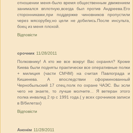
отношении меня-было время общественным движением
занимался вплотную,всегда был против Андреева.Его
сторонниками,при поддержке чиновников пропустили
через мясорубку,но цели не добились.После инсульта,
боец из меня плохой.
Відповісти
срочник
11/28/2011
Полковнику! А кто же все вокруг Вас охранял? Кроме
Киева были подняты практически все оперативные полки
+ милиция (части СМЧМ) на считая Павлограда и
Кишинева. А впоследствии сформинованный
Чернобыльский 17 спец.полк по охране ЧАЭС. Вы эсли
чего не знаете, то лучше молчите... Я ветеран этого
полка инвалид 2 гр с 1991 года.( у всех срочников записи
в В/билетах)
Відповісти
Анонім
11/28/2011