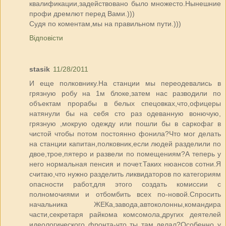
квалификации,задействовано было множесто.Нынешние
профи дремлют перед Вами.)))
Судя по коментам,мы на правильном пути.)))
Відповісти
stasik
11/28/2011
И еще полковнику.На станции мы переодевались в
грязную робу на 1м блоке,затем нас разводили по
объектам прорабы в белых спецовках,что,офицеры
натянули бы на себя сто раз одеванную вонючую,
грязную ,мокрую одежду или пошли бы в саркофаг в
чистой чтобы потом постоянно фонила?Что мог делать
на станции капитан,полковник,если людей разделили по
двое,трое,пятеро и развели по помещениям?А теперь у
него нормальная пенсия и почет.Таких нюансов сотни.Я
считаю,что нужно разделить ликвидаторов по категориям
опасности работ,для этого создать комиссии с
полномочиями и отбомбить всех по-новой.Спросить
начальника ЖЕКа,завода,автоколонны,командира
части,секретаря райкома комсомола,других деятелей
идеологического фронта-что ты там делал?Особенно у