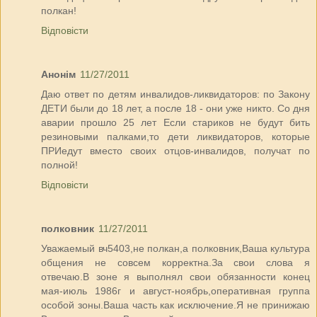
полкан!
Відповісти
Анонім
11/27/2011
Даю ответ по детям инвалидов-ликвидаторов: по Закону
ДЕТИ были до 18 лет, а после 18 - они уже никто. Со дня
аварии прошло 25 лет Если стариков не будут бить
резиновыми палками,то дети ликвидаторов, которые
ПРИедут вместо своих отцов-инвалидов, получат по
полной!
Відповісти
полковник
11/27/2011
Уважаемый вч5403,не полкан,а полковник,Ваша культура
общения не совсем корректна.За свои слова я
отвечаю.В зоне я выполнял свои обязанности конец
мая-июль 1986г и август-ноябрь,оперативная группа
особой зоны.Ваша часть как исключение.Я не принижаю