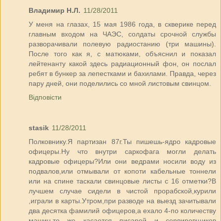
Владимир Н.Л.
11/28/2011
У меня на глазах, 15 мая 1986 года, в скверике перед
главным входом на ЧАЭС, солдаты срочной службы
разворачивали полевую радиостанию (три машины).
После того как я, с матюками, объяснил и показал
лейтенанту какой здесь радиационный фон, он послал
ребят в бункер за лепестками и бахилами. Правда, через
пару дней, они поделились со мной листовым свинцом.
Відповісти
stasik
11/28/2011
Полковнику.Я партизан 87г.Ты пишешь-ядро кадровые
офицеры.Ну что внутри саркофага могли делать
кадровые офицеры?Или они ведрами носили воду из
подвалов,или отмывали от копоти кабельные тоннели
или на спине таскали свинцовые листы с 16 отметки?В
лучшем случае сидели в чистой прорабской,курили
,играли в карты.Утром,при разводе на выезд зачитывали
два десятка фамилий офицеров,а ехало 4-по количеству
машин,то же касается писарей и сервировщиков