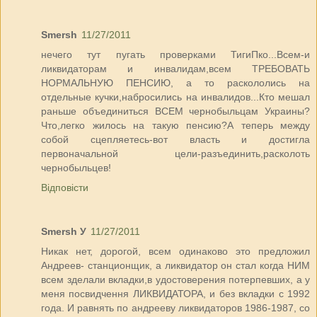
Smersh
11/27/2011
нечего тут пугать проверками ТигиПко...Всем-и
ликвидаторам и инвалидам,всем ТРЕБОВАТЬ
НОРМАЛЬНУЮ ПЕНСИЮ, а то раскололись на
отдельные кучки,набросились на инвалидов...Кто мешал
раньше объединиться ВСЕМ чернобыльцам Украины?
Что,легко жилось на такую пенсию?А теперь между
собой сцепляетесь-вот власть и достигла
первоначальной цели-разъединить,расколоть
чернобыльцев!
Відповісти
Smersh У
11/27/2011
Никак нет, дорогой, всем одинаково это предложил
Андреев- станционщик, а ликвидатор он стал когда НИМ
всем зделали вкладки,в удостоверения потерпевших, а у
меня посвидчення ЛИКВИДАТОРА, и без вкладки с 1992
года. И равнять по андрееву ликвидаторов 1986-1987, со