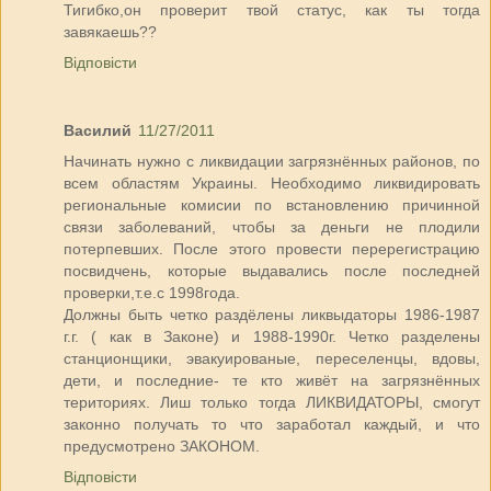
Тигибко,он проверит твой статус, как ты тогда
завякаешь??
Відповісти
Василий
11/27/2011
Начинать нужно с ликвидации загрязнённых районов, по
всем областям Украины. Необходимо ликвидировать
региональные комисии по встановлению причинной
связи заболеваний, чтобы за деньги не плодили
потерпевших. После этого провести перерегистрацию
посвидчень, которые выдавались после последней
проверки,т.е.с 1998года.
Должны быть четко раздёлены ликвыдаторы 1986-1987
г.г. ( как в Законе) и 1988-1990г. Четко разделены
станционщики, эвакуированые, переселенцы, вдовы,
дети, и последние- те кто живёт на загрязнённых
териториях. Лиш только тогда ЛИКВИДАТОРЫ, смогут
законно получать то что заработал каждый, и что
предусмотрено ЗАКОНОМ.
Відповісти