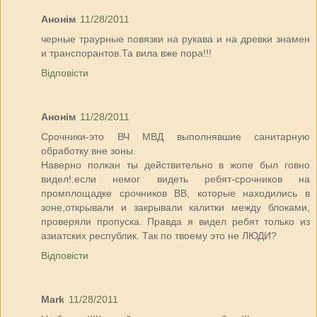
Анонім
11/28/2011
черные траурные повязки на рукава и на древки знамен
и транспорантов.Та вила вже пора!!!
Відповісти
Анонім
11/28/2011
Срочники-это ВЧ МВД выполнявшие санитарную
обработку вне зоны.
Наверно полкан ты действительно в жопе был говно
видел!.если немог видеть ребят-срочников на
промплощадке срочников ВВ, которые находились в
зоне,открывали и закрывали калитки между блоками,
проверяли пропуска. Правда я видел ребят только из
азиатских республик. Так по твоему это не ЛЮДИ?
Відповісти
Mark
11/28/2011