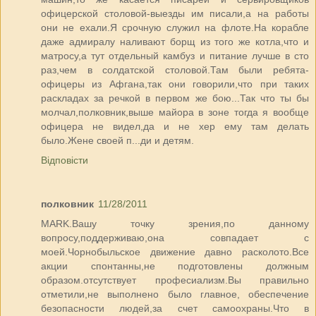
офицерской столовой-выезды им писали,а на работы
они не ехали.Я срочную служил на флоте.На корабле
даже адмиралу наливают борщ из того же котла,что и
матросу,а тут отдельный камбуз и питание лучше в сто
раз,чем в солдатской столовой.Там были ребята-
офицеры из Афгана,так они говорили,что при таких
раскладах за речкой в первом же бою...Так что ты бы
молчал,полковник,выше майора в зоне тогда я вообще
офицера не видел,да и не хер ему там делать
было.Жене своей п...ди и детям.
Відповісти
полковник
11/28/2011
MARK.Вашу точку зрения,по данному
вопросу,поддерживаю,она совпадает с
моей.Чорнобыльское движение давно расколото.Все
акции спонтанны,не подготовлены должным
образом.отсутствует професиализм.Вы правильно
отметили,не выполнено было главное, обеспечение
безопасности людей,за счет самоохраны.Что в