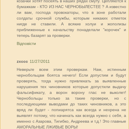
козачки хотят посеять в наших рядах смуту. Цепляются к
бумажкам - КТО ИЗ НАС ЧЕРНОБЫЛЕСТЕЕ ? А известно
ли вам, господа провокаторы, что в зоне работали
солдаты срочной службы, которым никаких отметок
нигде не ставили. А всякие холуи и жополизы
приближенные к начальству понаделали "корочек" и
теперь базарят за проверки.
Відповісти
zxccc
11/27/2011
Неверьте всем этим проверкам. Нам, истинным
чернобольцам боятса нечего! Если допустим и будут
проверять, тогда нужно привлекать за выявленные
нарушения тех чиновников которые допустили выдачу
фальсификату, а ворон ворону глас не выколет!
Чернобольцы только за такие проверки, но с
последующими выводами до таких чиновников, а это
вряд ли будет - попиарятса как всегда и нехрена не
выявлят потому, что начинать как всегда нужно с себя, а
именно с Азарова, Тигибко, Андреева и т.д.! Это главные
АМОРАЛЬНЫЕ ЛЖИВЫЕ ВОРЫ!