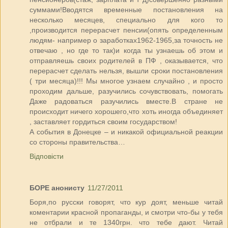
суммами!Вводятся временные постановления на
несколько месяцев, специально для кого то
,производится перерасчет пенсии(опять определенным
людям- например о заработках1962-1965,за точность не
отвечаю , но где то так)и когда ты узнаешь об этом и
отправляешь своих родителей в ПФ , оказывается, что
перерасчет сделать нельзя, вышли сроки постановления
( три месяца)!!! Мы многое узнаем случайно , и просто
проходим дальше, разучились сочувствовать, помогать
Даже радоваться разучились вместе.В стране не
происходит ничего хорошего,что хоть иногда объединяет
, заставляет гордиться своим государством!
А события в Донецке – и никакой официальной реакции
со стороны правительства…
Відповісти
БОРЕ анонисту
11/27/2011
Боря,по русски говорят, что кур доят, меньше читай
коментарии красной пропаганды, и смотри что-бы у тебя
не отбрали и те 1340грн. что тебе дают. Читай