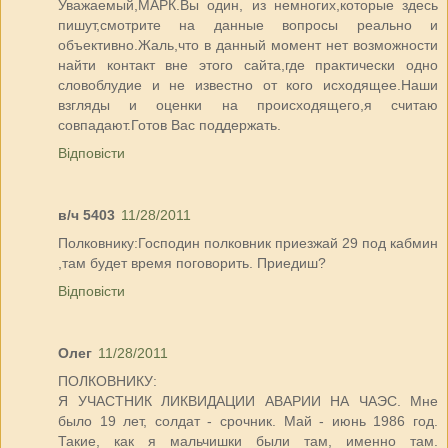
Уважаемый,МАРК.Вы один, из немногих,которые здесь
пишут,смотрите на данные вопросы реально и
объективно.Жаль,что в данный момент нет возможности
найти контакт вне этого сайта,где практически одно
словоблудие и не известно от кого исходящее.Наши
взгляды и оценки на происходящего,я считаю
совпадают.Готов Вас поддержать.
Відповісти
в/ч 5403
11/28/2011
Полковнику:Господин полковник приезжай 29 под кабмин
,там будет время поговорить. Приедиш?
Відповісти
Олег
11/28/2011
ПОЛКОВНИКУ:
Я УЧАСТНИК ЛИКВИДАЦИИ АВАРИИ НА ЧАЭС. Мне
было 19 лет, солдат - срочник. Май - июнь 1986 год.
Такие, как я мальчишки были там, именно там.