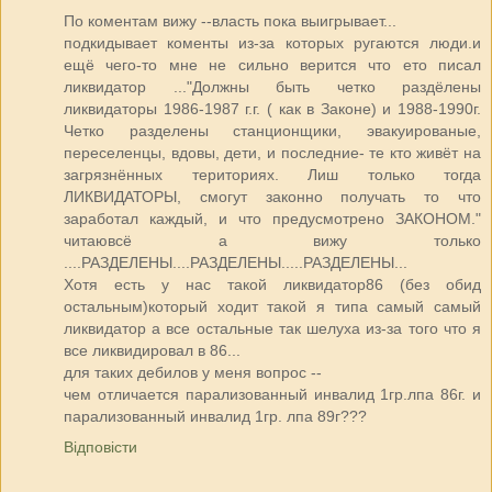
По коментам вижу --власть пока выигрывает...
подкидывает коменты из-за которых ругаются люди.и
ещё чего-то мне не сильно верится что ето писал
ликвидатор ..."Должны быть четко раздёлены
ликвидаторы 1986-1987 г.г. ( как в Законе) и 1988-1990г.
Четко разделены станционщики, эвакуированые,
переселенцы, вдовы, дети, и последние- те кто живёт на
загрязнённых териториях. Лиш только тогда
ЛИКВИДАТОРЫ, смогут законно получать то что
заработал каждый, и что предусмотрено ЗАКОНОМ."
читаювсё а вижу только
....РАЗДЕЛЕНЫ....РАЗДЕЛЕНЫ.....РАЗДЕЛЕНЫ...
Хотя есть у нас такой ликвидатор86 (без обид
остальным)который ходит такой я типа самый самый
ликвидатор а все остальные так шелуха из-за того что я
все ликвидировал в 86...
для таких дебилов у меня вопрос --
чем отличается парализованный инвалид 1гр.лпа 86г. и
парализованный инвалид 1гр. лпа 89г???
Відповісти