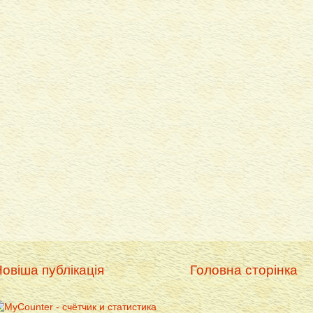
овіша публікація
Головна сторінка