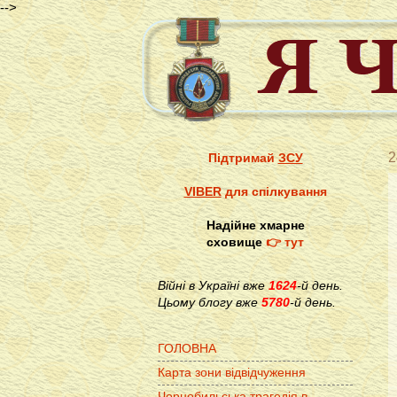
-->
2
Підтримай
ЗСУ
VIBER
для спілкування
Надійне хмарне
сховище
👉 тут
Війні в Україні вже
1624
-й день.
Цьому блогу вже
5780
-й день.
ГОЛОВНА
Карта зони відвідчуження
Чорнобильська трагедія в