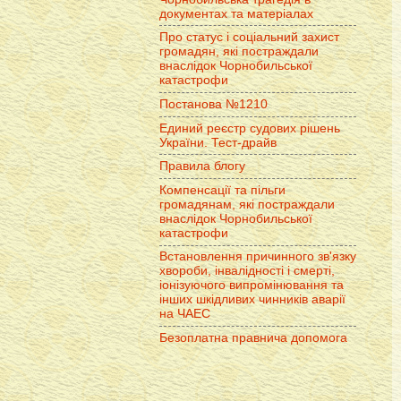
документах та матеріалах
Про статус і соціальний захист
громадян, які постраждали
внаслідок Чорнобильської
катастрофи
Постанова №1210
Единий реєстр судових рішень
України. Тест-драйв
Правила блогу
Компенсації та пільги
громадянам, які постраждали
внаслідок Чорнобильської
катастрофи
Встановлення причинного зв'язку
хвороби, інвалідності і смерті,
іонізуючого випромінювання та
інших шкідливих чинників аварії
на ЧАЕС
Безоплатна правнича допомога