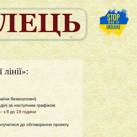
 лінії»:
раїни безкоштовні)
еділі за наступним графіком:
– з 8 до 19 години
олучитися до обговорення проекту