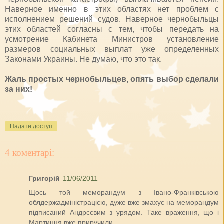
Наверное именно в этих областях нет проблем с
исполнением решений судов. Наверное чернобыльцы
этих областей согласны с тем, чтобы передать на
усмотрение Кабинета Министров установление
размеров социальных выплат уже определенных
Законами Украины. Не думаю, что это так.
Жаль простых чернобыльцев, опять выбор сделали
за них!
Надати доступ
4 коментарі:
Григорій
11/06/2011
Щось той меморандум з Івано-Франківською
облдержадміністрацією, дуже вже змахує на меморандум
підписаний Андрєєвим з урядом. Таке враження, що і
Мартинця вже приручили...