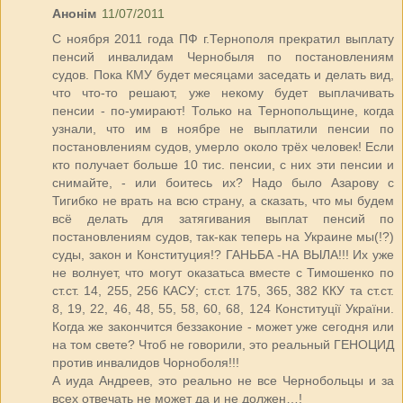
Анонім
11/07/2011
С ноября 2011 года ПФ г.Тернополя прекратил выплату
пенсий инвалидам Чернобыля по постановлениям
судов. Пока КМУ будет месяцами заседать и делать вид,
что что-то решают, уже некому будет выплачивать
пенсии - по-умирают! Только на Тернопольщине, когда
узнали, что им в ноябре не выплатили пенсии по
постановлениям судов, умерло около трёх человек! Если
кто получает больше 10 тис. пенсии, с них эти пенсии и
снимайте, - или боитесь их? Надо было Азарову с
Тигибко не врать на всю страну, а сказать, что мы будем
всё делать для затягивания выплат пенсий по
постановлениям судов, так-как теперь на Украине мы(!?)
суды, закон и Конституция!? ГАНЬБА -НА ВЫЛА!!! Их уже
не волнует, что могут оказатьса вместе с Тимошенко по
ст.ст. 14, 255, 256 КАСУ; ст.ст. 175, 365, 382 ККУ та ст.ст.
8, 19, 22, 46, 48, 55, 58, 60, 68, 124 Конституції України.
Когда же закончится беззаконие - может уже сегодня или
на том свете? Чтоб не говорили, это реальный ГЕНОЦИД
против инвалидов Чорноболя!!!
А иуда Андреев, это реально не все Чернобольцы и за
всех отвечать не может да и не должен…!