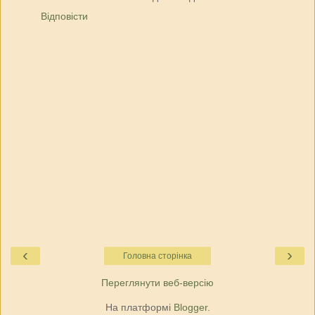
Відповісти
‹
›
Головна сторінка
Переглянути веб-версію
На платформі
Blogger
.