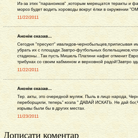
Из-за этих "параноиков" ,которым мерещатся теракты и ф
мороз будет водить хороводы вокруг ёлки в окружении "О
11/22/2011
Анонім сказав...
Сегодня "пресуют" ивалидов-чернобыльцев,приписывая им 
убрать их с площади.Завтро-футбольных болельщиков,чтоб
стадионы...Так пусть Мишель Платини нафиг отменит Евро
трибунах со своим кабмином и верховной радой!Завтро зд
11/22/2011
Анонім сказав...
Тер. акты, это очередной муляж. Пыль в лицо народа, Че
переборщили, теперь" козла " ДАВАЙ ИСКАТЬ. Не дай бог
изрывы были бы в других местах.
11/23/2011
Дописати коментар