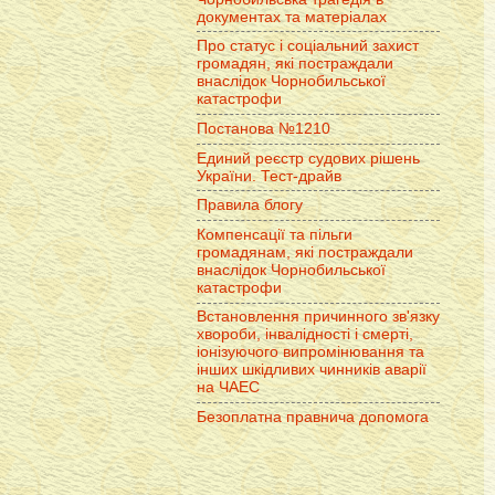
документах та матеріалах
Про статус і соціальний захист
громадян, які постраждали
внаслідок Чорнобильської
катастрофи
Постанова №1210
Единий реєстр судових рішень
України. Тест-драйв
Правила блогу
Компенсації та пільги
громадянам, які постраждали
внаслідок Чорнобильської
катастрофи
Встановлення причинного зв'язку
хвороби, інвалідності і смерті,
іонізуючого випромінювання та
інших шкідливих чинників аварії
на ЧАЕС
Безоплатна правнича допомога