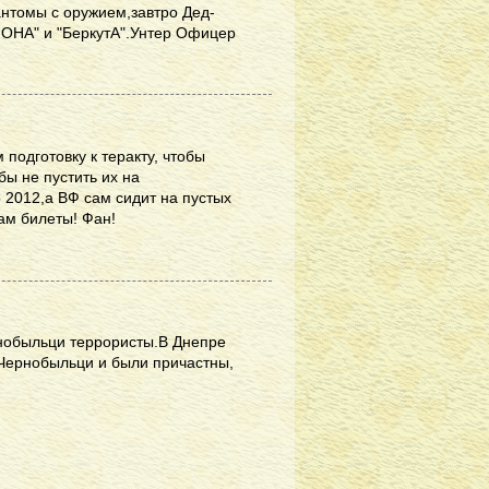
антомы с оружием,завтро Дед-
МОНА" и "БеркутА".Унтер Офицер
подготовку к теракту, чтобы
ы не пустить их на
 2012,а ВФ сам сидит на пустых
ам билеты! Фан!
рнобыльци террористы.В Днепре
,Чернобыльци и были причастны,