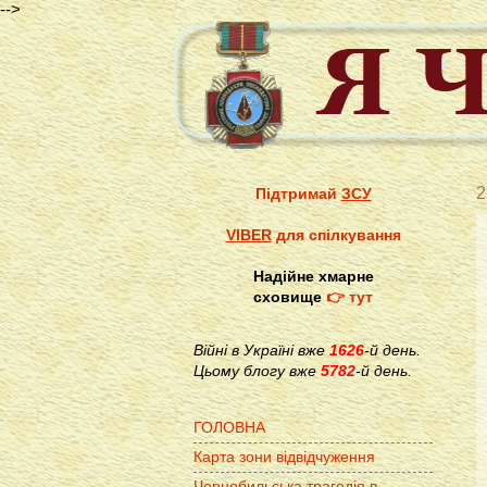
-->
2
Підтримай
ЗСУ
VIBER
для спілкування
Надійне хмарне
сховище
👉 тут
Війні в Україні вже
1626
-й день.
Цьому блогу вже
5782
-й день.
ГОЛОВНА
Карта зони відвідчуження
Чорнобильська трагедія в