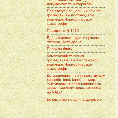
документах та матеріалах
Про статус і соціальний захист
громадян, які постраждали
внаслідок Чорнобильської
катастрофи
Постанова №1210
Единий реєстр судових рішень
України. Тест-драйв
Правила блогу
Компенсації та пільги
громадянам, які постраждали
внаслідок Чорнобильської
катастрофи
Встановлення причинного зв'язку
хвороби, інвалідності і смерті,
іонізуючого випромінювання та
інших шкідливих чинників аварії
на ЧАЕС
Безоплатна правнича допомога