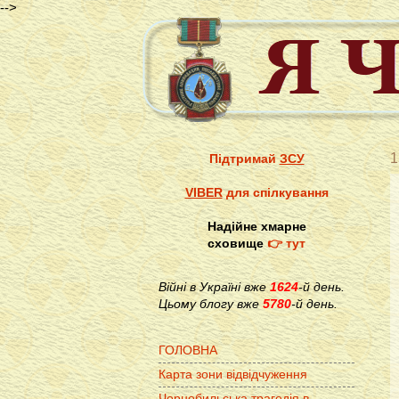
-->
1
Підтримай
ЗСУ
VIBER
для спілкування
Надійне хмарне
сховище
👉 тут
Війні в Україні вже
1624
-й день.
Цьому блогу вже
5780
-й день.
ГОЛОВНА
Карта зони відвідчуження
Чорнобильська трагедія в