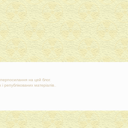
гіперпосилання на цей блог.
 і републікованих матеріалів..