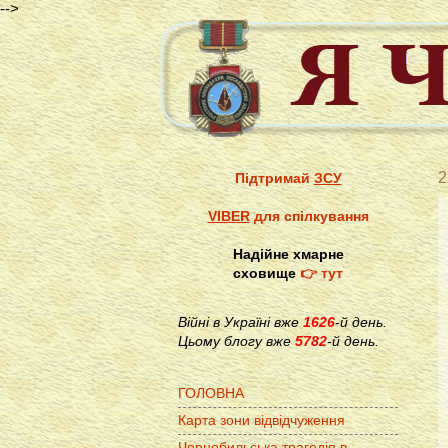
-->
2
Підтримай
ЗСУ
VIBER
для спілкування
Надійне хмарне
сховище
👉 тут
Війні в Україні вже
1626
-й день.
Цьому блогу вже
5782
-й день.
ГОЛОВНА
Карта зони відвідчуження
Чорнобильська трагедія в