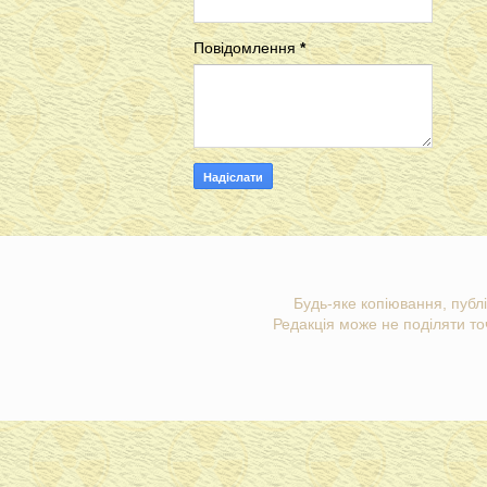
Повідомлення
*
Будь-яке копіювання, публі
Редакція може не поділяти точ