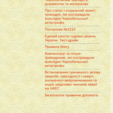
документах та матеріалах
Про статус і соціальний захист
громадян, які постраждали
внаслідок Чорнобильської
катастрофи
Постанова №1210
Единий реєстр судових рішень
України. Тест-драйв
Правила блогу
Компенсації та пільги
громадянам, які постраждали
внаслідок Чорнобильської
катастрофи
Встановлення причинного зв'язку
хвороби, інвалідності і смерті,
іонізуючого випромінювання та
інших шкідливих чинників аварії
на ЧАЕС
Безоплатна правнича допомога