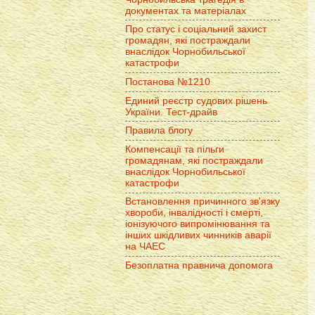
документах та матеріалах
Про статус і соціальний захист
громадян, які постраждали
внаслідок Чорнобильської
катастрофи
Постанова №1210
Единий реєстр судових рішень
України. Тест-драйв
Правила блогу
Компенсації та пільги
громадянам, які постраждали
внаслідок Чорнобильської
катастрофи
Встановлення причинного зв'язку
хвороби, інвалідності і смерті,
іонізуючого випромінювання та
інших шкідливих чинників аварії
на ЧАЕС
Безоплатна правнича допомога