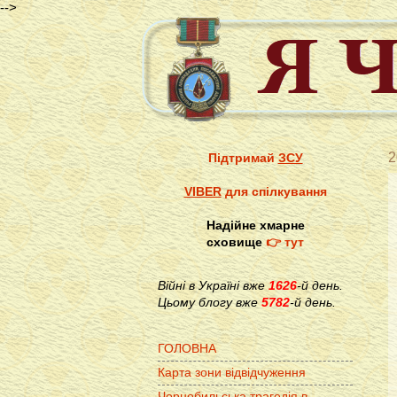
-->
2
Підтримай
ЗСУ
VIBER
для спілкування
Надійне хмарне
сховище
👉 тут
Війні в Україні вже
1626
-й день.
Цьому блогу вже
5782
-й день.
ГОЛОВНА
Карта зони відвідчуження
Чорнобильська трагедія в