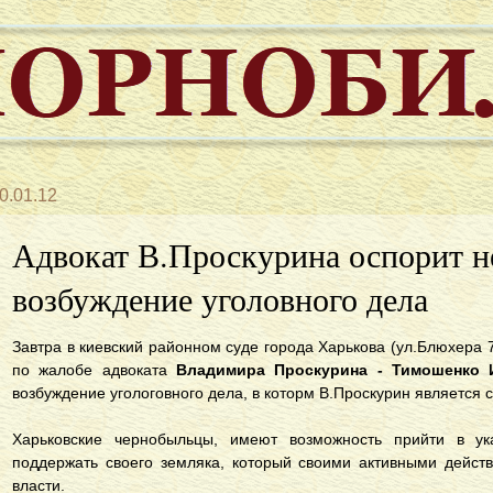
0.01.12
Адвокат В.Проскурина оспорит н
возбуждение уголовного дела
Завтра в киевский районном суде города Харькова (ул.Блюхера 7
по жалобе адвоката
Владимира Проскурина - Тимошенко 
возбуждение угологовного дела, в которм В.Проскурин является 
Харьковские чернобыльцы, имеют возможность прийти в у
поддержать своего земляка, который своими активными дейст
власти.