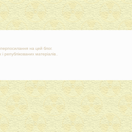
гіперпосилання на цей блог.
 і републікованих матеріалів..