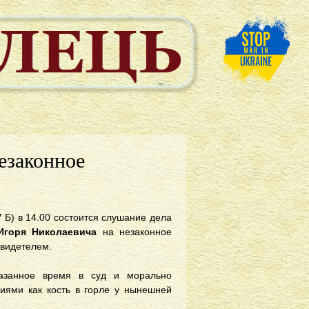
езаконное
 Б) в 14.00 состоится слушание дела
Игоря Николаевича
на незаконное
свидетелем.
казанное время в суд и морально
виями как кость в горле у нынешней