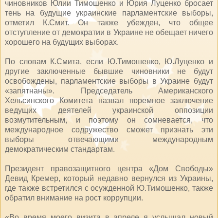
чиновников Юлии Тимошенко и Юрия Луценко бросает
тень на будущие украинские парламентские выборы,
отметил К.Смит. Он также убежден, что общее
отступление от демократии в Украине не обещает ничего
хорошего на будущих выборах.
По словам К.Смита, если Ю.Тимошенко, Ю.Луценко и
другие заключенные бывшие чиновники не будут
освобождены, парламентские выборы в Украине будут
«запятнаны». Председатель Американского
Хельсинского Комитета назвал тюремное заключение
ведущих деятелей украинской оппозиции
возмутительным, и поэтому он сомневается, что
международное содружество сможет признать эти
выборы отвечающими международным
демократическим стандартам.
Президент правозащитного центра «Дом Свободы»
Девид Кремер, который недавно вернулся из Украины,
где также встретился с осужденной Ю.Тимошенко, также
обратил внимание на рост коррупции.
«Во время моего визита в апреле я услышал новый