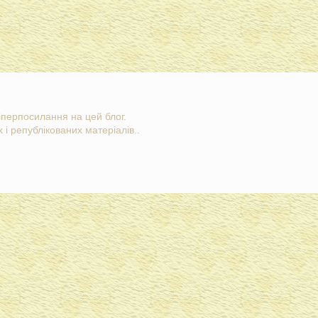
гіперпосилання на цей блог.
 і републікованих матеріалів..