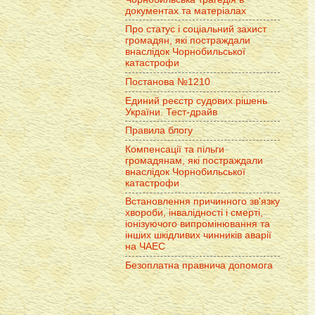
документах та матеріалах
Про статус і соціальний захист
громадян, які постраждали
внаслідок Чорнобильської
катастрофи
Постанова №1210
Единий реєстр судових рішень
України. Тест-драйв
Правила блогу
Компенсації та пільги
громадянам, які постраждали
внаслідок Чорнобильської
катастрофи
Встановлення причинного зв'язку
хвороби, інвалідності і смерті,
іонізуючого випромінювання та
інших шкідливих чинників аварії
на ЧАЕС
Безоплатна правнича допомога