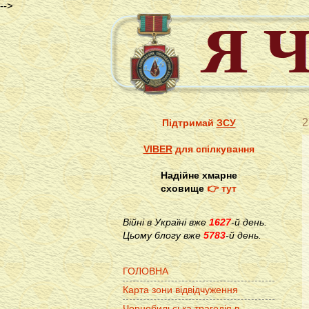
-->
2
Підтримай
ЗСУ
VIBER
для спілкування
Надійне хмарне
сховище
👉 тут
Війні в Україні вже
1627
-й день.
Цьому блогу вже
5783
-й день.
ГОЛОВНА
Карта зони відвідчуження
Чорнобильська трагедія в