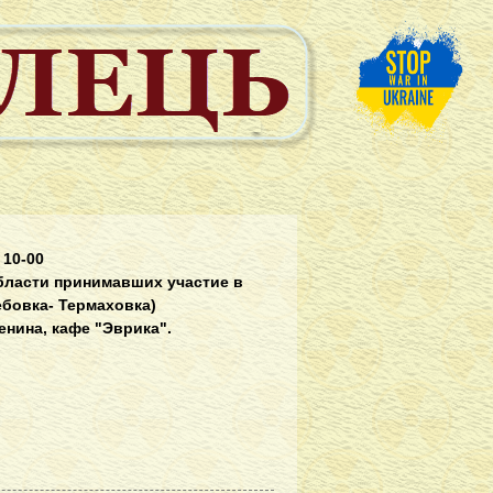
о 10-00
бласти принимавших участие в
лебовка- Термаховка)
Ленина, кафе "Эврика".