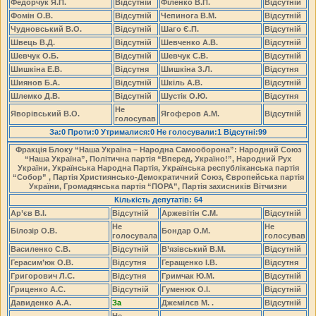
Федорчук Я.П.
Відсутній
Філенко В.П.
Відсутній
Фомін О.В.
Відсутній
Чепинога В.М.
Відсутній
Чудновський В.О.
Відсутній
Шаго Є.П.
Відсутній
Швець В.Д.
Відсутній
Шевченко А.В.
Відсутній
Шевчук О.Б.
Відсутній
Шевчук С.В.
Відсутній
Шишкіна Е.В.
Відсутня
Шишкіна З.Л.
Відсутня
Шиянов Б.А.
Відсутній
Шкіль А.В.
Відсутній
Шлемко Д.В.
Відсутній
Шустік О.Ю.
Відсутня
Не
Яворівський В.О.
Ягоферов А.М.
Відсутній
голосував
За:0 Проти:0 Утрималися:0 Не голосували:1 Відсутні:99
Фракція Блоку “Наша Україна – Народна Самооборона”: Народний Союз
“Наша Україна”, Політична партія “Вперед, Україно!”, Народний Рух
України, Українська Народна Партія, Українська республіканська партія
“Собор” , Партія Християнсько-Демократичний Союз, Європейська партія
України, Громадянська партія “ПОРА”, Партія захисників Вітчизни
Кількість депутатів: 64
Ар’єв В.І.
Відсутній
Аржевітін С.М.
Відсутній
Не
Не
Білозір О.В.
Бондар О.М.
голосувала
голосував
Василенко С.В.
Відсутній
В’язівський В.М.
Відсутній
Герасим’юк О.В.
Відсутня
Геращенко І.В.
Відсутня
Григорович Л.С.
Відсутня
Гримчак Ю.М.
Відсутній
Гриценко А.С.
Відсутній
Гуменюк О.І.
Відсутній
Давиденко А.А.
За
Джемілєв М. .
Відсутній
Не