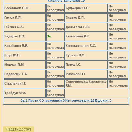
Кількість депутатів: 19
Не
Не
Бобильов О.Ф.
Буджерак О.О.
голосував
голосував
Не
Не
Гасюк П.П.
Гацько В.П.
голосував
голосував
Не
Не
Гейман О.А.
Денькович І.В.
голосував
голосував
Не
Задирко Г.О.
За
Камчатний В.Г.
голосував
Не
Не
Каплієнко В.В.
Константинов Є.С.
голосував
голосував
Не
Не
Крук Ю.Б.
Курило В.С.
голосував
голосував
Не
Не
Мовчан П.М.
Плющ І.С.
голосував
голосував
Не
Не
Радовець А.А.
Рибаков І.О.
голосував
голосував
Не
Сорочинська-Кириленко
Не
Сідельник І.І.
голосував
Р.М.
голосувала
Не
Трайдук М.Ф.
голосував
За:1 Проти:0 Утрималися:0 Не голосували:18 Відсутні:0
Надати доступ