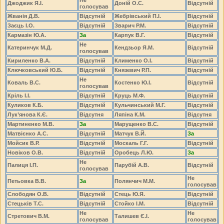
Джоджик Я.І.
Доній О.С.
Відсутній
голосував
Жванія Д.В.
Відсутній
Жебрівський П.І.
Відсутній
Заєць І.О.
Відсутній
Зварич Р.М.
Відсутній
Кармазін Ю.А.
За
Карпук В.Г.
Відсутній
Не
Катеринчук М.Д.
Кендзьор Я.М.
Відсутній
голосував
Кириленко В.А.
Відсутній
Клименко О.І.
Відсутній
Ключковський Ю.Б.
Відсутній
Князевич Р.П.
Відсутній
Не
Коваль В.С.
Костенко Ю.І.
Відсутній
голосував
Кріль І.І.
Відсутній
Круць М.Ф.
Відсутній
Куликов К.Б.
Відсутній
Кульчинський М.Г.
Відсутній
Лук’янова К.Є.
Відсутня
Ляпіна К.М.
Відсутня
Мартиненко М.В.
За
Марущенко В.С.
Відсутній
Матвієнко А.С.
Відсутній
Матчук В.Й.
За
Мойсик В.Р.
Відсутній
Москаль Г.Г.
Відсутній
Новіков О.В.
Відсутній
Оробець Л.Ю.
За
Не
Палиця І.П.
Парубій А.В.
Відсутній
голосував
Не
Петьовка В.В.
За
Полянчич М.М.
голосував
Слободян О.В.
Відсутній
Стець Ю.Я.
Відсутній
Стецьків Т.С.
Відсутній
Стойко І.М.
Відсутній
Не
Не
Стретович В.М.
Талишев Є.І.
голосував
голосував