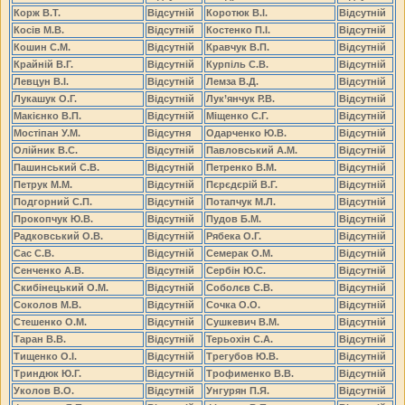
Корж В.Т.
Відсутній
Коротюк В.І.
Відсутній
Косів М.В.
Відсутній
Костенко П.І.
Відсутній
Кошин С.М.
Відсутній
Кравчук В.П.
Відсутній
Крайній В.Г.
Відсутній
Курпіль С.В.
Відсутній
Левцун В.І.
Відсутній
Лемза В.Д.
Відсутній
Лукашук О.Г.
Відсутній
Лук’янчук Р.В.
Відсутній
Макієнко В.П.
Відсутній
Міщенко С.Г.
Відсутній
Мостіпан У.М.
Відсутня
Одарченко Ю.В.
Відсутній
Олійник В.С.
Відсутній
Павловський А.М.
Відсутній
Пашинський С.В.
Відсутній
Петренко В.М.
Відсутній
Петрук М.М.
Відсутній
Пєрєдєрій В.Г.
Відсутній
Подгорний С.П.
Відсутній
Потапчук М.Л.
Відсутній
Прокопчук Ю.В.
Відсутній
Пудов Б.М.
Відсутній
Радковський О.В.
Відсутній
Рябека О.Г.
Відсутній
Сас С.В.
Відсутній
Семерак О.М.
Відсутній
Сенченко А.В.
Відсутній
Сербін Ю.С.
Відсутній
Скибінецький О.М.
Відсутній
Соболєв С.В.
Відсутній
Соколов М.В.
Відсутній
Сочка О.О.
Відсутній
Стешенко О.М.
Відсутній
Сушкевич В.М.
Відсутній
Таран В.В.
Відсутній
Терьохін С.А.
Відсутній
Тищенко О.І.
Відсутній
Трегубов Ю.В.
Відсутній
Триндюк Ю.Г.
Відсутній
Трофименко В.В.
Відсутній
Уколов В.О.
Відсутній
Унгурян П.Я.
Відсутній