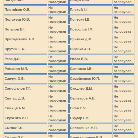
голосував
голосував
Не
Не
Плотніков О.В.
Плохой І.І.
голосував
голосував
Не
Не
Полунєєв Ю.В.
Попеску І.В.
голосував
голосував
Не
Не
Потапов В.І.
Прасолов І.М.
голосував
голосував
Не
Не
Пригодський А.В.
Притика Д.М.
голосував
голосував
Не
Не
Прутнік Е.А.
Пшонка А.В.
голосував
голосував
Не
Не
Рева Д.О.
Рибак В.В.
голосував
голосував
Не
Не
Романюк М.П.
Савченко І.В.
голосував
голосував
Не
Не
Савчук О.В.
Самойленко Ю.П.
голосував
голосував
Не
Не
Самофалов Г.Г.
Сандлер Д.М.
голосував
голосував
Не
Не
Святаш Д.В.
Селіваров А.Б.
голосував
голосував
Не
Не
Синиця А.М.
Сігал Є.Я.
голосував
голосував
Не
Не
Скубенко В.П.
Скудар Г.М.
голосував
голосував
Не
Не
Смітюх Г.Є.
Солошенко М.П.
голосував
голосував
Не
Не
Солтус П.С.
Стельмашенко В.П.