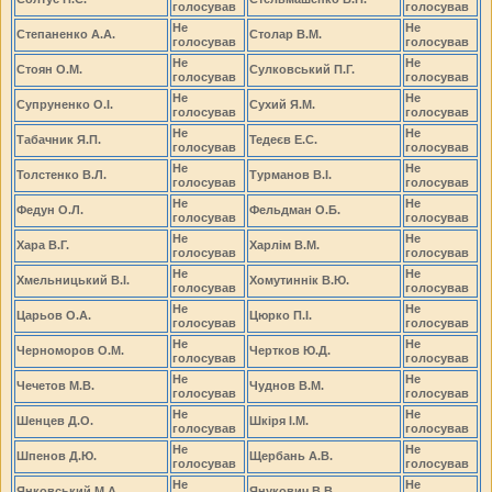
голосував
голосував
Не
Не
Степаненко А.А.
Столар В.М.
голосував
голосував
Не
Не
Стоян О.М.
Сулковський П.Г.
голосував
голосував
Не
Не
Супруненко О.І.
Сухий Я.М.
голосував
голосував
Не
Не
Табачник Я.П.
Тедеєв Е.С.
голосував
голосував
Не
Не
Толстенко В.Л.
Турманов В.І.
голосував
голосував
Не
Не
Федун О.Л.
Фельдман О.Б.
голосував
голосував
Не
Не
Хара В.Г.
Харлім В.М.
голосував
голосував
Не
Не
Хмельницький В.І.
Хомутиннік В.Ю.
голосував
голосував
Не
Не
Царьов О.А.
Цюрко П.І.
голосував
голосував
Не
Не
Черноморов О.М.
Чертков Ю.Д.
голосував
голосував
Не
Не
Чечетов М.В.
Чуднов В.М.
голосував
голосував
Не
Не
Шенцев Д.О.
Шкіря І.М.
голосував
голосував
Не
Не
Шпенов Д.Ю.
Щербань А.В.
голосував
голосував
Не
Не
Янковський М.А.
Янукович В.В.