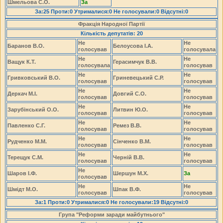
Шмельова С.О.
За
За:25 Проти:0 Утрималися:0 Не голосували:0 Відсутні:0
Фракція Народної Партії
Кількість депутатів: 20
Не
Не
Баранов В.О.
Белоусова І.А.
голосував
голосувала
Не
Не
Ващук К.Т.
Герасимчук В.В.
голосувала
голосував
Не
Не
Гривковський В.О.
Гриневецький С.Р.
голосував
голосував
Не
Не
Деркач М.І.
Довгий С.О.
голосував
голосував
Не
Не
Зарубінський О.О.
Литвин Ю.О.
голосував
голосував
Не
Не
Павленко С.Г.
Ремез В.В.
голосував
голосував
Не
Не
Рудченко М.М.
Сінченко В.М.
голосував
голосував
Не
Не
Терещук С.М.
Черній В.В.
голосував
голосував
Не
Шаров І.Ф.
Шершун М.Х.
За
голосував
Не
Не
Шмідт М.О.
Шпак В.Ф.
голосував
голосував
За:1 Проти:0 Утрималися:0 Не голосували:19 Відсутні:0
Група "Реформи заради майбутнього"