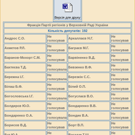
Версія для друку
Фракція Партії регіонів у Верховній Раді України
Кількість депутатів: 192
Не
Не
Андрос С.О.
Аркаллаєв Н.Г.
голосував
голосував
Не
Не
Ахметов Р.Л.
Баграєв М.Г.
голосував
голосував
Не
Не
Баранов-Мохорт С.М.
Барвіненко В.Д.
голосував
голосував
Не
Не
Бахтеєва Т.Д.
Бевзенко В.Ф.
голосувала
голосував
Не
Не
Бережна І.Г.
Березкін С.С.
голосувала
голосував
Не
Не
Білаш Б.Ф.
Білий О.П.
голосував
голосував
Не
Не
Богословська І.Г.
Богуслаєв В.О.
голосувала
голосував
Не
Не
Болдирєв Ю.О.
Бондаренко В.В.
голосував
голосував
Не
Не
Бондаренко О.А.
Бондик В.А.
голосувала
голосував
Не
Не
Борисов В.Д.
Борт В.П.
голосував
голосував
Не
Не
Бут Ю.А.
Васадзе Т.Ш.