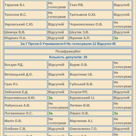
Не
Тарасюк Б.І.
Ткач Р.В.
Відсутній
голосував
Не
Тополов В.С.
Третьяков О.Ю.
Відсутній
голосував
Не
Харовський С.Ю.
Відсутній
Чорноволенко О.В.
голосував
Шемчук В.В.
Відсутній
Шкутяк З.В.
Відсутній
Ющенко П.А.
Відсутній
Яценюк А.П.
За
За:7 Проти:0 Утрималися:0 Не голосували:12 Відсутні:45
Позафракційні
Кількість депутатів: 29
Не
Богдан Р.Д.
Відсутній
Буряк О.В.
голосував
Не
Ветвицький Д.О.
Відсутній
Воротнюк І.Б.
голосував
Не
Грач Л.І.
Відсутній
Губський Б.В.
голосував
Зейналов Е.Д.
Відсутній
Зозуля Р.П.
Відсутній
Королевська Н.Ю.
За
Куровський І.І.
Відсутній
Не
Не
Лабунська А.В.
Литвин В.М.
голосувала
голосував
Логвиненко О.С.
За
Ляшко О.В.
За
Не
Не
Маліч О.В.
Мартинюк А.І.
голосував
голосував
Олійник С.В.
Відсутній
Омельченко Г.О.
Відсутній
Не