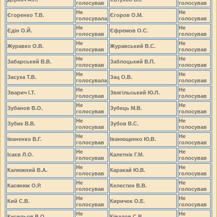
голосував
голосував
Не
Не
Єгоренко Т.В.
Єгоров О.М.
голосувала
голосував
Не
Не
Єдін О.Й.
Єфремов О.С.
голосував
голосував
Не
Не
Журавко О.В.
Журавський В.С.
голосував
голосував
Не
Не
Забарський В.В.
Заблоцький В.П.
голосував
голосував
Не
Не
Засуха Т.В.
Зац О.В.
голосувала
голосував
Не
Не
Зварич І.Т.
Звягільський Ю.Л.
голосував
голосував
Не
Не
Зубанов В.О.
Зубець М.В.
голосував
голосував
Не
Не
Зубик В.В.
Зубов В.С.
голосував
голосував
Не
Не
Іваненко В.Г.
Іванющенко Ю.В.
голосував
голосував
Не
Не
Ісаєв Л.О.
Калетнік Г.М.
голосував
голосував
Не
Не
Калюжний В.А.
Каракай Ю.В.
голосував
голосував
Не
Не
Касянюк О.Р.
Келестин В.В.
голосував
голосував
Не
Не
Кий С.В.
Киричок О.Е.
голосував
голосував
Не
Не
Кисельов В.О.
Ківалов С.В.