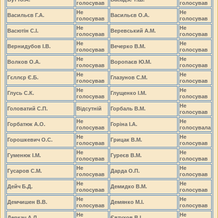
голосував
голосував
Не
Не
Васильєв Г.А.
Васильєв О.А.
голосував
голосував
Не
Не
Васютін С.І.
Веревський А.М.
голосував
голосував
Не
Не
Вернидубов І.В.
Вечерко В.М.
голосував
голосував
Не
Не
Волков О.А.
Воропаєв Ю.М.
голосував
голосував
Не
Не
Гєллєр Є.Б.
Глазунов С.М.
голосував
голосував
Не
Не
Глусь С.К.
Глущенко І.М.
голосував
голосував
Не
Головатий С.П.
Відсутній
Горбаль В.М.
голосував
Не
Не
Горбатюк А.О.
Горіна І.А.
голосував
голосувала
Не
Не
Горошкевич О.С.
Грицак В.М.
голосував
голосував
Не
Не
Гуменюк І.М.
Гуреєв В.М.
голосував
голосував
Не
Не
Гусаров С.М.
Дарда О.П.
голосував
голосував
Не
Не
Дейч Б.Д.
Демидко В.М.
голосував
голосував
Не
Не
Демчишен В.В.
Демянко М.І.
голосував
голосував
Не
Не
Деркач А.Л.
Євтухов В.І.