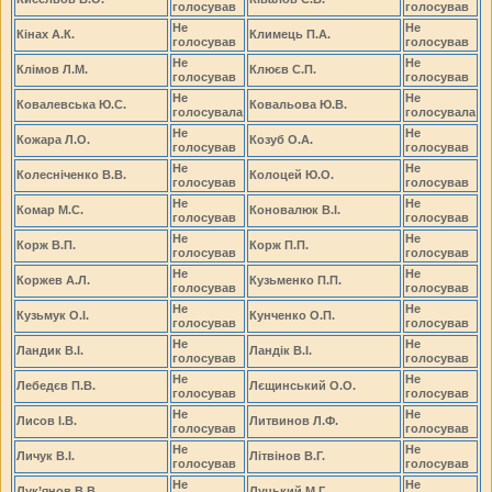
голосував
голосував
Не
Не
Кінах А.К.
Климець П.А.
голосував
голосував
Не
Не
Клімов Л.М.
Клюєв С.П.
голосував
голосував
Не
Не
Ковалевська Ю.С.
Ковальова Ю.В.
голосувала
голосувала
Не
Не
Кожара Л.О.
Козуб О.А.
голосував
голосував
Не
Не
Колесніченко В.В.
Колоцей Ю.О.
голосував
голосував
Не
Не
Комар М.С.
Коновалюк В.І.
голосував
голосував
Не
Не
Корж В.П.
Корж П.П.
голосував
голосував
Не
Не
Коржев А.Л.
Кузьменко П.П.
голосував
голосував
Не
Не
Кузьмук О.І.
Кунченко О.П.
голосував
голосував
Не
Не
Ландик В.І.
Ландік В.І.
голосував
голосував
Не
Не
Лебедєв П.В.
Лєщинський О.О.
голосував
голосував
Не
Не
Лисов І.В.
Литвинов Л.Ф.
голосував
голосував
Не
Не
Личук В.І.
Літвінов В.Г.
голосував
голосував
Не
Не
Лук’янов В.В.
Луцький М.Г.