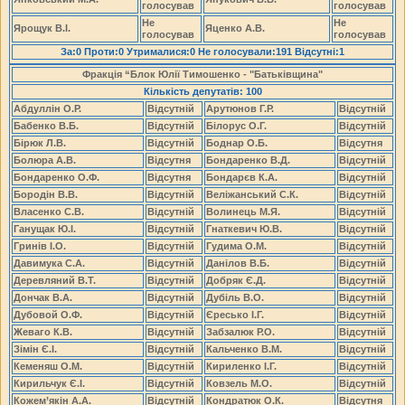
голосував
голосував
Не
Не
Ярощук В.І.
Яценко А.В.
голосував
голосував
За:0 Проти:0 Утрималися:0 Не голосували:191 Відсутні:1
Фракція “Блок Юлії Тимошенко - "Батьківщина"
Кількість депутатів: 100
Абдуллін О.Р.
Відсутній
Арутюнов Г.Р.
Відсутній
Бабенко В.Б.
Відсутній
Білорус О.Г.
Відсутній
Бірюк Л.В.
Відсутній
Боднар О.Б.
Відсутня
Болюра А.В.
Відсутня
Бондаренко В.Д.
Відсутній
Бондаренко О.Ф.
Відсутня
Бондарєв К.А.
Відсутній
Бородін В.В.
Відсутній
Веліжанський С.К.
Відсутній
Власенко С.В.
Відсутній
Волинець М.Я.
Відсутній
Ганущак Ю.І.
Відсутній
Гнаткевич Ю.В.
Відсутній
Гринів І.О.
Відсутній
Гудима О.М.
Відсутній
Давимука С.А.
Відсутній
Данілов В.Б.
Відсутній
Деревляний В.Т.
Відсутній
Добряк Є.Д.
Відсутній
Дончак В.А.
Відсутній
Дубіль В.О.
Відсутній
Дубовой О.Ф.
Відсутній
Єресько І.Г.
Відсутній
Жеваго К.В.
Відсутній
Забзалюк Р.О.
Відсутній
Зімін Є.І.
Відсутній
Кальченко В.М.
Відсутній
Кеменяш О.М.
Відсутній
Кириленко І.Г.
Відсутній
Кирильчук Є.І.
Відсутній
Ковзель М.О.
Відсутній
Кожем’якін А.А.
Відсутній
Кондратюк О.К.
Відсутня