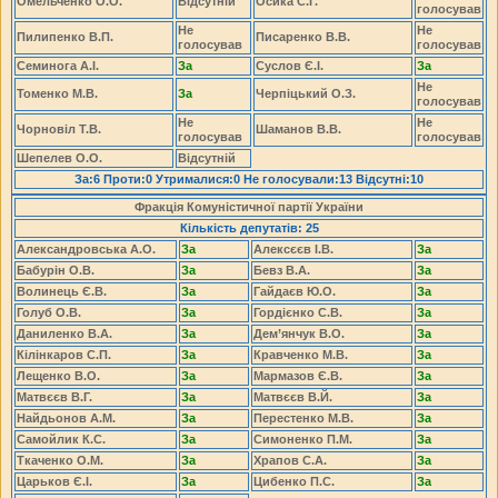
Омельченко О.О.
Відсутній
Осика С.Г.
голосував
Не
Не
Пилипенко В.П.
Писаренко В.В.
голосував
голосував
Семинога А.І.
За
Суслов Є.І.
За
Не
Томенко М.В.
За
Черпіцький О.З.
голосував
Не
Не
Чорновіл Т.В.
Шаманов В.В.
голосував
голосував
Шепелев О.О.
Відсутній
За:6 Проти:0 Утрималися:0 Не голосували:13 Відсутні:10
Фракція Комуністичної партії України
Кількість депутатів: 25
Александровська А.О.
За
Алексєєв І.В.
За
Бабурін О.В.
За
Бевз В.А.
За
Волинець Є.В.
За
Гайдаєв Ю.О.
За
Голуб О.В.
За
Гордієнко С.В.
За
Даниленко В.А.
За
Дем’янчук В.О.
За
Кілінкаров С.П.
За
Кравченко М.В.
За
Лещенко В.О.
За
Мармазов Є.В.
За
Матвєєв В.Г.
За
Матвєєв В.Й.
За
Найдьонов А.М.
За
Перестенко М.В.
За
Самойлик К.С.
За
Симоненко П.М.
За
Ткаченко О.М.
За
Храпов С.А.
За
Царьков Є.І.
За
Цибенко П.С.
За