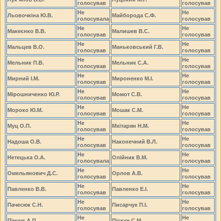
голосував
голосував
Не
Не
Льовочкіна Ю.В.
Майборода С.Ф.
голосувала
голосував
Не
Не
Макеєнко В.В.
Малишев В.С.
голосував
голосував
Не
Не
Мальцев В.О.
Маньковський Г.В.
голосував
голосував
Не
Не
Мельник П.В.
Мельник С.А.
голосував
голосував
Не
Не
Мирний І.М.
Мироненко М.І.
голосував
голосував
Не
Не
Мірошниченко Ю.Р.
Момот С.В.
голосував
голосував
Не
Не
Мороко Ю.М.
Мошак С.М.
голосував
голосував
Не
Не
Муц О.П.
Мхітарян Н.М.
голосував
голосував
Не
Не
Надоша О.В.
Наконечний В.Л.
голосував
голосував
Не
Не
Нетецька О.А.
Олійник В.М.
голосувала
голосував
Не
Не
Омельянович Д.С.
Орлов А.В.
голосував
голосував
Не
Не
Павленко В.В.
Павленко Е.І.
голосував
голосував
Не
Не
Пачесюк С.Н.
Писарчук П.І.
голосував
голосував
Не
Не
Пінчук А.П.
Піскун С.М.