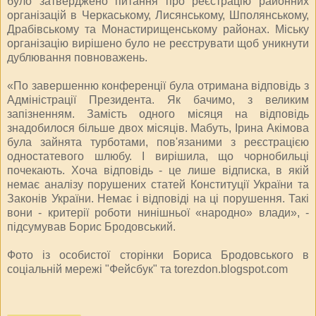
було затверджено питання про реєстрацію районних
організацій в Черкаському, Лисянському, Шполянському,
Драбівському та Монастирищенському районах. Міську
організацію вирішено було не реєструвати щоб уникнути
дублювання повноважень.
«По завершенню конференції була отримана відповідь з
Адміністрації Президента. Як бачимо, з великим
запізненням. Замість одного місяця на відповідь
знадобилося більше двох місяців. Мабуть, Ірина Акімова
була зайнята турботами, пов'язаними з реєстрацією
одностатевого шлюбу. І вирішила, що чорнобильці
почекають. Хоча відповідь - це лише відписка, в якій
немає аналізу порушених статей Конституції України та
Законів України. Немає і відповіді на ці порушення. Такі
вони - критерії роботи нинішньої «народно» влади», -
підсумував Борис Бродовський.
Фото із особистої сторінки Бориса Бродовського в
соціальній мережі "Фейсбук" та torezdon.blogspot.com