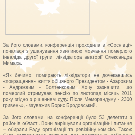
За його словами, конференція проходила в «Соснівці»
почалася з ушанування хвилиною мовчання померлого
інваліда другої групи, ліквідатора аваторії Олександра
Мимаха.
«Як бачимо, помирають ліквідатори не дочекавшись
«покращення» життя обіцяного Президентом - Азаровим
- Андрєєвим - Болтенковим. Хочу зазначити, що
померлий отримував пенсію по листопад місяць 2011
року згідно з рішенням суду. Після Меморандуму - 2300
гривень», - зауважив Борис Бродовський.
За його словами, на конференції було 53 делегати з
районів області. Вони вирішували організаційні питання
– обирали Раду організації та ревізійну комісію. Також